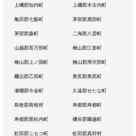
上磯郡知内町
上磯郡木古内町
亀田郡七飯町
茅部郡鹿部町
茅部郡森町
二海郡八雲町
山越郡長万部町
檜山郡江差町
檜山郡上ノ国町
檜山郡厚沢部町
爾志郡乙部町
奥尻郡奥尻町
瀬棚郡今金町
久遠郡せたな町
島牧郡島牧村
寿都郡寿都町
寿都郡黒松内町
磯谷郡蘭越町
虻田郡ニセコ町
虻田郡真狩村