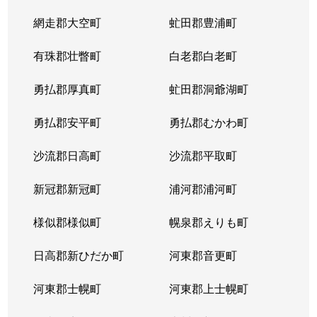
網走郡大空町
虻田郡豊浦町
有珠郡壮瞥町
白老郡白老町
勇払郡厚真町
虻田郡洞爺湖町
勇払郡安平町
勇払郡むかわ町
沙流郡日高町
沙流郡平取町
新冠郡新冠町
浦河郡浦河町
様似郡様似町
幌泉郡えりも町
日高郡新ひだか町
河東郡音更町
河東郡士幌町
河東郡上士幌町