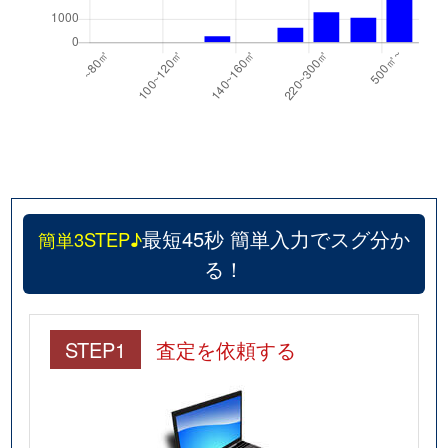
最短45秒 簡単入力でスグ分か
簡単3STEP♪
る！
STEP1
査定を依頼する