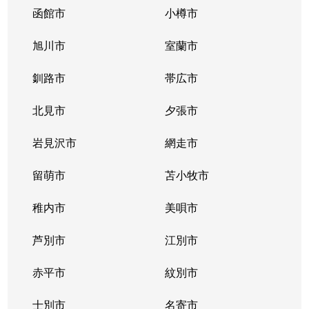
函館市
小樽市
旭川市
室蘭市
釧路市
帯広市
北見市
夕張市
岩見沢市
網走市
留萌市
苫小牧市
稚内市
美唄市
芦別市
江別市
赤平市
紋別市
士別市
名寄市