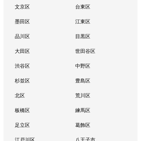
赤坂
4,800万円
乃木坂
徒
文京区
台東区
赤坂
2,200万円
乃木坂
徒
墨田区
江東区
赤坂
2,800万円
乃木坂
徒
品川区
目黒区
赤坂
14,000万円
六本木
徒
大田区
世田谷区
麻布十番
1,900万円
麻布十番
徒
渋谷区
中野区
麻布十番
2,900万円
麻布十番
徒
杉並区
豊島区
麻布十番
8,500万円
麻布十番
徒
北区
荒川区
麻布十番
板橋区
4,400万円
練馬区
麻布十番
徒
足立区
葛飾区
麻布十番
10,000万円
麻布十番
徒
江戸川区
八王子市
麻布十番
10,000万円
麻布十番
徒