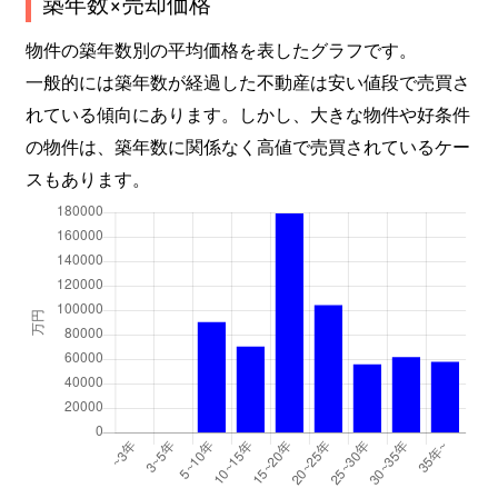
築年数×売却価格
港南
8,500万円
品川
徒
物件の築年数別の平均価格を表したグラフです。
港南
9,000万円
品川
徒
一般的には築年数が経過した不動産は安い値段で売買さ
れている傾向にあります。しかし、大きな物件や好条件
港南
8,800万円
品川
徒
の物件は、築年数に関係なく高値で売買されているケー
港南
9,200万円
品川
徒
スもあります。
港南
11,000万円
品川
徒
港南
3,000万円
品川
徒
港南
2,900万円
品川
徒
港南
2,900万円
品川
徒
港南
14,000万円
品川
徒
港南
14,000万円
品川
徒