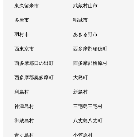
東久留米市
武蔵村山市
麻布十番
3,200万円
麻布十番
徒
多摩市
稲城市
麻布十番
5,400万円
麻布十番
徒
羽村市
あきる野市
麻布十番
2,700万円
麻布十番
徒
西東京市
西多摩郡瑞穂町
麻布十番
3,300万円
麻布十番
徒
西多摩郡日の出町
西多摩郡檜原村
麻布十番
2,400万円
麻布十番
徒
西多摩郡奥多摩町
大島町
麻布台
19,000万円
六本木一丁目
徒
利島村
新島村
麻布台
23,000万円
六本木一丁目
徒
神津島村
三宅島三宅村
麻布台
10,000万円
六本木一丁目
徒
御蔵島村
八丈島八丈町
麻布永坂町
20,000万円
麻布十番
徒
青ヶ島村
小笠原村