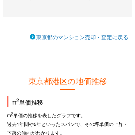
麻布狸穴町
30,000万円
麻布十番
徒
海岸
2,500万円
芝浦ふ頭
徒
海岸
2,500万円
芝浦ふ頭
徒
東京都のマンション売却・査定に戻る
海岸
2,600万円
芝浦ふ頭
徒
海岸
3,000万円
芝浦ふ頭
徒
海岸
1,800万円
芝浦ふ頭
徒
東京都港区の地価推移
海岸
2,300万円
芝浦ふ頭
徒
2
m
単価推移
海岸
3,400万円
芝浦ふ頭
徒
2
m
単価の推移を表したグラフです。
海岸
1,700万円
芝浦ふ頭
徒
過去1年間や5年といったスパンで、その坪単価の上昇・
下落の傾向がわかります。
海岸
5,800万円
芝浦ふ頭
徒