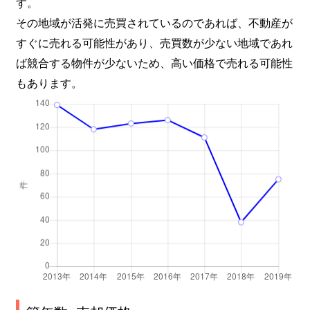
す。
海岸
4,700万円
日の出
徒
その地域が活発に売買されているのであれば、不動産が
すぐに売れる可能性があり、売買数が少ない地域であれ
北青山
4,800万円
外苑前
徒
ば競合する物件が少ないため、高い価格で売れる可能性
もあります。
港南
2,700万円
品川
徒
港南
10,000万円
品川
徒
港南
9,600万円
品川
徒
港南
5,200万円
品川
徒
港南
11,000万円
品川
徒
港南
9,800万円
品川
徒
港南
15,000万円
品川
徒