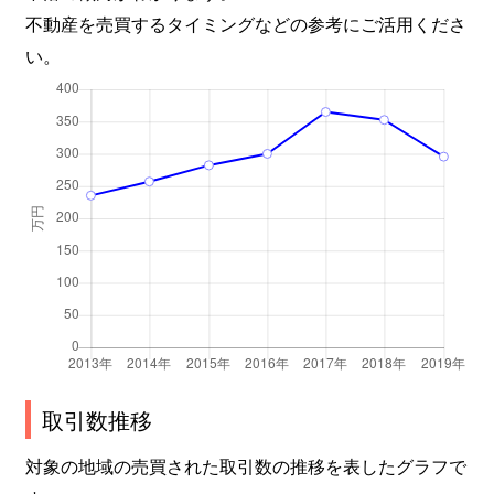
不動産を売買するタイミングなどの参考にご活用くださ
海岸
2,900万円
芝浦ふ頭
徒
い。
海岸
7,100万円
芝浦ふ頭
徒
海岸
2,500万円
芝浦ふ頭
徒
海岸
4,200万円
竹芝
徒
海岸
8,700万円
浜松町
徒
海岸
8,000万円
浜松町
徒
海岸
11,000万円
浜松町
徒
取引数推移
海岸
23,000万円
日の出
徒
対象の地域の売買された取引数の推移を表したグラフで
海岸
17,000万円
日の出
徒