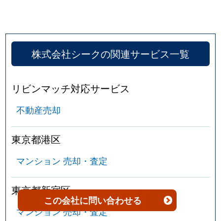
港南
9,200万円
天王洲アイル
徒
港南
10,000万円
天王洲アイル
徒
株式会社シークの関連サービス一覧
港南
11,000万円
天王洲アイル
徒
港南
8,600万円
天王洲アイル
徒
リビンマッチ対応サービス
不動産売却
港南
7,600万円
天王洲アイル
徒
港南
10,000万円
天王洲アイル
徒
東京都港区
港南
5,500万円
天王洲アイル
徒
マンション 売却・査定
港南
6,300万円
天王洲アイル
徒
東京都新宿区
この会社
に問い合わせる
港南
12,000万円
天王洲アイル
徒
マンション 売却・査定