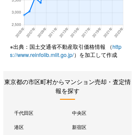
赤坂
2,300万円
乃木坂
徒
赤坂
1,900万円
乃木坂
徒
赤坂
1,900万円
乃木坂
徒
※出典：国土交通省不動産取引価格情報 （
http
赤坂
3,300万円
乃木坂
徒
s://www.reinfolib.mlit.go.jp/
）を加工して作成
赤坂
1,800万円
乃木坂
徒
東京都の市区町村からマンション売却・査定情
赤坂
7,000万円
乃木坂
徒
報を探す
赤坂
1,400万円
乃木坂
徒
赤坂
3,200万円
乃木坂
徒
千代田区
中央区
赤坂
3,500万円
乃木坂
徒
港区
新宿区