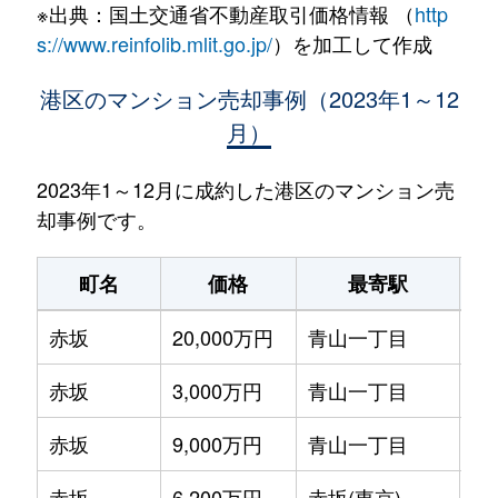
※出典：国土交通省不動産取引価格情報 （
http
s://www.reinfolib.mlit.go.jp/
）を加工して作成
港区のマンション売却事例（2023年1～12
月）
2023年1～12月に成約した港区のマンション売
却事例です。
町名
価格
最寄駅
赤坂
20,000万円
青山一丁目
徒
赤坂
3,000万円
青山一丁目
徒
赤坂
9,000万円
青山一丁目
徒
赤坂
6,200万円
赤坂(東京)
徒