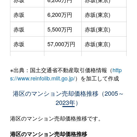
赤坂
6,200万円
赤坂(東京)
徒
赤坂
5,500万円
赤坂(東京)
徒
赤坂
57,000万円
赤坂(東京)
徒
赤坂
1,200万円
赤坂(東京)
徒
※出典：国土交通省不動産取引価格情報（
http
赤坂
1,700万円
赤坂(東京)
徒
s://www.reinfolib.mlit.go.jp/
）を加工して作成
赤坂
6,900万円
赤坂(東京)
徒
港区のマンション売却価格推移（2005～
2023年）
赤坂
14,000万円
赤坂(東京)
徒
赤坂
15,000万円
赤坂(東京)
徒
港区のマンション売却価格推移です。
赤坂
1,400万円
赤坂(東京)
徒
港区のマンション売却価格推移