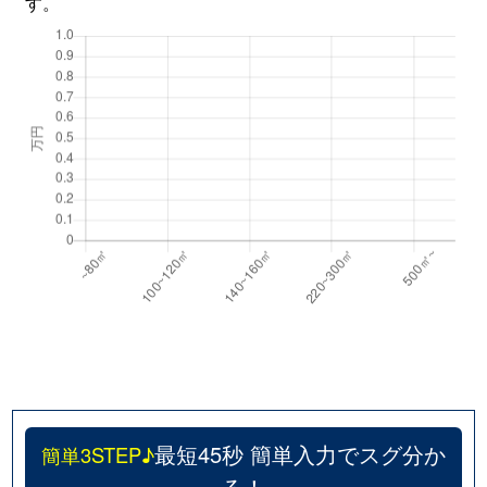
す。
最短45秒 簡単入力でスグ分か
簡単3STEP♪
る！