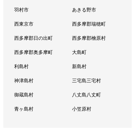
羽村市
あきる野市
改代町
3,800万円
江戸川橋
徒
西東京市
西多摩郡瑞穂町
神楽坂
230万円
飯田橋
徒
西多摩郡日の出町
西多摩郡檜原村
神楽坂
12,000万円
神楽坂
徒
西多摩郡奥多摩町
大島町
歌舞伎町
1,400万円
新宿
徒
利島村
新島村
歌舞伎町
2,000万円
西武新宿
徒
神津島村
三宅島三宅村
歌舞伎町
2,600万円
東新宿
徒
御蔵島村
八丈島八丈町
歌舞伎町
3,000万円
東新宿
徒
青ヶ島村
小笠原村
歌舞伎町
1,200万円
東新宿
徒
歌舞伎町
2,700万円
東新宿
徒