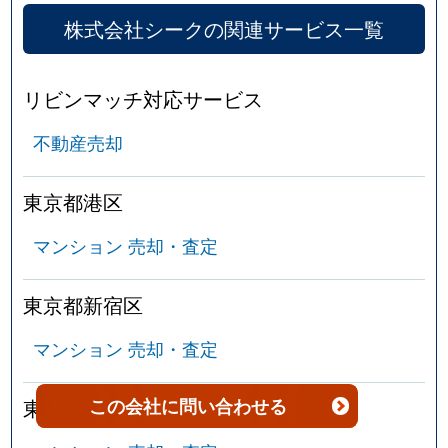
株式会社シークの関連サービス一覧
北新宿
5,300万円
大久保(東京)
徒
北新宿
1,300万円
大久保(東京)
徒
リビンマッチ対応サービス
不動産売却
北新宿
4,500万円
大久保(東京)
徒
北新宿
3,400万円
大久保(東京)
徒
東京都港区
北新宿
3,400万円
大久保(東京)
徒
マンション 売却・査定
北新宿
3,500万円
大久保(東京)
徒
東京都新宿区
北新宿
3,100万円
大久保(東京)
徒
マンション 売却・査定
北新宿
4,300万円
大久保(東京)
徒
この会社
に問い合わせる
東京都文京区
北新宿
3,600万円
大久保(東京)
徒