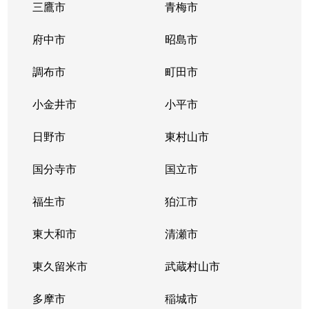
三鷹市
青梅市
大久保
2,300万円
東新宿
徒
府中市
昭島市
大久保
2,700万円
東新宿
徒
調布市
町田市
大久保
2,400万円
東新宿
徒
小金井市
小平市
大久保
3,000万円
東新宿
徒
日野市
東村山市
大久保
3,700万円
東新宿
徒
国分寺市
国立市
大久保
6,100万円
東新宿
徒
福生市
狛江市
大久保
3,400万円
東新宿
徒
東大和市
清瀬市
大久保
2,600万円
東新宿
徒
東久留米市
武蔵村山市
改代町
13,000万円
江戸川橋
徒
多摩市
稲城市
改代町
3,100万円
江戸川橋
徒