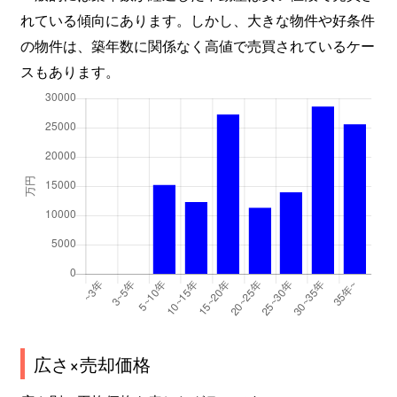
れている傾向にあります。しかし、大きな物件や好条件
北新宿
3,200万円
大久保(東京)
徒
の物件は、築年数に関係なく高値で売買されているケー
北新宿
2,000万円
大久保(東京)
徒
スもあります。
北新宿
4,300万円
大久保(東京)
徒
北新宿
2,400万円
大久保(東京)
徒
北新宿
3,300万円
大久保(東京)
徒
北新宿
3,200万円
大久保(東京)
徒
北新宿
2,400万円
大久保(東京)
徒
北新宿
3,100万円
大久保(東京)
徒
広さ×売却価格
北新宿
2,700万円
大久保(東京)
徒