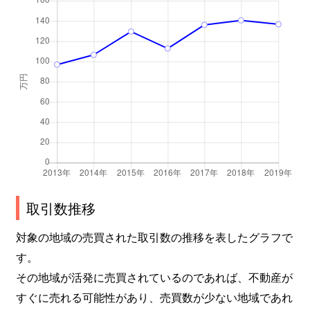
上落合
2,000万円
落合(東京)
徒
上落合
4,900万円
下落合(東京)
徒
上落合
2,500万円
下落合(東京)
徒
上落合
5,000万円
下落合(東京)
徒
上落合
5,300万円
下落合(東京)
徒
上落合
4,500万円
下落合(東京)
徒
取引数推移
上落合
2,100万円
下落合(東京)
徒
対象の地域の売買された取引数の推移を表したグラフで
上落合
8,700万円
下落合(東京)
徒
す。
上落合
2,400万円
下落合(東京)
徒
その地域が活発に売買されているのであれば、不動産が
すぐに売れる可能性があり、売買数が少ない地域であれ
上落合
2,200万円
下落合(東京)
徒