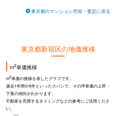
歌舞伎町
950万円
東新宿
徒
東京都のマンション売却・査定に戻る
歌舞伎町
1,200万円
東新宿
徒
歌舞伎町
880万円
東新宿
徒
歌舞伎町
3,100万円
東新宿
徒
東京都新宿区の地価推移
上落合
1,800万円
落合(東京)
徒
2
m
単価推移
上落合
1,300万円
落合(東京)
徒
2
m
単価の推移を表したグラフです。
上落合
8,600万円
落合(東京)
徒
過去1年間や5年といったスパンで、その坪単価の上昇・
下落の傾向がわかります。
上落合
1,900万円
落合(東京)
徒
不動産を売買するタイミングなどの参考にご活用くださ
上落合
6,300万円
落合(東京)
徒
い。