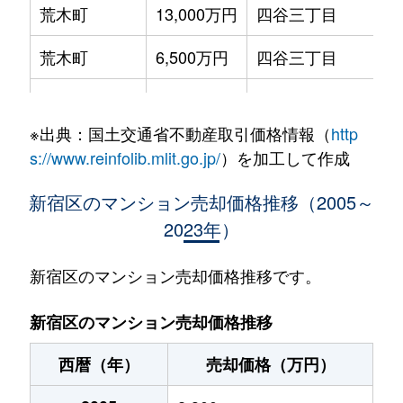
荒木町
13,000万円
四谷三丁目
徒
荒木町
6,500万円
四谷三丁目
徒
市谷加賀町
19,000万円
牛込柳町
徒
※出典：国土交通省不動産取引価格情報（
http
市谷甲良町
10,000万円
牛込柳町
徒
s://www.reinfolib.mlit.go.jp/
）を加工して作成
市谷砂土原町
11,000万円
飯田橋
徒
新宿区のマンション売却価格推移（2005～
2023年）
市谷砂土原町
2,600万円
市ケ谷
徒
市谷砂土原町
8,100万円
市ケ谷
徒
新宿区のマンション売却価格推移です。
市谷砂土原町
9,400万円
市ケ谷
徒
新宿区のマンション売却価格推移
市谷台町
2,400万円
曙橋
徒
西暦（年）
売却価格（万円）
市谷田町
14,000万円
市ケ谷
徒