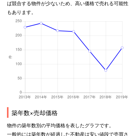
ば競合する物件が少ないため、高い価格で売れる可能性
もあります。
上落合
950万円
中井
徒
上落合
3,900万円
中井
徒
上落合
1,800万円
中井
徒
上落合
4,300万円
中井
徒
上落合
2,000万円
中井
徒
喜久井町
4,800万円
早稲田(メトロ)
徒
北新宿
3,100万円
大久保(東京)
徒
築年数×売却価格
北新宿
2,200万円
大久保(東京)
徒
物件の築年数別の平均価格を表したグラフです。
北新宿
2,000万円
大久保(東京)
徒
一般的には築年数が経過した不動産は安い値段で売買さ