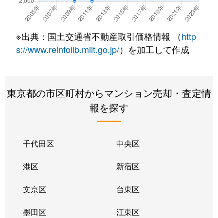
大久保
2,100万円
新大久保
徒
※出典：国土交通省不動産取引価格情報 （
http
大久保
5,500万円
新大久保
徒
s://www.reinfolib.mlit.go.jp/
）を加工して作成
大久保
6,800万円
新大久保
徒
東京都の市区町村からマンション売却・査定情
大久保
1,200万円
新大久保
徒
報を探す
大久保
2,600万円
西早稲田
徒
大久保
2,500万円
西早稲田
徒
千代田区
中央区
大久保
1,700万円
西早稲田
徒
港区
新宿区
大久保
3,600万円
西早稲田
徒
文京区
台東区
大久保
4,200万円
東新宿
徒
墨田区
江東区