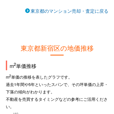
歌舞伎町
950万円
東新宿
徒
東京都のマンション売却・査定に戻る
歌舞伎町
1,200万円
東新宿
徒
歌舞伎町
880万円
東新宿
徒
歌舞伎町
3,100万円
東新宿
徒
東京都新宿区の地価推移
上落合
1,800万円
落合(東京)
徒
2
m
単価推移
上落合
1,300万円
落合(東京)
徒
2
m
単価の推移を表したグラフです。
上落合
8,600万円
落合(東京)
徒
過去1年間や5年といったスパンで、その坪単価の上昇・
下落の傾向がわかります。
上落合
1,900万円
落合(東京)
徒
不動産を売買するタイミングなどの参考にご活用くださ
上落合
6,300万円
落合(東京)
徒
い。