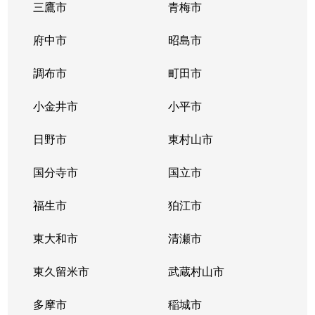
三鷹市
青梅市
大久保
2,300万円
東新宿
徒
府中市
昭島市
大久保
2,700万円
東新宿
徒
調布市
町田市
大久保
2,400万円
東新宿
徒
小金井市
小平市
大久保
3,000万円
東新宿
徒
日野市
東村山市
大久保
3,700万円
東新宿
徒
国分寺市
国立市
大久保
6,100万円
東新宿
徒
福生市
狛江市
大久保
3,400万円
東新宿
徒
東大和市
清瀬市
大久保
2,600万円
東新宿
徒
東久留米市
武蔵村山市
改代町
13,000万円
江戸川橋
徒
多摩市
稲城市
改代町
3,100万円
江戸川橋
徒