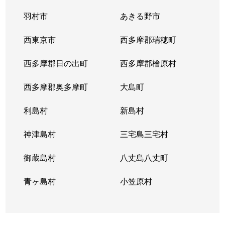
羽村市
あきる野市
改代町
3,800万円
江戸川橋
徒
西東京市
西多摩郡瑞穂町
神楽坂
230万円
飯田橋
徒
西多摩郡日の出町
西多摩郡檜原村
神楽坂
12,000万円
神楽坂
徒
西多摩郡奥多摩町
大島町
歌舞伎町
1,400万円
新宿
徒
利島村
新島村
歌舞伎町
2,000万円
西武新宿
徒
神津島村
三宅島三宅村
歌舞伎町
2,600万円
東新宿
徒
御蔵島村
八丈島八丈町
歌舞伎町
3,000万円
東新宿
徒
青ヶ島村
小笠原村
歌舞伎町
1,200万円
東新宿
徒
歌舞伎町
2,700万円
東新宿
徒