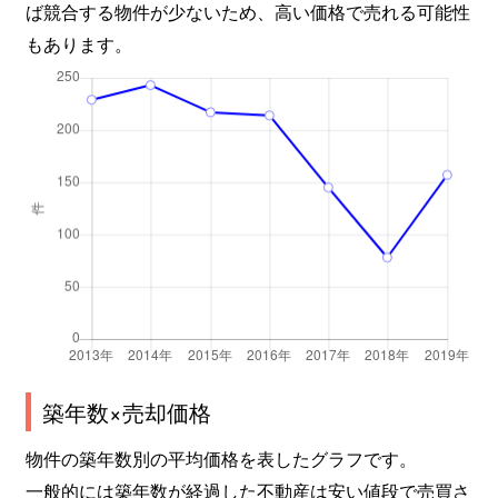
ば競合する物件が少ないため、高い価格で売れる可能性
もあります。
上落合
950万円
中井
徒
上落合
3,900万円
中井
徒
上落合
1,800万円
中井
徒
上落合
4,300万円
中井
徒
上落合
2,000万円
中井
徒
喜久井町
4,800万円
早稲田(メトロ)
徒
北新宿
3,100万円
大久保(東京)
徒
築年数×売却価格
北新宿
2,200万円
大久保(東京)
徒
物件の築年数別の平均価格を表したグラフです。
北新宿
2,000万円
大久保(東京)
徒
一般的には築年数が経過した不動産は安い値段で売買さ