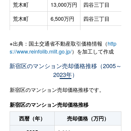
荒木町
13,000万円
四谷三丁目
徒
荒木町
6,500万円
四谷三丁目
徒
市谷加賀町
19,000万円
牛込柳町
徒
※出典：国土交通省不動産取引価格情報（
http
市谷甲良町
10,000万円
牛込柳町
徒
s://www.reinfolib.mlit.go.jp/
）を加工して作成
市谷砂土原町
11,000万円
飯田橋
徒
新宿区のマンション売却価格推移（2005～
2023年）
市谷砂土原町
2,600万円
市ケ谷
徒
市谷砂土原町
8,100万円
市ケ谷
徒
新宿区のマンション売却価格推移です。
市谷砂土原町
9,400万円
市ケ谷
徒
新宿区のマンション売却価格推移
市谷台町
2,400万円
曙橋
徒
西暦（年）
売却価格（万円）
市谷田町
14,000万円
市ケ谷
徒