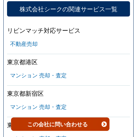
株式会社シークの関連サービス一覧
北新宿
5,300万円
大久保(東京)
徒
北新宿
1,300万円
大久保(東京)
徒
リビンマッチ対応サービス
不動産売却
北新宿
4,500万円
大久保(東京)
徒
北新宿
3,400万円
大久保(東京)
徒
東京都港区
北新宿
3,400万円
大久保(東京)
徒
マンション 売却・査定
北新宿
3,500万円
大久保(東京)
徒
東京都新宿区
北新宿
3,100万円
大久保(東京)
徒
マンション 売却・査定
北新宿
4,300万円
大久保(東京)
徒
この会社
に問い合わせる
東京都文京区
北新宿
3,600万円
大久保(東京)
徒