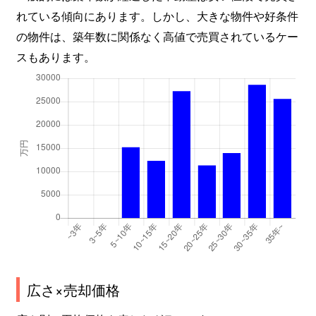
れている傾向にあります。しかし、大きな物件や好条件
北新宿
3,200万円
大久保(東京)
徒
の物件は、築年数に関係なく高値で売買されているケー
北新宿
2,000万円
大久保(東京)
徒
スもあります。
北新宿
4,300万円
大久保(東京)
徒
北新宿
2,400万円
大久保(東京)
徒
北新宿
3,300万円
大久保(東京)
徒
北新宿
3,200万円
大久保(東京)
徒
北新宿
2,400万円
大久保(東京)
徒
北新宿
3,100万円
大久保(東京)
徒
広さ×売却価格
北新宿
2,700万円
大久保(東京)
徒