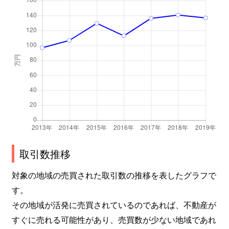
上落合
2,000万円
落合(東京)
徒
上落合
4,900万円
下落合(東京)
徒
上落合
2,500万円
下落合(東京)
徒
上落合
5,000万円
下落合(東京)
徒
上落合
5,300万円
下落合(東京)
徒
上落合
4,500万円
下落合(東京)
徒
取引数推移
上落合
2,100万円
下落合(東京)
徒
対象の地域の売買された取引数の推移を表したグラフで
上落合
8,700万円
下落合(東京)
徒
す。
上落合
2,400万円
下落合(東京)
徒
その地域が活発に売買されているのであれば、不動産が
すぐに売れる可能性があり、売買数が少ない地域であれ
上落合
2,200万円
下落合(東京)
徒