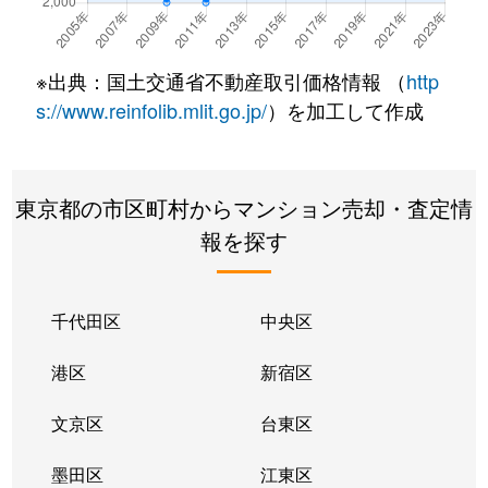
大久保
2,100万円
新大久保
徒
※出典：国土交通省不動産取引価格情報 （
http
大久保
5,500万円
新大久保
徒
s://www.reinfolib.mlit.go.jp/
）を加工して作成
大久保
6,800万円
新大久保
徒
東京都の市区町村からマンション売却・査定情
大久保
1,200万円
新大久保
徒
報を探す
大久保
2,600万円
西早稲田
徒
大久保
2,500万円
西早稲田
徒
千代田区
中央区
大久保
1,700万円
西早稲田
徒
港区
新宿区
大久保
3,600万円
西早稲田
徒
文京区
台東区
大久保
4,200万円
東新宿
徒
墨田区
江東区