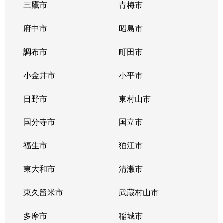
三鷹市
青梅市
大久保
2,300万円
東新宿
徒
府中市
昭島市
大久保
2,700万円
東新宿
徒
調布市
町田市
大久保
2,400万円
東新宿
徒
小金井市
小平市
大久保
3,000万円
東新宿
徒
日野市
東村山市
大久保
3,700万円
東新宿
徒
国分寺市
国立市
大久保
6,100万円
東新宿
徒
福生市
狛江市
大久保
3,400万円
東新宿
徒
東大和市
清瀬市
大久保
2,600万円
東新宿
徒
東久留米市
武蔵村山市
改代町
13,000万円
江戸川橋
徒
多摩市
稲城市
改代町
3,100万円
江戸川橋
徒