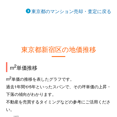
歌舞伎町
950万円
東新宿
徒
東京都のマンション売却・査定に戻る
歌舞伎町
1,200万円
東新宿
徒
歌舞伎町
880万円
東新宿
徒
歌舞伎町
3,100万円
東新宿
徒
東京都新宿区の地価推移
上落合
1,800万円
落合(東京)
徒
2
m
単価推移
上落合
1,300万円
落合(東京)
徒
2
m
単価の推移を表したグラフです。
上落合
8,600万円
落合(東京)
徒
過去1年間や5年といったスパンで、その坪単価の上昇・
下落の傾向がわかります。
上落合
1,900万円
落合(東京)
徒
不動産を売買するタイミングなどの参考にご活用くださ
上落合
6,300万円
落合(東京)
徒
い。