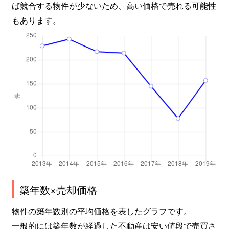
ば競合する物件が少ないため、高い価格で売れる可能性
もあります。
上落合
950万円
中井
徒
上落合
3,900万円
中井
徒
上落合
1,800万円
中井
徒
上落合
4,300万円
中井
徒
上落合
2,000万円
中井
徒
喜久井町
4,800万円
早稲田(メトロ)
徒
北新宿
3,100万円
大久保(東京)
徒
築年数×売却価格
北新宿
2,200万円
大久保(東京)
徒
物件の築年数別の平均価格を表したグラフです。
北新宿
2,000万円
大久保(東京)
徒
一般的には築年数が経過した不動産は安い値段で売買さ