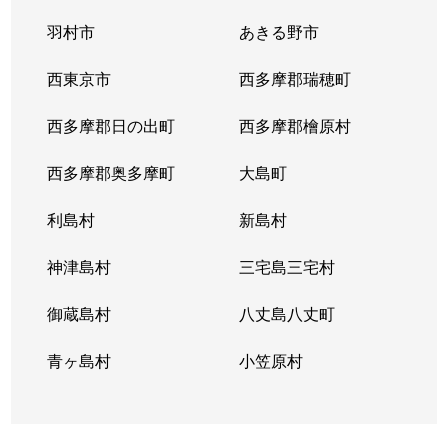
羽村市
あきる野市
改代町
3,800万円
江戸川橋
徒
西東京市
西多摩郡瑞穂町
神楽坂
230万円
飯田橋
徒
西多摩郡日の出町
西多摩郡檜原村
神楽坂
12,000万円
神楽坂
徒
西多摩郡奥多摩町
大島町
歌舞伎町
1,400万円
新宿
徒
利島村
新島村
歌舞伎町
2,000万円
西武新宿
徒
神津島村
三宅島三宅村
歌舞伎町
2,600万円
東新宿
徒
御蔵島村
八丈島八丈町
歌舞伎町
3,000万円
東新宿
徒
青ヶ島村
小笠原村
歌舞伎町
1,200万円
東新宿
徒
歌舞伎町
2,700万円
東新宿
徒