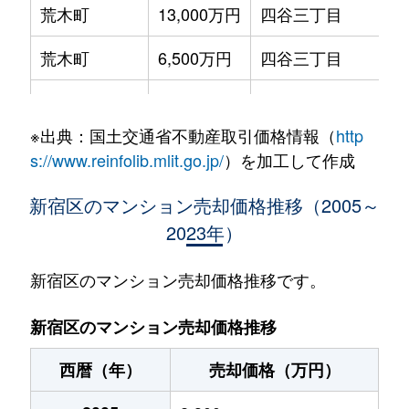
荒木町
13,000万円
四谷三丁目
徒
荒木町
6,500万円
四谷三丁目
徒
市谷加賀町
19,000万円
牛込柳町
徒
※出典：国土交通省不動産取引価格情報（
http
市谷甲良町
10,000万円
牛込柳町
徒
s://www.reinfolib.mlit.go.jp/
）を加工して作成
市谷砂土原町
11,000万円
飯田橋
徒
新宿区のマンション売却価格推移（2005～
2023年）
市谷砂土原町
2,600万円
市ケ谷
徒
市谷砂土原町
8,100万円
市ケ谷
徒
新宿区のマンション売却価格推移です。
市谷砂土原町
9,400万円
市ケ谷
徒
新宿区のマンション売却価格推移
市谷台町
2,400万円
曙橋
徒
西暦（年）
売却価格（万円）
市谷田町
14,000万円
市ケ谷
徒