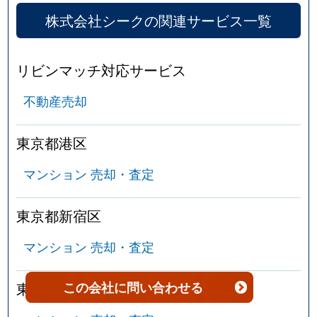
株式会社シークの関連サービス一覧
北新宿
5,300万円
大久保(東京)
徒
北新宿
1,300万円
大久保(東京)
徒
リビンマッチ対応サービス
不動産売却
北新宿
4,500万円
大久保(東京)
徒
北新宿
3,400万円
大久保(東京)
徒
東京都港区
北新宿
3,400万円
大久保(東京)
徒
マンション 売却・査定
北新宿
3,500万円
大久保(東京)
徒
東京都新宿区
北新宿
3,100万円
大久保(東京)
徒
マンション 売却・査定
北新宿
4,300万円
大久保(東京)
徒
この会社
に問い合わせる
東京都文京区
北新宿
3,600万円
大久保(東京)
徒