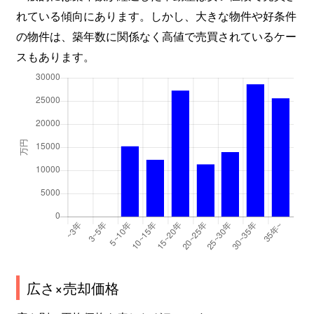
れている傾向にあります。しかし、大きな物件や好条件
北新宿
3,200万円
大久保(東京)
徒
の物件は、築年数に関係なく高値で売買されているケー
北新宿
2,000万円
大久保(東京)
徒
スもあります。
北新宿
4,300万円
大久保(東京)
徒
北新宿
2,400万円
大久保(東京)
徒
北新宿
3,300万円
大久保(東京)
徒
北新宿
3,200万円
大久保(東京)
徒
北新宿
2,400万円
大久保(東京)
徒
北新宿
3,100万円
大久保(東京)
徒
広さ×売却価格
北新宿
2,700万円
大久保(東京)
徒