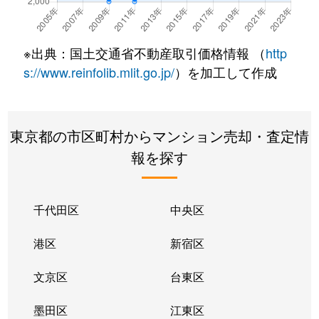
大久保
2,100万円
新大久保
徒
※出典：国土交通省不動産取引価格情報 （
http
大久保
5,500万円
新大久保
徒
s://www.reinfolib.mlit.go.jp/
）を加工して作成
大久保
6,800万円
新大久保
徒
東京都の市区町村からマンション売却・査定情
大久保
1,200万円
新大久保
徒
報を探す
大久保
2,600万円
西早稲田
徒
大久保
2,500万円
西早稲田
徒
千代田区
中央区
大久保
1,700万円
西早稲田
徒
港区
新宿区
大久保
3,600万円
西早稲田
徒
文京区
台東区
大久保
4,200万円
東新宿
徒
墨田区
江東区