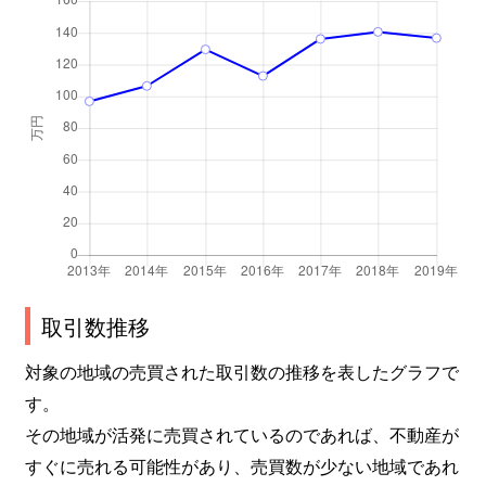
上落合
2,000万円
落合(東京)
徒
上落合
4,900万円
下落合(東京)
徒
上落合
2,500万円
下落合(東京)
徒
上落合
5,000万円
下落合(東京)
徒
上落合
5,300万円
下落合(東京)
徒
上落合
4,500万円
下落合(東京)
徒
取引数推移
上落合
2,100万円
下落合(東京)
徒
対象の地域の売買された取引数の推移を表したグラフで
上落合
8,700万円
下落合(東京)
徒
す。
上落合
2,400万円
下落合(東京)
徒
その地域が活発に売買されているのであれば、不動産が
すぐに売れる可能性があり、売買数が少ない地域であれ
上落合
2,200万円
下落合(東京)
徒