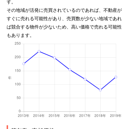
す。
菊川
5,300万円
菊川(東京)
その地域が活発に売買されているのであれば、不動産が
すぐに売れる可能性があり、売買数が少ない地域であれ
菊川
4,700万円
菊川(東京)
ば競合する物件が少ないため、高い価格で売れる可能性
もあります。
菊川
2,500万円
菊川(東京)
菊川
3,300万円
菊川(東京)
菊川
3,300万円
菊川(東京)
菊川
2,200万円
菊川(東京)
菊川
2,800万円
菊川(東京)
菊川
3,000万円
菊川(東京)
菊川
4,400万円
菊川(東京)