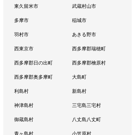
東久留米市
武蔵村山市
亀沢
6,700万円
錦糸町
多摩市
稲城市
亀沢
2,500万円
錦糸町
羽村市
あきる野市
亀沢
7,700万円
錦糸町
西東京市
西多摩郡瑞穂町
亀沢
4,800万円
錦糸町
西多摩郡日の出町
西多摩郡檜原村
亀沢
1,900万円
錦糸町
西多摩郡奥多摩町
大島町
亀沢
2,200万円
両国
利島村
新島村
亀沢
6,000万円
両国
神津島村
三宅島三宅村
亀沢
2,500万円
両国
御蔵島村
八丈島八丈町
亀沢
2,800万円
両国
青ヶ島村
小笠原村