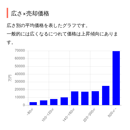
京島
2,700万円
京成曳舟
広さ×売却価格
京島
2,700万円
京成曳舟
広さ別の平均価格を表したグラフです。
京島
3,300万円
京成曳舟
一般的には広くなるにつれて価格は上昇傾向にありま
す。
京島
3,800万円
京成曳舟
京島
6,600万円
京成曳舟
京島
3,500万円
京成曳舟
京島
6,000万円
京成曳舟
京島
3,000万円
京成曳舟
京島
4,100万円
京成曳舟
京島
3,400万円
京成曳舟