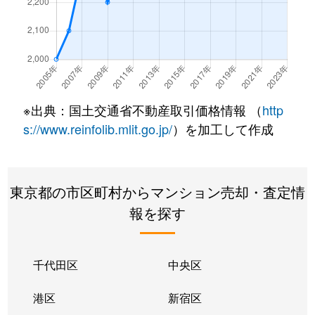
石原
2,800万円
両国
石原
2,700万円
両国
石原
2,500万円
両国
※出典：国土交通省不動産取引価格情報 （
http
石原
2,200万円
両国
s://www.reinfolib.mlit.go.jp/
）を加工して作成
石原
2,300万円
両国
東京都の市区町村からマンション売却・査定情
石原
6,000万円
両国
報を探す
石原
4,100万円
両国
石原
2,600万円
両国
千代田区
中央区
石原
5,500万円
両国
港区
新宿区