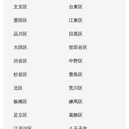
石原
3,100万円
両国
文京区
台東区
石原
2,800万円
両国
墨田区
江東区
押上
9,400万円
押上
品川区
目黒区
押上
3,600万円
押上
大田区
世田谷区
押上
2,900万円
押上
渋谷区
中野区
押上
4,800万円
押上
杉並区
豊島区
押上
4,400万円
押上
北区
荒川区
押上
板橋区
1,300万円
とうきょうスカイツリー
練馬区
足立区
葛飾区
押上
2,400万円
曳舟
江戸川区
八王子市