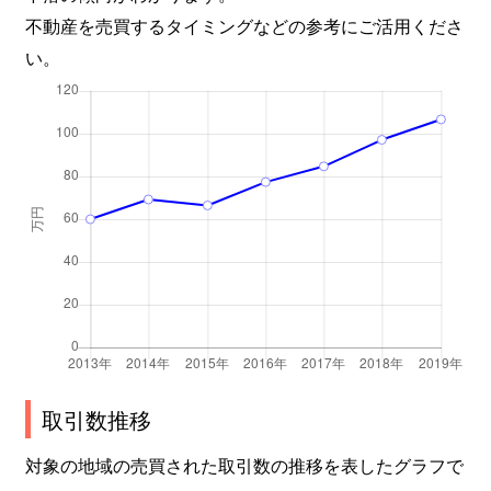
亀沢
2,000万円
両国
不動産を売買するタイミングなどの参考にご活用くださ
亀沢
6,500万円
両国
い。
菊川
2,200万円
菊川(東京)
菊川
2,700万円
菊川(東京)
菊川
2,900万円
菊川(東京)
菊川
3,100万円
菊川(東京)
菊川
3,000万円
菊川(東京)
菊川
6,500万円
菊川(東京)
取引数推移
菊川
4,200万円
菊川(東京)
対象の地域の売買された取引数の推移を表したグラフで
菊川
6,500万円
菊川(東京)