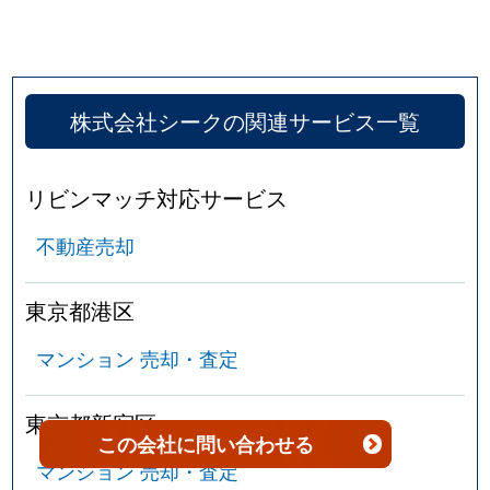
京島
4,500万円
京成曳舟
京島
3,900万円
京成曳舟
株式会社シークの関連サービス一覧
京島
3,100万円
京成曳舟
京島
3,200万円
京成曳舟
リビンマッチ対応サービス
不動産売却
京島
4,600万円
京成曳舟
京島
3,800万円
京成曳舟
東京都港区
京島
5,800万円
京成曳舟
マンション 売却・査定
京島
8,500万円
京成曳舟
東京都新宿区
この会社
に問い合わせる
京島
5,000万円
曳舟
マンション 売却・査定