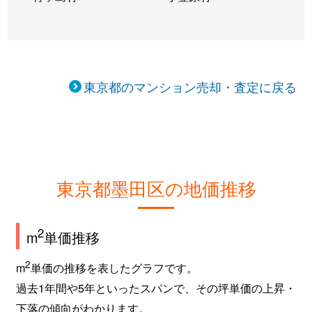
亀沢
4,400万円
両国
亀沢
2,700万円
両国
亀沢
8,100万円
両国
東京都のマンション売却・査定に戻る
亀沢
2,700万円
両国
亀沢
2,700万円
両国
亀沢
6,000万円
両国
東京都墨田区の地価推移
亀沢
2,900万円
両国
2
m
単価推移
亀沢
3,900万円
両国
2
m
単価の推移を表したグラフです。
亀沢
3,000万円
両国
過去1年間や5年といったスパンで、その坪単価の上昇・
下落の傾向がわかります。