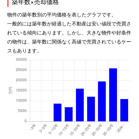
築年数×売却価格
菊川
1,800万円
菊川(東京)
物件の築年数別の平均価格を表したグラフです。
菊川
5,400万円
森下(東京)
一般的には築年数が経過した不動産は安い値段で売買さ
れている傾向にあります。しかし、大きな物件や好条件
菊川
4,500万円
森下(東京)
の物件は、築年数に関係なく高値で売買されているケー
京島
2,800万円
京成曳舟
スもあります。
京島
7,100万円
京成曳舟
京島
5,000万円
京成曳舟
京島
3,100万円
京成曳舟
京島
3,100万円
京成曳舟
京島
6,400万円
京成曳舟