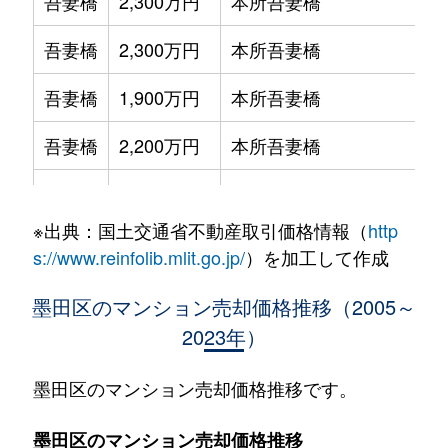
吾妻橋
2,300万円
本所吾妻橋
吾妻橋
2,300万円
本所吾妻橋
吾妻橋
1,900万円
本所吾妻橋
吾妻橋
2,200万円
本所吾妻橋
吾妻橋
2,300万円
本所吾妻橋
※出典：国土交通省不動産取引価格情報（
http
吾妻橋
2,400万円
本所吾妻橋
s://www.reinfolib.mlit.go.jp/
）を加工して作成
吾妻橋
5,200万円
本所吾妻橋
墨田区のマンション売却価格推移（2005～
2023年）
吾妻橋
1,700万円
本所吾妻橋
石原
2,900万円
錦糸町
墨田区のマンション売却価格推移です。
石原
3,000万円
錦糸町
墨田区のマンション売却価格推移