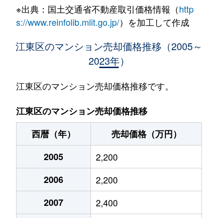
※出典：国土交通省不動産取引価格情報（
http
有明
7,200万円
有明(東京)
徒歩5
s://www.reinfolib.mlit.go.jp/
）を加工して作成
有明
9,200万円
有明(東京)
徒歩5
江東区のマンション売却価格推移（2005～
2023年）
有明
9,400万円
有明(東京)
徒歩5
有明
9,900万円
有明(東京)
徒歩5
江東区のマンション売却価格推移です。
有明
10,000万円
有明(東京)
徒歩4
江東区のマンション売却価格推移
有明
6,900万円
有明テニスの森
徒歩1
西暦（年）
売却価格（万円）
有明
8,000万円
有明テニスの森
徒歩8
2005
2,200
有明
8,100万円
有明テニスの森
徒歩8
2006
2,200
有明
7,000万円
有明テニスの森
徒歩4
2007
2,400