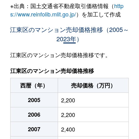
※出典：国土交通省不動産取引価格情報（
http
有明
7,200万円
有明(東京)
徒歩5
s://www.reinfolib.mlit.go.jp/
）を加工して作成
有明
9,200万円
有明(東京)
徒歩5
江東区のマンション売却価格推移（2005～
2023年）
有明
9,400万円
有明(東京)
徒歩5
有明
9,900万円
有明(東京)
徒歩5
江東区のマンション売却価格推移です。
有明
10,000万円
有明(東京)
徒歩4
江東区のマンション売却価格推移
有明
6,900万円
有明テニスの森
徒歩1
西暦（年）
売却価格（万円）
有明
8,000万円
有明テニスの森
徒歩8
2005
2,200
有明
8,100万円
有明テニスの森
徒歩8
2006
2,200
有明
7,000万円
有明テニスの森
徒歩4
2007
2,400