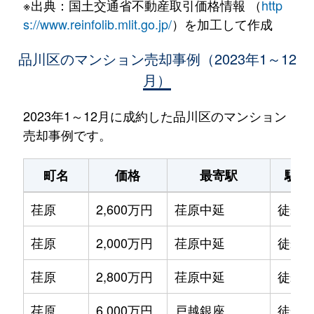
※出典：国土交通省不動産取引価格情報 （
http
s://www.reinfolib.mlit.go.jp/
）を加工して作成
品川区のマンション売却事例（2023年1～12
月）
2023年1～12月に成約した品川区のマンション
売却事例です。
町名
価格
最寄駅
駅徒
荏原
2,600万円
荏原中延
徒歩1
荏原
2,000万円
荏原中延
徒歩1
荏原
2,800万円
荏原中延
徒歩9
荏原
6,000万円
戸越銀座
徒歩6