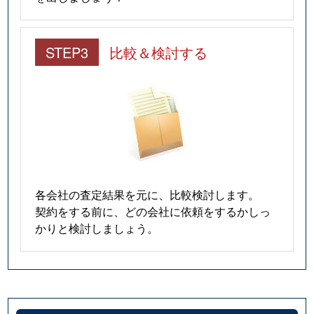
小山
1,200万円
武蔵小山
徒歩8
STEP3
比較＆検討する
小山台
4,600万円
武蔵小山
徒歩8
小山台
2,400万円
武蔵小山
徒歩6
小山台
8,100万円
武蔵小山
徒歩1
戸越
2,600万円
戸越
徒歩8
各会社の査定結果を元に、比較検討します。
戸越
3,500万円
戸越
徒歩3
契約をする前に、どの会社に依頼をするかしっ
かりと検討しましょう。
戸越
3,400万円
戸越
徒歩6
戸越
2,700万円
戸越
徒歩3
戸越
2,200万円
戸越
徒歩3