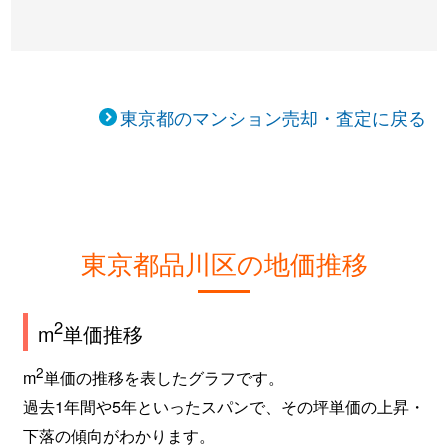
上大崎
2,500万円
目黒
徒歩8
上大崎
3,600万円
目黒
徒歩2
上大崎
4,400万円
目黒
徒歩1
東京都のマンション売却・査定に戻る
上大崎
12,000万円
目黒
徒歩5
上大崎
6,200万円
目黒
徒歩2
上大崎
2,200万円
目黒
徒歩8
東京都品川区の地価推移
上大崎
2,300万円
目黒
徒歩6
2
m
単価推移
北品川
17,000万円
大崎
徒歩6
2
m
単価の推移を表したグラフです。
北品川
9,500万円
大崎
徒歩7
過去1年間や5年といったスパンで、その坪単価の上昇・
下落の傾向がわかります。
北品川
6,000万円
大崎
徒歩7