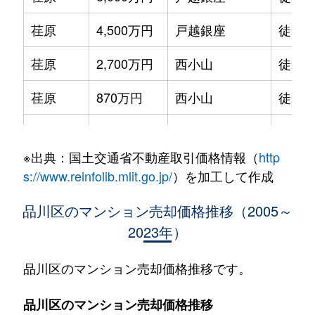
荏原
4,500万円
戸越銀座
徒歩6
荏原
2,700万円
西小山
徒歩9
荏原
870万円
西小山
徒歩8
荏原
3,600万円
武蔵小山
徒歩8
※出典：国土交通省不動産取引価格情報（
http
荏原
5,200万円
武蔵小山
徒歩6
s://www.reinfolib.mlit.go.jp/
）を加工して作成
荏原
4,900万円
武蔵小山
徒歩1
品川区のマンション売却価格推移（2005～
2023年）
荏原
2,500万円
武蔵小山
徒歩8
荏原
2,300万円
武蔵小山
徒歩7
品川区のマンション売却価格推移です。
荏原
3,200万円
武蔵小山
徒歩6
品川区のマンション売却価格推移