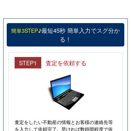
北品川
8,500万円
新馬場
徒歩5
北品川
2,500万円
新馬場
徒歩5
最短45秒 簡単入力でスグ分か
簡単3STEP♪
北品川
2,500万円
新馬場
徒歩5
る！
小山
8,200万円
西小山
徒歩1
STEP1
査定を依頼する
小山
2,500万円
西小山
徒歩5
小山
1,500万円
不動前
徒歩6
小山
5,700万円
不動前
徒歩6
小山
1,500万円
不動前
徒歩6
小山
1,800万円
不動前
徒歩6
査定をしたい不動産の情報とお客様の連絡先等
を入力して依頼完了。早ければ数時間程度で依