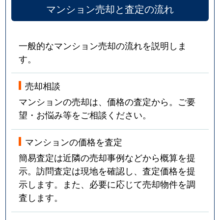
マンション売却と査定の流れ
戸越
2,500万円
戸越
徒歩1
戸越
2,300万円
戸越
徒歩3
一般的なマンション売却の流れを説明しま
す。
戸越
3,000万円
戸越
徒歩3
戸越
3,900万円
戸越
徒歩1
売却相談
マンションの売却は、価格の査定から。ご要
戸越
2,100万円
戸越
徒歩6
望・お悩み等をご相談ください。
戸越
8,800万円
戸越公園
徒歩2
マンションの価格を査定
戸越
3,300万円
戸越公園
徒歩4
簡易査定は近隣の売却事例などから概算を提
示。訪問査定は現地を確認し、査定価格を提
戸越
2,600万円
戸越公園
徒歩4
示します。また、必要に応じて売却物件を調
査します。
戸越
3,400万円
戸越公園
徒歩4