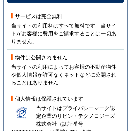
西大井
3,300万円
西大井
徒歩5
サービスは完全無料
西大井
2,600万円
馬込
徒歩5
当サイトの利用料はすべて無料です。当サイ
西大井
6,600万円
馬込
徒歩1
トがお客様に費用をご請求することは一切あ
りません。
西大井
2,600万円
馬込
徒歩5
物件は公開されません
西五反田
2,200万円
大崎広小路
徒歩4
当サイトの利用によってお客様の不動産物件
西五反田
3,200万円
大崎広小路
徒歩6
や個人情報が許可なくネットなどに公開され
ることはありません。
西五反田
2,300万円
大崎広小路
徒歩9
個人情報は保護されています
西五反田
5,300万円
大崎広小路
徒歩6
当サイトはプライバシーマーク認
西五反田
4,500万円
大崎広小路
徒歩7
定企業のリビン・テクノロジーズ
株式会社（認証番号：
西五反田
5,200万円
大崎広小路
徒歩4