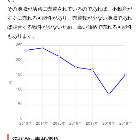
北品川
1,800万円
大崎
徒歩6
その地域が活発に売買されているのであれば、不動産が
すぐに売れる可能性があり、売買数が少ない地域であれ
北品川
2,700万円
大崎
徒歩8
ば競合する物件が少ないため、高い価格で売れる可能性
もあります。
北品川
10,000万円
大崎
徒歩6
北品川
10,000万円
北品川
徒歩6
北品川
16,000万円
北品川
徒歩7
北品川
2,700万円
北品川
徒歩4
北品川
4,200万円
北品川
徒歩1
北品川
2,600万円
北品川
徒歩2
北品川
4,200万円
北品川
徒歩1
築年数×売却価格