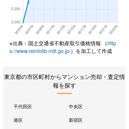
大崎
12,000万円
大崎
徒歩4
大崎
5,700万円
大崎
徒歩4
大崎
4,700万円
大崎
徒歩5
※出典：国土交通省不動産取引価格情報 （
http
大崎
2,900万円
大崎
徒歩2
s://www.reinfolib.mlit.go.jp/
）を加工して作成
大崎
5,000万円
大崎
徒歩5
東京都の市区町村からマンション売却・査定情
大崎
2,100万円
大崎
徒歩6
報を探す
大崎
12,000万円
大崎
徒歩4
大崎
5,600万円
大崎
徒歩2
千代田区
中央区
大崎
4,200万円
大崎
徒歩4
港区
新宿区