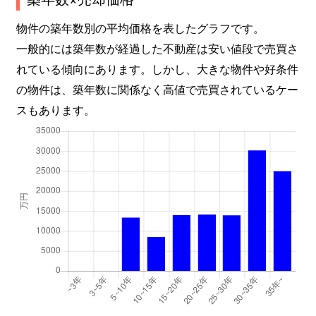
北品川
5,000万円
北品川
徒歩1
物件の築年数別の平均価格を表したグラフです。
北品川
2,300万円
北品川
徒歩2
一般的には築年数が経過した不動産は安い値段で売買さ
れている傾向にあります。しかし、大きな物件や好条件
北品川
12,000万円
北品川
徒歩6
の物件は、築年数に関係なく高値で売買されているケー
北品川
2,500万円
北品川
徒歩4
スもあります。
北品川
1,000万円
北品川
徒歩6
北品川
1,600万円
五反田
徒歩1
北品川
2,100万円
五反田
徒歩1
北品川
8,700万円
品川
徒歩1
北品川
2,800万円
品川
徒歩1
北品川
2,700万円
品川
徒歩1