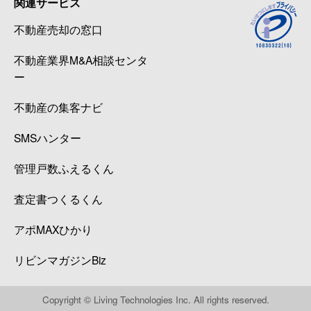
関連サービス
西五反田
3,100万円
五反田
徒歩8
不動産売却の窓口
西五反田
8,700万円
五反田
徒歩6
不動産業界M&A相談センタ
西五反田
7,500万円
五反田
徒歩2
ー
西五反田
1,300万円
五反田
徒歩3
不動産の集客ナビ
SMSハンター
西五反田
1,400万円
五反田
徒歩3
管理戸数ふえるくん
西五反田
1,700万円
五反田
徒歩4
査定書つくるくん
西五反田
5,200万円
五反田
徒歩4
アポMAXひかり
西五反田
2,100万円
五反田
徒歩9
リビンマガジンBiz
西五反田
5,300万円
五反田
徒歩4
Copyright © Living Technologies Inc. All rights reserved.
西五反田
3,000万円
五反田
徒歩5