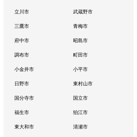
立川市
武蔵野市
大崎
7,100万円
大崎
徒歩5
三鷹市
青梅市
大崎
4,200万円
大崎
徒歩5
府中市
昭島市
勝島
2,200万円
大井競馬場前
徒歩8
調布市
町田市
勝島
6,500万円
大井競馬場前
徒歩8
小金井市
小平市
勝島
2,900万円
大井競馬場前
徒歩8
日野市
東村山市
勝島
3,000万円
大井競馬場前
徒歩6
国分寺市
国立市
勝島
1,900万円
大井競馬場前
徒歩8
福生市
狛江市
勝島
1,800万円
大井競馬場前
徒歩8
東大和市
清瀬市
勝島
1,800万円
大井競馬場前
徒歩8