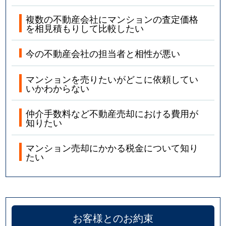
西大井
1,900万円
大森(東京)
徒歩1
複数の不動産会社にマンションの査定価格
を相見積もりして比較したい
西大井
2,200万円
西大井
徒歩9
今の不動産会社の担当者と相性が悪い
西大井
1,600万円
西大井
徒歩4
マンションを売りたいがどこに依頼してい
西大井
2,100万円
西大井
徒歩6
いかわからない
西大井
800万円
西大井
徒歩4
仲介手数料など不動産売却における費用が
知りたい
西大井
2,100万円
西大井
徒歩2
マンション売却にかかる税金について知り
たい
西大井
2,000万円
西大井
徒歩9
西大井
1,300万円
西大井
徒歩1
西大井
6,500万円
西大井
徒歩3
お客様とのお約束