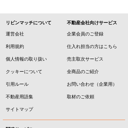
西五反田
4,900万円
五反田
徒歩7
西五反田
2,800万円
五反田
徒歩5
リビンマッチについて
不動産会社向けサービス
運営会社
企業会員のご登録
西五反田
1,600万円
五反田
徒歩1
利用規約
仕入れ担当の方はこちら
西五反田
1,600万円
五反田
徒歩4
個人情報の取り扱い
売主取次サービス
西五反田
5,100万円
五反田
徒歩7
クッキーについて
全商品のご紹介
西五反田
3,000万円
五反田
徒歩1
引用ルール
お問い合わせ（企業用）
西五反田
3,100万円
五反田
徒歩5
不動産用語集
取材のご依頼
西五反田
3,100万円
五反田
徒歩5
サイトマップ
西五反田
2,900万円
五反田
徒歩5