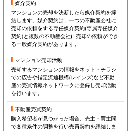
媒介契約
戸越
2,100万円
中延
徒歩3
マンションの売却を決断したら媒介契約を締
中延
2,700万円
荏原中延
徒歩5
結します。媒介契約は、一つの不動産会社に
売却の依頼をする専任媒介契約(専属専任媒介
中延
2,000万円
荏原中延
徒歩5
契約)と複数の不動産会社に売却の依頼ができ
る一般媒介契約があります。
中延
2,700万円
荏原中延
徒歩4
中延
900万円
荏原中延
徒歩7
マンション売却活動
売却するマンションの情報をネット・チラシ
中延
2,400万円
荏原中延
徒歩3
での広告や指定流通機構(レインズ)など不動
産の売買情報ネットワークに登録し売却活動
中延
1,300万円
荏原中延
徒歩8
を行います。
中延
1,900万円
荏原中延
徒歩5
不動産売買契約
中延
6,400万円
荏原町
徒歩3
購入希望者が見つかった場合、売主・買主間
で各種条件の調整を行い売買契約を締結しま
中延
6,100万円
荏原町
徒歩4