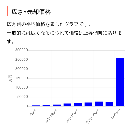
広さ×売却価格
北品川
8,800万円
新馬場
徒歩2
広さ別の平均価格を表したグラフです。
北品川
6,700万円
新馬場
徒歩6
一般的には広くなるにつれて価格は上昇傾向にありま
す。
北品川
2,200万円
新馬場
徒歩4
北品川
3,700万円
新馬場
徒歩6
北品川
1,400万円
新馬場
徒歩5
北品川
2,700万円
新馬場
徒歩5
北品川
2,100万円
新馬場
徒歩4
北品川
3,700万円
新馬場
徒歩3
北品川
4,400万円
新馬場
徒歩4