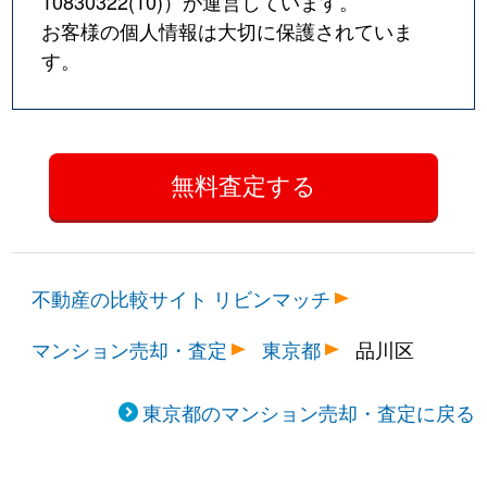
10830322(10)
）が運営しています。
お客様の個人情報は大切に保護されていま
西五反田
4,300万円
大崎広小路
徒歩4
す。
西五反田
2,100万円
大崎広小路
徒歩4
西五反田
1,700万円
五反田
徒歩6
西五反田
3,000万円
五反田
徒歩5
西五反田
2,500万円
五反田
徒歩1
不動産の比較サイト リビンマッチ
西五反田
1,400万円
五反田
徒歩4
マンション売却・査定
東京都
品川区
西五反田
1,600万円
五反田
徒歩9
西五反田
2,700万円
五反田
徒歩1
東京都のマンション売却・査定に戻る
西五反田
2,800万円
五反田
徒歩5