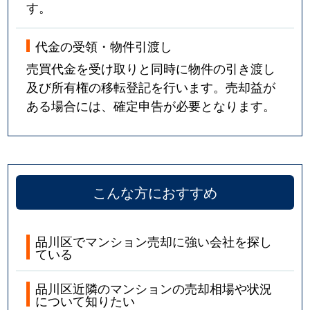
す。
中延
5,900万円
荏原町
徒歩0
代金の受領・物件引渡し
中延
1,300万円
中延
徒歩3
売買代金を受け取りと同時に物件の引き渡し
及び所有権の移転登記を行います。売却益が
中延
2,400万円
中延
徒歩4
ある場合には、確定申告が必要となります。
中延
2,300万円
中延
徒歩4
中延
4,700万円
中延
徒歩5
こんな方におすすめ
中延
2,300万円
中延
徒歩3
中延
2,200万円
中延
徒歩5
品川区でマンション売却に強い会社を探し
ている
西大井
7,400万円
大森(東京)
徒歩1
品川区近隣のマンションの売却相場や状況
西大井
3,500万円
大森(東京)
徒歩1
について知りたい