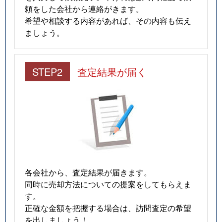
小山
4,400万円
武蔵小山
徒歩4
頼をした会社から連絡がきます。
希望や相談する内容があれば、その内容も伝え
小山
2,800万円
武蔵小山
徒歩4
ましょう。
小山
14,000万円
武蔵小山
徒歩1
STEP2
査定結果が届く
小山
2,200万円
武蔵小山
徒歩5
小山
1,300万円
武蔵小山
徒歩4
小山
3,200万円
武蔵小山
徒歩3
小山
2,300万円
武蔵小山
徒歩5
小山
3,300万円
武蔵小山
徒歩3
各会社から、査定結果が届きます。
同時に売却方法についての提案をしてもらえま
小山
2,500万円
武蔵小山
徒歩5
す。
正確な金額を把握する場合は、訪問査定の希望
小山
1,300万円
武蔵小山
徒歩4
を出しましょう！