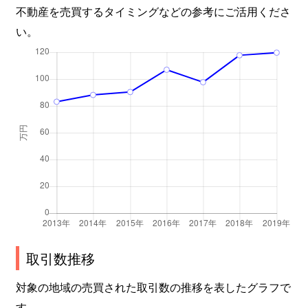
不動産を売買するタイミングなどの参考にご活用くださ
北品川
6,500万円
大崎
徒歩4
い。
北品川
6,700万円
大崎
徒歩1
北品川
7,200万円
大崎
徒歩4
北品川
3,000万円
大崎
徒歩9
北品川
2,700万円
大崎
徒歩8
北品川
13,000万円
大崎
徒歩6
北品川
3,500万円
大崎
徒歩4
取引数推移
北品川
12,000万円
大崎
徒歩6
対象の地域の売買された取引数の推移を表したグラフで
北品川
11,000万円
大崎
徒歩6
す。