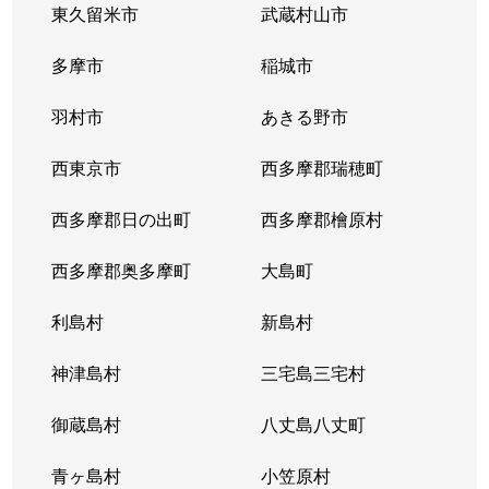
東久留米市
武蔵村山市
勝島
1,700万円
大井競馬場前
徒歩8
多摩市
稲城市
勝島
6,500万円
大井競馬場前
徒歩8
羽村市
あきる野市
上大崎
13,000万円
白金台
徒歩8
西東京市
西多摩郡瑞穂町
上大崎
6,600万円
目黒
徒歩2
西多摩郡日の出町
西多摩郡檜原村
上大崎
9,500万円
目黒
徒歩8
西多摩郡奥多摩町
大島町
上大崎
7,200万円
目黒
徒歩1
利島村
新島村
上大崎
3,800万円
目黒
徒歩1
神津島村
三宅島三宅村
上大崎
2,500万円
目黒
徒歩8
御蔵島村
八丈島八丈町
上大崎
13,000万円
目黒
徒歩3
青ヶ島村
小笠原村