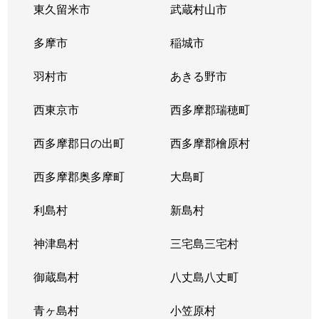
東久留米市
武蔵村山市
勝島
1,700万円
大井競馬場前
徒歩8
多摩市
稲城市
勝島
6,500万円
大井競馬場前
徒歩8
羽村市
あきる野市
上大崎
13,000万円
白金台
徒歩8
西東京市
西多摩郡瑞穂町
上大崎
6,600万円
目黒
徒歩2
西多摩郡日の出町
西多摩郡檜原村
上大崎
9,500万円
目黒
徒歩8
西多摩郡奥多摩町
大島町
上大崎
7,200万円
目黒
徒歩1
利島村
新島村
上大崎
3,800万円
目黒
徒歩1
神津島村
三宅島三宅村
上大崎
2,500万円
目黒
徒歩8
御蔵島村
八丈島八丈町
上大崎
13,000万円
目黒
徒歩3
青ヶ島村
小笠原村