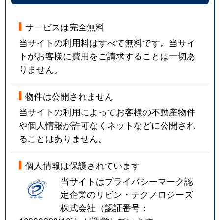
西大井
3,300万円
西大井
徒歩5
サービスは完全無料
西大井
2,600万円
馬込
徒歩5
当サイトの利用料はすべて無料です。当サイ
西大井
6,600万円
馬込
徒歩1
トがお客様に費用をご請求することは一切あ
りません。
西大井
2,600万円
馬込
徒歩5
物件は公開されません
西五反田
2,200万円
大崎広小路
徒歩4
当サイトの利用によってお客様の不動産物件
西五反田
3,200万円
大崎広小路
徒歩6
や個人情報が許可なくネットなどに公開され
ることはありません。
西五反田
2,300万円
大崎広小路
徒歩9
個人情報は保護されています
西五反田
5,300万円
大崎広小路
徒歩6
当サイトはプライバシーマーク認
西五反田
4,500万円
大崎広小路
徒歩7
定企業のリビン・テクノロジーズ
株式会社（認証番号：
西五反田
5,200万円
大崎広小路
徒歩4