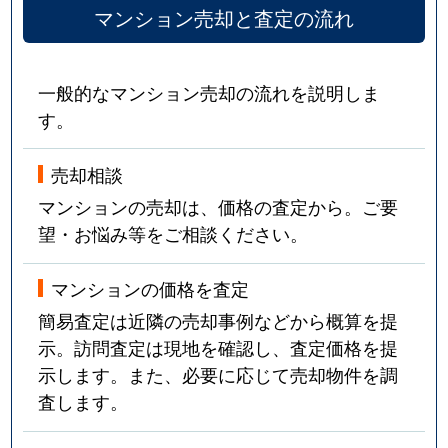
マンション売却と査定の流れ
戸越
2,500万円
戸越
徒歩1
戸越
2,300万円
戸越
徒歩3
一般的なマンション売却の流れを説明しま
す。
戸越
3,000万円
戸越
徒歩3
戸越
3,900万円
戸越
徒歩1
売却相談
マンションの売却は、価格の査定から。ご要
戸越
2,100万円
戸越
徒歩6
望・お悩み等をご相談ください。
戸越
8,800万円
戸越公園
徒歩2
マンションの価格を査定
戸越
3,300万円
戸越公園
徒歩4
簡易査定は近隣の売却事例などから概算を提
示。訪問査定は現地を確認し、査定価格を提
戸越
2,600万円
戸越公園
徒歩4
示します。また、必要に応じて売却物件を調
査します。
戸越
3,400万円
戸越公園
徒歩4