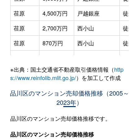
荏原
4,500万円
戸越銀座
徒歩6
荏原
2,700万円
西小山
徒歩9
荏原
870万円
西小山
徒歩8
荏原
3,600万円
武蔵小山
徒歩8
※出典：国土交通省不動産取引価格情報（
http
荏原
5,200万円
武蔵小山
徒歩6
s://www.reinfolib.mlit.go.jp/
）を加工して作成
荏原
4,900万円
武蔵小山
徒歩1
品川区のマンション売却価格推移（2005～
2023年）
荏原
2,500万円
武蔵小山
徒歩8
荏原
2,300万円
武蔵小山
徒歩7
品川区のマンション売却価格推移です。
荏原
3,200万円
武蔵小山
徒歩6
品川区のマンション売却価格推移