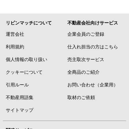
西五反田
4,900万円
五反田
徒歩7
西五反田
2,800万円
五反田
徒歩5
リビンマッチについて
不動産会社向けサービス
運営会社
企業会員のご登録
西五反田
1,600万円
五反田
徒歩1
利用規約
仕入れ担当の方はこちら
西五反田
1,600万円
五反田
徒歩4
個人情報の取り扱い
売主取次サービス
西五反田
5,100万円
五反田
徒歩7
クッキーについて
全商品のご紹介
西五反田
3,000万円
五反田
徒歩1
引用ルール
お問い合わせ（企業用）
西五反田
3,100万円
五反田
徒歩5
不動産用語集
取材のご依頼
西五反田
3,100万円
五反田
徒歩5
サイトマップ
西五反田
2,900万円
五反田
徒歩5