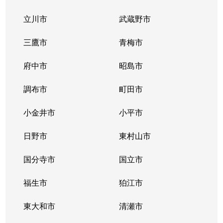
立川市
武蔵野市
大崎
7,100万円
大崎
徒歩5
三鷹市
青梅市
大崎
4,200万円
大崎
徒歩5
府中市
昭島市
勝島
2,200万円
大井競馬場前
徒歩8
調布市
町田市
勝島
6,500万円
大井競馬場前
徒歩8
小金井市
小平市
勝島
2,900万円
大井競馬場前
徒歩8
日野市
東村山市
勝島
3,000万円
大井競馬場前
徒歩6
国分寺市
国立市
勝島
1,900万円
大井競馬場前
徒歩8
福生市
狛江市
勝島
1,800万円
大井競馬場前
徒歩8
東大和市
清瀬市
勝島
1,800万円
大井競馬場前
徒歩8