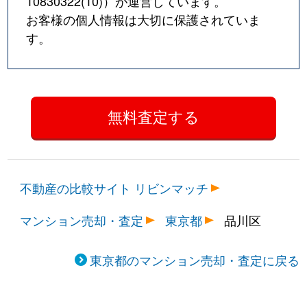
10830322(10)
）が運営しています。
お客様の個人情報は大切に保護されていま
西五反田
4,300万円
大崎広小路
徒歩4
す。
西五反田
2,100万円
大崎広小路
徒歩4
西五反田
1,700万円
五反田
徒歩6
西五反田
3,000万円
五反田
徒歩5
西五反田
2,500万円
五反田
徒歩1
不動産の比較サイト リビンマッチ
西五反田
1,400万円
五反田
徒歩4
マンション売却・査定
東京都
品川区
西五反田
1,600万円
五反田
徒歩9
西五反田
2,700万円
五反田
徒歩1
東京都のマンション売却・査定に戻る
西五反田
2,800万円
五反田
徒歩5