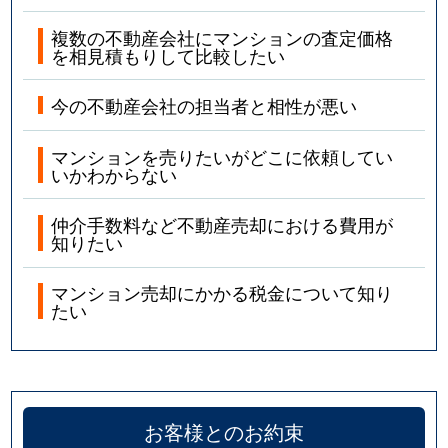
西大井
1,900万円
大森(東京)
徒歩1
複数の不動産会社にマンションの査定価格
を相見積もりして比較したい
西大井
2,200万円
西大井
徒歩9
今の不動産会社の担当者と相性が悪い
西大井
1,600万円
西大井
徒歩4
マンションを売りたいがどこに依頼してい
西大井
2,100万円
西大井
徒歩6
いかわからない
西大井
800万円
西大井
徒歩4
仲介手数料など不動産売却における費用が
知りたい
西大井
2,100万円
西大井
徒歩2
マンション売却にかかる税金について知り
たい
西大井
2,000万円
西大井
徒歩9
西大井
1,300万円
西大井
徒歩1
西大井
6,500万円
西大井
徒歩3
お客様とのお約束