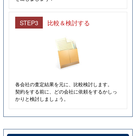
小山
1,200万円
武蔵小山
徒歩8
STEP3
比較＆検討する
小山台
4,600万円
武蔵小山
徒歩8
小山台
2,400万円
武蔵小山
徒歩6
小山台
8,100万円
武蔵小山
徒歩1
戸越
2,600万円
戸越
徒歩8
各会社の査定結果を元に、比較検討します。
戸越
3,500万円
戸越
徒歩3
契約をする前に、どの会社に依頼をするかしっ
かりと検討しましょう。
戸越
3,400万円
戸越
徒歩6
戸越
2,700万円
戸越
徒歩3
戸越
2,200万円
戸越
徒歩3