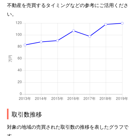
不動産を売買するタイミングなどの参考にご活用くださ
北品川
6,500万円
大崎
徒歩4
い。
北品川
6,700万円
大崎
徒歩1
北品川
7,200万円
大崎
徒歩4
北品川
3,000万円
大崎
徒歩9
北品川
2,700万円
大崎
徒歩8
北品川
13,000万円
大崎
徒歩6
北品川
3,500万円
大崎
徒歩4
取引数推移
北品川
12,000万円
大崎
徒歩6
対象の地域の売買された取引数の推移を表したグラフで
北品川
11,000万円
大崎
徒歩6
す。