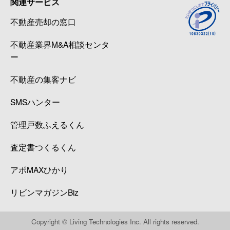
関連サービス
西五反田
3,100万円
五反田
徒歩8
不動産売却の窓口
西五反田
8,700万円
五反田
徒歩6
不動産業界M&A相談センタ
西五反田
7,500万円
五反田
徒歩2
ー
西五反田
1,300万円
五反田
徒歩3
不動産の集客ナビ
SMSハンター
西五反田
1,400万円
五反田
徒歩3
管理戸数ふえるくん
西五反田
1,700万円
五反田
徒歩4
査定書つくるくん
西五反田
5,200万円
五反田
徒歩4
アポMAXひかり
西五反田
2,100万円
五反田
徒歩9
リビンマガジンBiz
西五反田
5,300万円
五反田
徒歩4
Copyright © Living Technologies Inc. All rights reserved.
西五反田
3,000万円
五反田
徒歩5