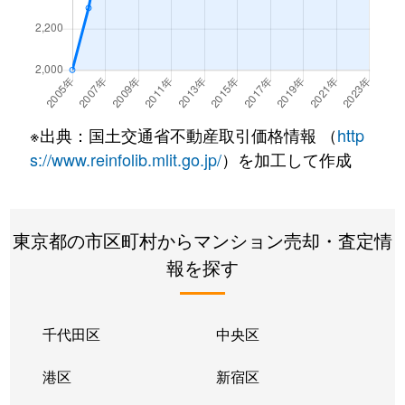
大崎
12,000万円
大崎
徒歩4
大崎
5,700万円
大崎
徒歩4
大崎
4,700万円
大崎
徒歩5
※出典：国土交通省不動産取引価格情報 （
http
大崎
2,900万円
大崎
徒歩2
s://www.reinfolib.mlit.go.jp/
）を加工して作成
大崎
5,000万円
大崎
徒歩5
東京都の市区町村からマンション売却・査定情
大崎
2,100万円
大崎
徒歩6
報を探す
大崎
12,000万円
大崎
徒歩4
大崎
5,600万円
大崎
徒歩2
千代田区
中央区
大崎
4,200万円
大崎
徒歩4
港区
新宿区