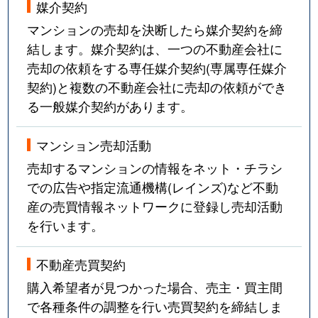
媒介契約
戸越
2,100万円
中延
徒歩3
マンションの売却を決断したら媒介契約を締
中延
2,700万円
荏原中延
徒歩5
結します。媒介契約は、一つの不動産会社に
売却の依頼をする専任媒介契約(専属専任媒介
中延
2,000万円
荏原中延
徒歩5
契約)と複数の不動産会社に売却の依頼ができ
る一般媒介契約があります。
中延
2,700万円
荏原中延
徒歩4
中延
900万円
荏原中延
徒歩7
マンション売却活動
売却するマンションの情報をネット・チラシ
中延
2,400万円
荏原中延
徒歩3
での広告や指定流通機構(レインズ)など不動
産の売買情報ネットワークに登録し売却活動
中延
1,300万円
荏原中延
徒歩8
を行います。
中延
1,900万円
荏原中延
徒歩5
不動産売買契約
中延
6,400万円
荏原町
徒歩3
購入希望者が見つかった場合、売主・買主間
で各種条件の調整を行い売買契約を締結しま
中延
6,100万円
荏原町
徒歩4