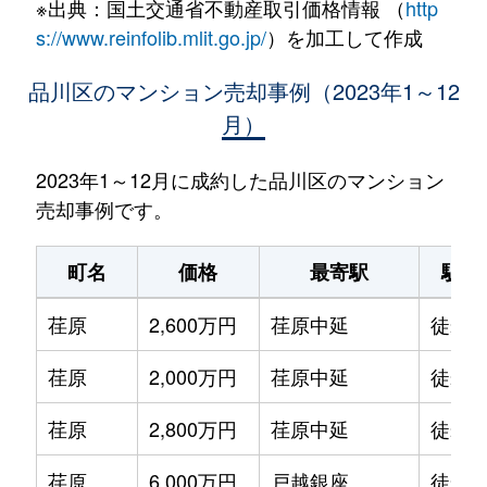
※出典：国土交通省不動産取引価格情報 （
http
s://www.reinfolib.mlit.go.jp/
）を加工して作成
品川区のマンション売却事例（2023年1～12
月）
2023年1～12月に成約した品川区のマンション
売却事例です。
町名
価格
最寄駅
駅徒
荏原
2,600万円
荏原中延
徒歩1
荏原
2,000万円
荏原中延
徒歩1
荏原
2,800万円
荏原中延
徒歩9
荏原
6,000万円
戸越銀座
徒歩6