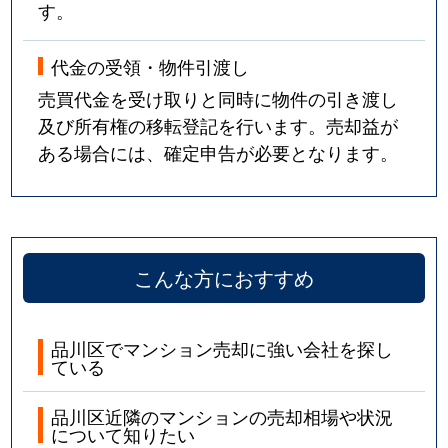
す。
中延
5,900万円
荏原町
徒歩0
代金の受領・物件引渡し
中延
1,300万円
中延
徒歩3
売買代金を受け取りと同時に物件の引き渡し
及び所有権の移転登記を行います。売却益が
中延
2,400万円
中延
徒歩4
ある場合には、確定申告が必要となります。
中延
2,300万円
中延
徒歩4
中延
4,700万円
中延
徒歩5
こんな方におすすめ
中延
2,300万円
中延
徒歩3
中延
2,200万円
中延
徒歩5
品川区でマンション売却に強い会社を探し
ている
西大井
7,400万円
大森(東京)
徒歩1
品川区近隣のマンションの売却相場や状況
西大井
3,500万円
大森(東京)
徒歩1
について知りたい