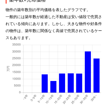
北品川
5,000万円
北品川
徒歩1
物件の築年数別の平均価格を表したグラフです。
北品川
2,300万円
北品川
徒歩2
一般的には築年数が経過した不動産は安い値段で売買さ
れている傾向にあります。しかし、大きな物件や好条件
北品川
12,000万円
北品川
徒歩6
の物件は、築年数に関係なく高値で売買されているケー
北品川
2,500万円
北品川
徒歩4
スもあります。
北品川
1,000万円
北品川
徒歩6
北品川
1,600万円
五反田
徒歩1
北品川
2,100万円
五反田
徒歩1
北品川
8,700万円
品川
徒歩1
北品川
2,800万円
品川
徒歩1
北品川
2,700万円
品川
徒歩1