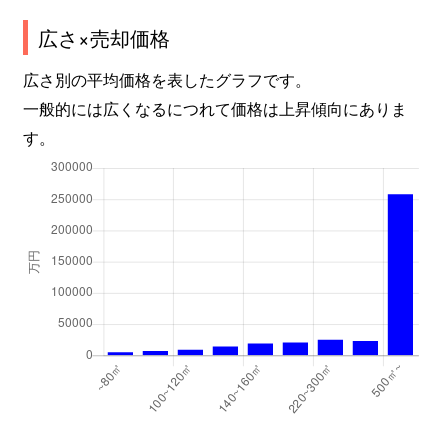
広さ×売却価格
北品川
8,800万円
新馬場
徒歩2
広さ別の平均価格を表したグラフです。
北品川
6,700万円
新馬場
徒歩6
一般的には広くなるにつれて価格は上昇傾向にありま
す。
北品川
2,200万円
新馬場
徒歩4
北品川
3,700万円
新馬場
徒歩6
北品川
1,400万円
新馬場
徒歩5
北品川
2,700万円
新馬場
徒歩5
北品川
2,100万円
新馬場
徒歩4
北品川
3,700万円
新馬場
徒歩3
北品川
4,400万円
新馬場
徒歩4