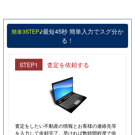
北品川
8,500万円
新馬場
徒歩5
北品川
2,500万円
新馬場
徒歩5
最短45秒 簡単入力でスグ分か
簡単3STEP♪
北品川
2,500万円
新馬場
徒歩5
る！
小山
8,200万円
西小山
徒歩1
STEP1
査定を依頼する
小山
2,500万円
西小山
徒歩5
小山
1,500万円
不動前
徒歩6
小山
5,700万円
不動前
徒歩6
小山
1,500万円
不動前
徒歩6
小山
1,800万円
不動前
徒歩6
査定をしたい不動産の情報とお客様の連絡先等
を入力して依頼完了。早ければ数時間程度で依