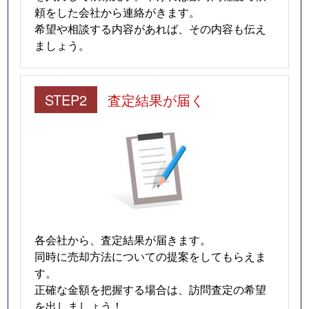
小山
4,400万円
武蔵小山
徒歩4
頼をした会社から連絡がきます。
希望や相談する内容があれば、その内容も伝え
小山
2,800万円
武蔵小山
徒歩4
ましょう。
小山
14,000万円
武蔵小山
徒歩1
STEP2
査定結果が届く
小山
2,200万円
武蔵小山
徒歩5
小山
1,300万円
武蔵小山
徒歩4
小山
3,200万円
武蔵小山
徒歩3
小山
2,300万円
武蔵小山
徒歩5
小山
3,300万円
武蔵小山
徒歩3
各会社から、査定結果が届きます。
同時に売却方法についての提案をしてもらえま
小山
2,500万円
武蔵小山
徒歩5
す。
正確な金額を把握する場合は、訪問査定の希望
小山
1,300万円
武蔵小山
徒歩4
を出しましょう！