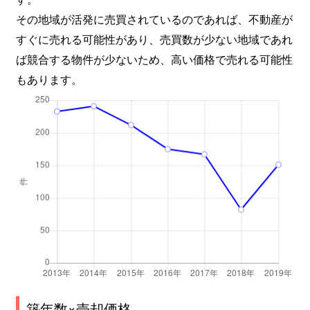
北品川
1,800万円
大崎
徒歩6
その地域が活発に売買されているのであれば、不動産が
すぐに売れる可能性があり、売買数が少ない地域であれ
北品川
2,700万円
大崎
徒歩8
ば競合する物件が少ないため、高い価格で売れる可能性
もあります。
北品川
10,000万円
大崎
徒歩6
北品川
10,000万円
北品川
徒歩6
北品川
16,000万円
北品川
徒歩7
北品川
2,700万円
北品川
徒歩4
北品川
4,200万円
北品川
徒歩1
北品川
2,600万円
北品川
徒歩2
北品川
4,200万円
北品川
徒歩1
築年数×売却価格