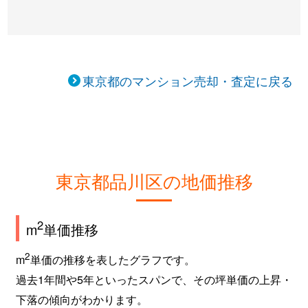
上大崎
2,500万円
目黒
徒歩8
上大崎
3,600万円
目黒
徒歩2
上大崎
4,400万円
目黒
徒歩1
東京都のマンション売却・査定に戻る
上大崎
12,000万円
目黒
徒歩5
上大崎
6,200万円
目黒
徒歩2
上大崎
2,200万円
目黒
徒歩8
東京都品川区の地価推移
上大崎
2,300万円
目黒
徒歩6
2
m
単価推移
北品川
17,000万円
大崎
徒歩6
2
m
単価の推移を表したグラフです。
北品川
9,500万円
大崎
徒歩7
過去1年間や5年といったスパンで、その坪単価の上昇・
下落の傾向がわかります。
北品川
6,000万円
大崎
徒歩7