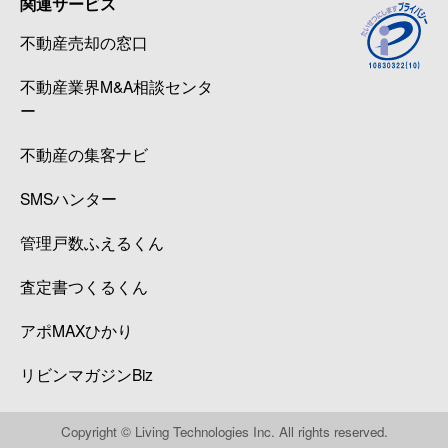
関連サービス
三田
20,000万円
恵比寿
徒歩1
不動産売却の窓口
三田
4,500万円
恵比寿
徒歩1
不動産業界M&A相談センタ
三田
14,000万円
恵比寿
徒歩9
ー
三田
12,000万円
恵比寿
徒歩9
不動産の集客ナビ
SMSハンター
三田
4,500万円
恵比寿
徒歩9
管理戸数ふえるくん
三田
5,300万円
恵比寿
徒歩1
査定書つくるくん
三田
7,000万円
恵比寿
徒歩1
アポMAXひかり
三田
23,000万円
恵比寿
徒歩1
リビンマガジンBiz
三田
2,800万円
目黒
徒歩9
Copyright © Living Technologies Inc. All rights reserved.
三田
3,000万円
目黒
徒歩9