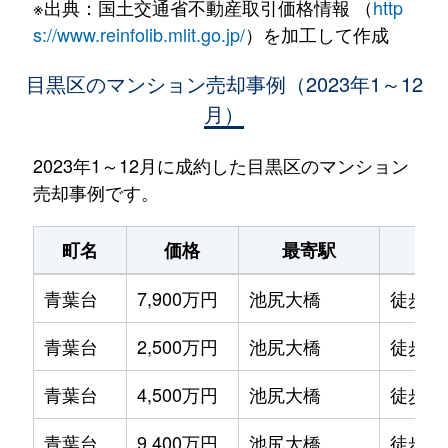
※出典：国土交通省不動産取引価格情報 （
http
s://www.reinfolib.mlit.go.jp/
）を加工して作成
目黒区のマンション売却事例（2023年1～12
月）
2023年1～12月に成約した目黒区のマンション
売却事例です。
町名
価格
最寄駅
駅
青葉台
7,900万円
池尻大橋
徒歩1
青葉台
2,500万円
池尻大橋
徒歩8
青葉台
4,500万円
池尻大橋
徒歩1
青葉台
9,400万円
池尻大橋
徒歩9