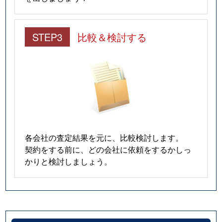
中央町
3,700万円
学芸大学
徒歩9
STEP3
比較＆検討する
中央町
4,700万円
学芸大学
徒歩8
中町
1,900万円
学芸大学
徒歩1
中町
4,400万円
学芸大学
徒歩1
中町
12,000万円
祐天寺
徒歩9
各会社の査定結果を元に、比較検討します。
中町
10,000万円
祐天寺
徒歩1
契約をする前に、どの会社に依頼をするかしっ
かりと検討しましょう。
中町
2,600万円
祐天寺
徒歩7
中町
3,800万円
祐天寺
徒歩6
中根
2,700万円
都立大学
徒歩1