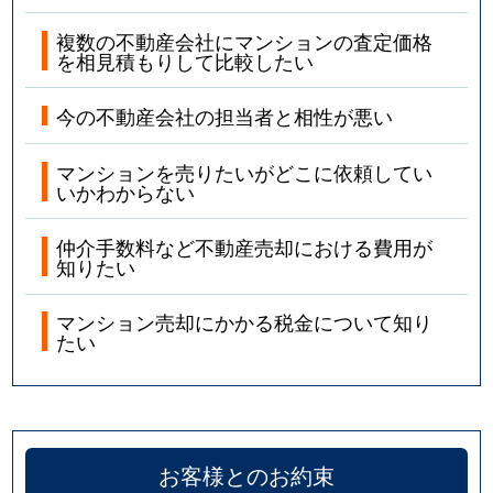
中目黒
14,000万円
中目黒
徒歩1
複数の不動産会社にマンションの査定価格
を相見積もりして比較したい
中目黒
2,900万円
中目黒
徒歩5
今の不動産会社の担当者と相性が悪い
中目黒
6,100万円
中目黒
徒歩1
マンションを売りたいがどこに依頼してい
中目黒
8,600万円
目黒
徒歩1
いかわからない
中目黒
4,000万円
祐天寺
徒歩7
仲介手数料など不動産売却における費用が
知りたい
原町
3,300万円
西小山
徒歩3
マンション売却にかかる税金について知り
たい
東が丘
970万円
駒沢大学
徒歩1
東が丘
9,800万円
駒沢大学
徒歩1
東が丘
6,700万円
都立大学
徒歩1
お客様とのお約束