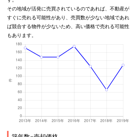
下目黒
4,600万円
目黒
徒歩8
その地域が活発に売買されているのであれば、不動産が
すぐに売れる可能性があり、売買数が少ない地域であれ
下目黒
2,700万円
目黒
徒歩5
ば競合する物件が少ないため、高い価格で売れる可能性
もあります。
下目黒
11,000万円
目黒
徒歩1
下目黒
4,000万円
目黒
徒歩8
下目黒
2,700万円
目黒
徒歩1
下目黒
1,300万円
目黒
徒歩1
下目黒
9,400万円
目黒
徒歩9
下目黒
5,900万円
目黒
徒歩9
下目黒
6,200万円
目黒
徒歩8
築年数×売却価格