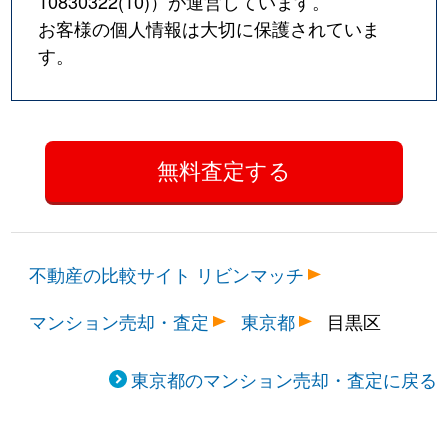
10830322(10)
）が運営しています。
お客様の個人情報は大切に保護されていま
碑文谷
1,300万円
学芸大学
徒歩8
す。
碑文谷
1,000万円
学芸大学
徒歩8
碑文谷
11,000万円
学芸大学
徒歩1
碑文谷
5,000万円
学芸大学
徒歩1
碑文谷
5,200万円
学芸大学
徒歩1
不動産の比較サイト リビンマッチ
碑文谷
8,200万円
学芸大学
徒歩1
マンション売却・査定
東京都
目黒区
碑文谷
3,600万円
都立大学
徒歩9
碑文谷
2,600万円
都立大学
徒歩8
東京都のマンション売却・査定に戻る
碑文谷
4,400万円
都立大学
徒歩9