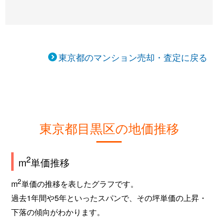
下目黒
7,800万円
学芸大学
徒歩1
下目黒
6,200万円
不動前
徒歩1
下目黒
3,900万円
不動前
徒歩7
東京都のマンション売却・査定に戻る
下目黒
2,800万円
不動前
徒歩8
下目黒
5,900万円
不動前
徒歩8
下目黒
9,900万円
武蔵小山
徒歩1
東京都目黒区の地価推移
下目黒
11,000万円
目黒
徒歩1
2
m
単価推移
下目黒
3,400万円
目黒
徒歩3
2
m
単価の推移を表したグラフです。
下目黒
5,000万円
目黒
徒歩8
過去1年間や5年といったスパンで、その坪単価の上昇・
下落の傾向がわかります。
下目黒
3,500万円
目黒
徒歩8