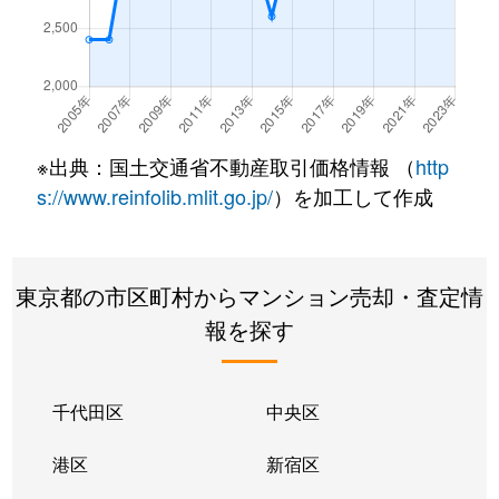
大橋
1,600万円
駒場東大前
徒歩8
大橋
11,000万円
駒場東大前
徒歩5
柿の木坂
2,200万円
学芸大学
徒歩1
※出典：国土交通省不動産取引価格情報 （
http
柿の木坂
2,400万円
都立大学
徒歩1
s://www.reinfolib.mlit.go.jp/
）を加工して作成
柿の木坂
14,000万円
都立大学
徒歩5
東京都の市区町村からマンション売却・査定情
柿の木坂
15,000万円
都立大学
徒歩8
報を探す
柿の木坂
11,000万円
都立大学
徒歩3
柿の木坂
6,300万円
都立大学
徒歩6
千代田区
中央区
柿の木坂
14,000万円
都立大学
徒歩5
港区
新宿区