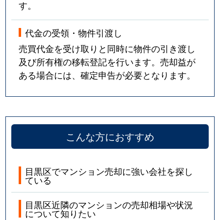
す。
中目黒
2,300万円
中目黒
徒歩5
代金の受領・物件引渡し
中目黒
6,800万円
中目黒
徒歩1
売買代金を受け取りと同時に物件の引き渡し
及び所有権の移転登記を行います。売却益が
中目黒
12,000万円
中目黒
徒歩1
ある場合には、確定申告が必要となります。
中目黒
12,000万円
中目黒
徒歩1
中目黒
8,200万円
中目黒
徒歩1
こんな方におすすめ
中目黒
8,900万円
中目黒
徒歩1
中目黒
5,800万円
中目黒
徒歩1
目黒区でマンション売却に強い会社を探し
ている
中目黒
3,400万円
中目黒
徒歩1
目黒区近隣のマンションの売却相場や状況
中目黒
8,600万円
中目黒
徒歩1
について知りたい