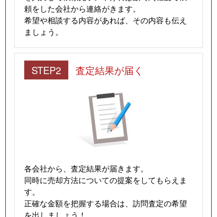
中央町
3,900万円
学芸大学
徒歩9
頼をした会社から連絡がきます。
希望や相談する内容があれば、その内容も伝え
中央町
960万円
学芸大学
徒歩1
ましょう。
中央町
3,700万円
学芸大学
徒歩9
STEP2
査定結果が届く
中央町
7,300万円
学芸大学
徒歩1
中央町
2,200万円
学芸大学
徒歩1
中央町
3,600万円
学芸大学
徒歩5
中央町
2,400万円
学芸大学
徒歩7
中央町
1,400万円
学芸大学
徒歩1
各会社から、査定結果が届きます。
同時に売却方法についての提案をしてもらえま
中央町
2,100万円
学芸大学
徒歩6
す。
正確な金額を把握する場合は、訪問査定の希望
中央町
1,300万円
学芸大学
徒歩1
を出しましょう！