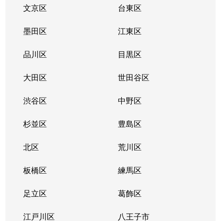
柿の木坂
13,000万円
都立大学
徒歩8
文京区
台東区
柿の木坂
5,500万円
都立大学
徒歩6
墨田区
江東区
柿の木坂
2,800万円
都立大学
徒歩1
品川区
目黒区
上目黒
5,800万円
中目黒
徒歩8
大田区
世田谷区
上目黒
4,100万円
中目黒
徒歩1
渋谷区
中野区
上目黒
12,000万円
中目黒
徒歩7
杉並区
豊島区
上目黒
9,900万円
中目黒
徒歩3
北区
荒川区
上目黒
板橋区
8,800万円
練馬区
中目黒
徒歩7
足立区
葛飾区
上目黒
5,600万円
中目黒
徒歩8
江戸川区
八王子市
上目黒
7,800万円
中目黒
徒歩8