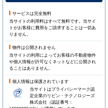
東山
1,500万円
池尻大橋
徒歩3
サービスは完全無料
東山
9,700万円
池尻大橋
徒歩1
当サイトの利用料はすべて無料です。当サイ
東山
3,000万円
池尻大橋
徒歩4
トがお客様に費用をご請求することは一切あ
りません。
東山
7,100万円
中目黒
徒歩8
物件は公開されません
東山
7,200万円
中目黒
徒歩8
当サイトの利用によってお客様の不動産物件
東山
6,800万円
中目黒
徒歩8
や個人情報が許可なくネットなどに公開され
ることはありません。
東山
2,000万円
中目黒
徒歩7
個人情報は保護されています
碑文谷
1,200万円
学芸大学
徒歩1
当サイトはプライバシーマーク認
碑文谷
4,100万円
学芸大学
徒歩1
定企業のリビン・テクノロジーズ
株式会社（認証番号：
碑文谷
9,900万円
学芸大学
徒歩1