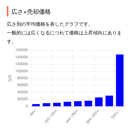
広さ×売却価格
自由が丘
5,000万円
自由が丘(東京)
徒歩1
広さ別の平均価格を表したグラフです。
自由が丘
24,000万円
自由が丘(東京)
徒歩9
一般的には広くなるにつれて価格は上昇傾向にありま
す。
自由が丘
6,600万円
自由が丘(東京)
徒歩1
自由が丘
4,800万円
自由が丘(東京)
徒歩1
自由が丘
15,000万円
自由が丘(東京)
徒歩9
自由が丘
18,000万円
自由が丘(東京)
徒歩1
平町
16,000万円
都立大学
徒歩3
平町
1,900万円
都立大学
徒歩8
平町
11,000万円
都立大学
徒歩6