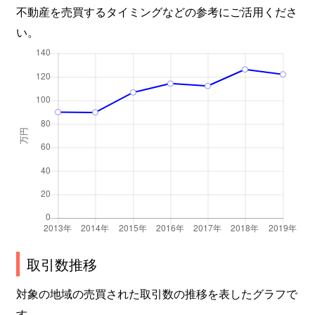
不動産を売買するタイミングなどの参考にご活用くださ
下目黒
9,300万円
目黒
徒歩9
い。
下目黒
13,000万円
目黒
徒歩9
下目黒
12,000万円
目黒
徒歩1
下目黒
3,700万円
目黒
徒歩9
下目黒
3,800万円
目黒
徒歩8
下目黒
6,100万円
目黒
徒歩9
下目黒
5,700万円
目黒
徒歩1
取引数推移
下目黒
12,000万円
目黒
徒歩9
対象の地域の売買された取引数の推移を表したグラフで
下目黒
13,000万円
目黒
徒歩1
す。