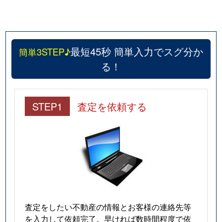
平町
8,300万円
都立大学
徒歩7
平町
1,900万円
都立大学
徒歩8
最短45秒 簡単入力でスグ分か
簡単3STEP♪
平町
650万円
都立大学
徒歩1
る！
鷹番
8,300万円
学芸大学
徒歩8
STEP1
査定を依頼する
鷹番
3,200万円
学芸大学
徒歩9
鷹番
2,300万円
学芸大学
徒歩7
鷹番
6,500万円
学芸大学
徒歩1
中央町
2,100万円
学芸大学
徒歩9
中央町
2,200万円
学芸大学
徒歩9
査定をしたい不動産の情報とお客様の連絡先等
を入力して依頼完了。早ければ数時間程度で依