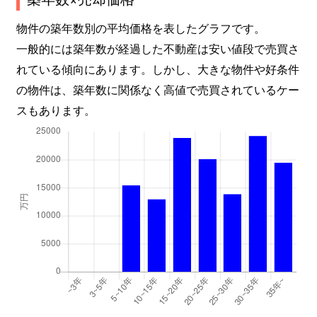
下目黒
8,900万円
目黒
徒歩7
物件の築年数別の平均価格を表したグラフです。
下目黒
3,500万円
目黒
徒歩1
一般的には築年数が経過した不動産は安い値段で売買さ
れている傾向にあります。しかし、大きな物件や好条件
下目黒
1,400万円
目黒
徒歩8
の物件は、築年数に関係なく高値で売買されているケー
下目黒
2,600万円
目黒
徒歩3
スもあります。
下目黒
7,400万円
目黒
徒歩7
下目黒
3,500万円
目黒
徒歩1
下目黒
3,500万円
目黒
徒歩8
自由が丘
8,400万円
自由が丘(東京)
徒歩4
自由が丘
20,000万円
自由が丘(東京)
徒歩1
自由が丘
15,000万円
自由が丘(東京)
徒歩1