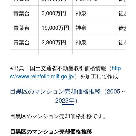
青葉台
3,000万円
神泉
徒歩7
青葉台
19,000万円
神泉
徒歩6
青葉台
2,800万円
神泉
徒歩7
青葉台
5,700万円
神泉
徒歩7
※出典：国土交通省不動産取引価格情報（
http
青葉台
5,400万円
神泉
徒歩6
s://www.reinfolib.mlit.go.jp/
）を加工して作成
青葉台
2,900万円
神泉
徒歩7
目黒区のマンション売却価格推移（2005～
2023年）
青葉台
8,600万円
神泉
徒歩6
青葉台
6,500万円
神泉
徒歩6
目黒区のマンション売却価格推移です。
青葉台
2,900万円
神泉
徒歩7
目黒区のマンション売却価格推移