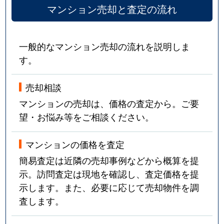
マンション売却と査定の流れ
中根
3,500万円
都立大学
徒歩8
中根
5,500万円
都立大学
徒歩4
一般的なマンション売却の流れを説明しま
す。
中根
960万円
都立大学
徒歩4
中根
6,400万円
都立大学
徒歩4
売却相談
マンションの売却は、価格の査定から。ご要
中根
5,000万円
都立大学
徒歩7
望・お悩み等をご相談ください。
中目黒
5,600万円
恵比寿
徒歩7
マンションの価格を査定
中目黒
6,100万円
恵比寿
徒歩9
簡易査定は近隣の売却事例などから概算を提
示。訪問査定は現地を確認し、査定価格を提
中目黒
4,800万円
恵比寿
徒歩7
示します。また、必要に応じて売却物件を調
査します。
中目黒
5,800万円
恵比寿
徒歩7