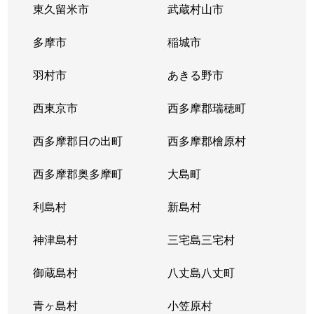
東久留米市
武蔵村山市
上目黒
7,500万円
祐天寺
徒歩8
多摩市
稲城市
五本木
7,600万円
学芸大学
徒歩4
羽村市
あきる野市
五本木
18,000万円
祐天寺
徒歩7
西東京市
西多摩郡瑞穂町
駒場
2,100万円
駒場東大前
徒歩7
西多摩郡日の出町
西多摩郡檜原村
駒場
5,900万円
駒場東大前
徒歩4
西多摩郡奥多摩町
大島町
駒場
1,700万円
駒場東大前
徒歩7
利島村
新島村
駒場
14,000万円
駒場東大前
徒歩9
神津島村
三宅島三宅村
駒場
1,800万円
駒場東大前
徒歩0
御蔵島村
八丈島八丈町
駒場
1,500万円
東北沢
徒歩7
青ヶ島村
小笠原村