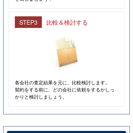
大森西
3,300万円
梅屋敷(東京)
徒歩
STEP3
比較＆検討する
大森西
2,000万円
梅屋敷(東京)
徒歩
大森西
570万円
梅屋敷(東京)
徒歩
大森西
4,700万円
梅屋敷(東京)
徒歩
大森西
3,700万円
梅屋敷(東京)
徒歩
各会社の査定結果を元に、比較検討します。
大森西
7,000万円
梅屋敷(東京)
徒歩
契約をする前に、どの会社に依頼をするかしっ
かりと検討しましょう。
大森西
5,700万円
梅屋敷(東京)
徒歩
大森西
3,900万円
大森(東京)
徒歩
大森西
2,700万円
大森(東京)
徒歩