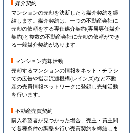
媒介契約
大森西
4,500万円
大森町
徒歩
マンションの売却を決断したら媒介契約を締
大森西
750万円
大森町
徒歩
結します。媒介契約は、一つの不動産会社に
売却の依頼をする専任媒介契約(専属専任媒介
大森西
2,900万円
大森町
徒歩
契約)と複数の不動産会社に売却の依頼ができ
る一般媒介契約があります。
大森西
2,400万円
大森町
徒歩
大森西
2,600万円
大森町
徒歩
マンション売却活動
売却するマンションの情報をネット・チラシ
大森西
2,400万円
大森町
徒歩
での広告や指定流通機構(レインズ)など不動
産の売買情報ネットワークに登録し売却活動
大森西
1,300万円
大森町
徒歩
を行います。
大森西
3,900万円
大森町
徒歩
不動産売買契約
大森西
3,700万円
大森町
徒歩
購入希望者が見つかった場合、売主・買主間
で各種条件の調整を行い売買契約を締結しま
大森西
5,900万円
大森町
徒歩