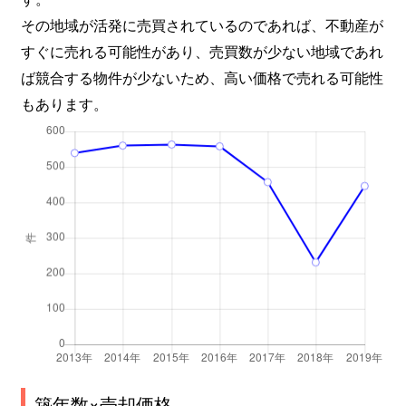
大森北
2,100万円
平和島
徒歩
その地域が活発に売買されているのであれば、不動産が
すぐに売れる可能性があり、売買数が少ない地域であれ
大森北
2,200万円
平和島
徒歩
ば競合する物件が少ないため、高い価格で売れる可能性
もあります。
大森北
1,500万円
平和島
徒歩
大森北
2,300万円
平和島
徒歩
大森北
3,000万円
平和島
徒歩
大森北
2,000万円
平和島
徒歩
大森北
2,200万円
平和島
徒歩
大森北
5,800万円
平和島
徒歩
大森北
4,300万円
平和島
徒歩
築年数×売却価格