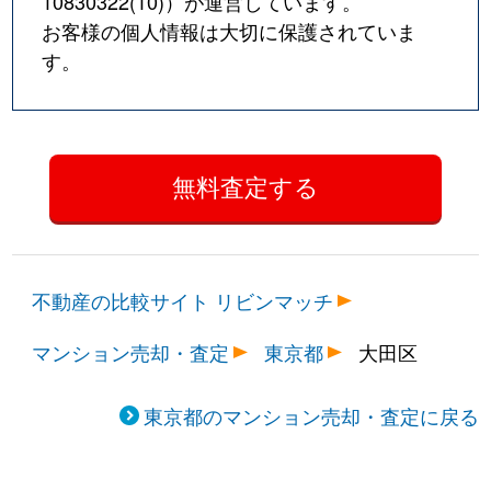
10830322(10)
）が運営しています。
お客様の個人情報は大切に保護されていま
大森東
4,500万円
大森町
徒歩
す。
大森東
600万円
大森町
徒歩
大森東
2,200万円
大森町
徒歩
大森東
1,900万円
大森町
徒歩
大森東
2,800万円
平和島
徒歩
不動産の比較サイト リビンマッチ
大森東
2,500万円
平和島
徒歩
マンション売却・査定
東京都
大田区
大森東
2,700万円
平和島
徒歩
大森東
2,400万円
平和島
徒歩
東京都のマンション売却・査定に戻る
大森東
1,900万円
平和島
徒歩