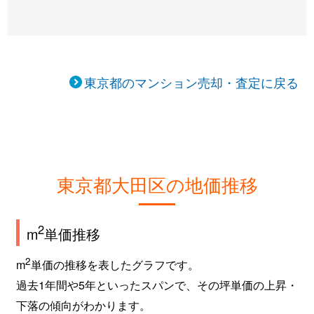
大森北
140万円
大森(東京)
徒歩
大森北
2,300万円
大森(東京)
徒歩
大森北
8,500万円
大森(東京)
徒歩
東京都のマンション売却・査定に戻る
大森北
4,500万円
大森(東京)
徒歩
大森北
8,000万円
大森(東京)
徒歩
大森北
1,600万円
大森(東京)
徒歩
東京都大田区の地価推移
大森北
1,700万円
大森(東京)
徒歩
2
m
単価推移
大森北
1,200万円
大森(東京)
徒歩
2
m
単価の推移を表したグラフです。
大森北
5,900万円
大森(東京)
徒歩
過去1年間や5年といったスパンで、その坪単価の上昇・
下落の傾向がわかります。
大森北
2,500万円
大森(東京)
徒歩