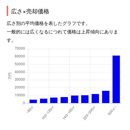
広さ×売却価格
大森北
2,400万円
平和島
徒歩
広さ別の平均価格を表したグラフです。
大森北
4,300万円
平和島
徒歩
一般的には広くなるにつれて価格は上昇傾向にありま
す。
大森北
4,800万円
平和島
徒歩
大森北
2,000万円
平和島
徒歩
大森北
2,000万円
平和島
徒歩
大森中
2,300万円
梅屋敷(東京)
徒歩
大森中
2,200万円
梅屋敷(東京)
徒歩
大森中
2,900万円
梅屋敷(東京)
徒歩
大森中
2,300万円
梅屋敷(東京)
徒歩