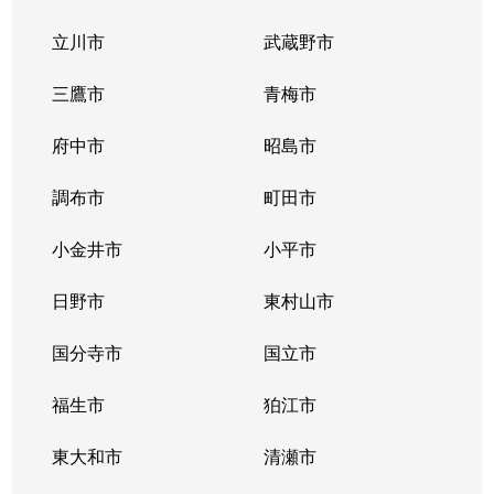
立川市
武蔵野市
鵜の木
7,600万円
久が原
徒歩
三鷹市
青梅市
大森北
5,200万円
大森(東京)
徒歩
府中市
昭島市
大森北
2,700万円
大森(東京)
徒歩
調布市
町田市
大森北
900万円
大森(東京)
徒歩
小金井市
小平市
大森北
1,200万円
大森(東京)
徒歩
日野市
東村山市
大森北
2,200万円
大森(東京)
徒歩
国分寺市
国立市
大森北
2,500万円
大森(東京)
徒歩
福生市
狛江市
大森北
6,500万円
大森(東京)
徒歩
東大和市
清瀬市
大森北
2,200万円
大森(東京)
徒歩