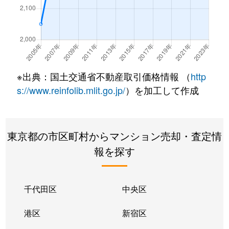
鵜の木
1,400万円
鵜の木
徒歩
鵜の木
2,000万円
鵜の木
徒歩
鵜の木
2,500万円
鵜の木
徒歩
※出典：国土交通省不動産取引価格情報 （
http
鵜の木
7,100万円
鵜の木
徒歩
s://www.reinfolib.mlit.go.jp/
）を加工して作成
鵜の木
4,400万円
鵜の木
徒歩
東京都の市区町村からマンション売却・査定情
鵜の木
3,300万円
鵜の木
徒歩
報を探す
鵜の木
3,900万円
鵜の木
徒歩
鵜の木
4,100万円
鵜の木
徒歩
千代田区
中央区
鵜の木
2,400万円
鵜の木
徒歩
港区
新宿区