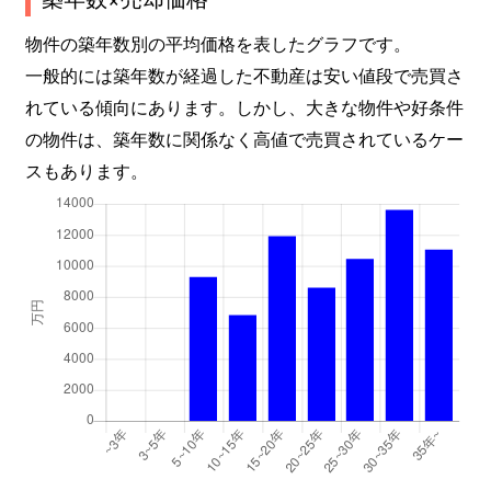
大森北
2,600万円
平和島
徒歩
物件の築年数別の平均価格を表したグラフです。
大森北
2,000万円
平和島
徒歩
一般的には築年数が経過した不動産は安い値段で売買さ
れている傾向にあります。しかし、大きな物件や好条件
大森北
950万円
平和島
徒歩
の物件は、築年数に関係なく高値で売買されているケー
大森北
2,100万円
平和島
徒歩
スもあります。
大森北
1,300万円
平和島
徒歩
大森北
3,100万円
平和島
徒歩
大森北
2,100万円
平和島
徒歩
大森北
2,300万円
平和島
徒歩
大森北
2,700万円
平和島
徒歩
大森北
4,000万円
平和島
徒歩