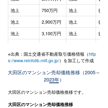
池上
750万円
池上
徒歩
池上
2,900万円
池上
徒歩
池上
3,100万円
池上
徒歩
池上
5,000万円
池上
徒歩
※出典：国土交通省不動産取引価格情報（
http
池上
1,900万円
池上
徒歩
s://www.reinfolib.mlit.go.jp/
）を加工して作成
池上
3,000万円
池上
徒歩
大田区のマンション売却価格推移（2005～
2023年）
池上
2,500万円
池上
徒歩
池上
1,300万円
池上
徒歩
大田区のマンション売却価格推移です。
池上
3,000万円
池上
徒歩
大田区のマンション売却価格推移