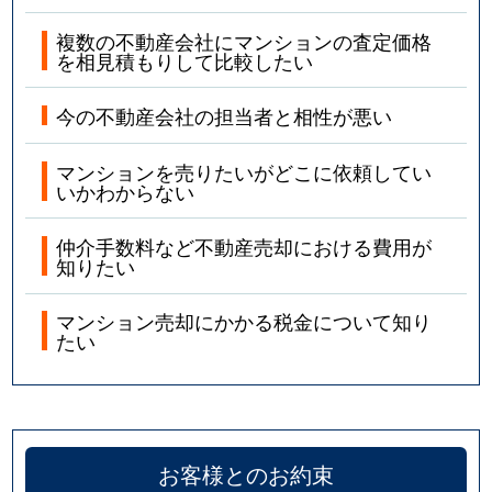
大森西
1,800万円
大森町
徒歩
複数の不動産会社にマンションの査定価格
を相見積もりして比較したい
大森西
2,500万円
蒲田
徒歩
今の不動産会社の担当者と相性が悪い
大森西
5,200万円
蒲田
徒歩
マンションを売りたいがどこに依頼してい
大森西
1,000万円
平和島
徒歩
いかわからない
大森西
2,900万円
平和島
徒歩
仲介手数料など不動産売却における費用が
知りたい
大森西
1,000万円
平和島
徒歩
マンション売却にかかる税金について知り
たい
大森西
1,200万円
平和島
徒歩
大森西
1,500万円
平和島
徒歩
大森西
2,700万円
平和島
徒歩
お客様とのお約束