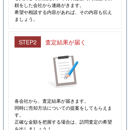
大森中
2,700万円
大森町
徒歩
頼をした会社から連絡がきます。
希望や相談する内容があれば、その内容も伝え
大森中
2,900万円
大森町
徒歩
ましょう。
大森中
2,600万円
大森町
徒歩
STEP2
査定結果が届く
大森中
3,000万円
大森町
徒歩
大森中
2,500万円
大森町
徒歩
大森中
4,500万円
大森町
徒歩
大森中
3,000万円
大森町
徒歩
大森西
2,300万円
梅屋敷(東京)
徒歩
各会社から、査定結果が届きます。
同時に売却方法についての提案をしてもらえま
大森西
5,300万円
梅屋敷(東京)
徒歩
す。
正確な金額を把握する場合は、訪問査定の希望
大森西
850万円
梅屋敷(東京)
徒歩
を出しましょう！