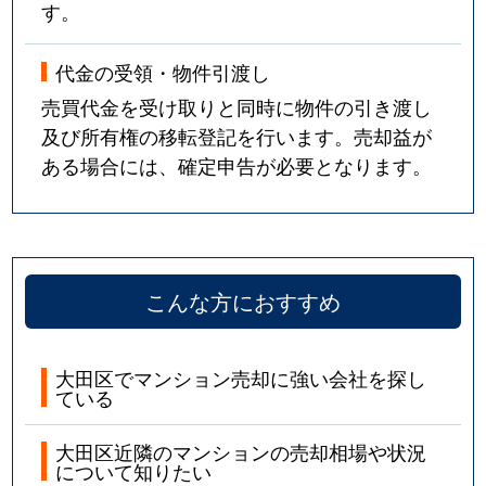
す。
大森西
2,400万円
大森町
徒歩
代金の受領・物件引渡し
大森西
2,500万円
大森町
徒歩
売買代金を受け取りと同時に物件の引き渡し
及び所有権の移転登記を行います。売却益が
大森西
4,500万円
大森町
徒歩
ある場合には、確定申告が必要となります。
大森西
4,100万円
大森町
徒歩
大森西
1,900万円
大森町
徒歩
こんな方におすすめ
大森西
950万円
大森町
徒歩
大森西
1,900万円
大森町
徒歩
大田区でマンション売却に強い会社を探し
ている
大森西
2,200万円
大森町
徒歩
大田区近隣のマンションの売却相場や状況
大森西
2,600万円
大森町
徒歩
について知りたい