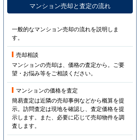
マンション売却と査定の流れ
大森西
2,000万円
大森(東京)
徒歩
大森西
2,400万円
大森町
徒歩
一般的なマンション売却の流れを説明しま
す。
大森西
1,800万円
大森町
徒歩
大森西
4,000万円
大森町
徒歩
売却相談
マンションの売却は、価格の査定から。ご要
大森西
960万円
大森町
徒歩
望・お悩み等をご相談ください。
大森西
5,200万円
大森町
徒歩
マンションの価格を査定
大森西
2,700万円
大森町
徒歩
簡易査定は近隣の売却事例などから概算を提
示。訪問査定は現地を確認し、査定価格を提
大森西
2,300万円
大森町
徒歩
示します。また、必要に応じて売却物件を調
査します。
大森西
2,800万円
大森町
徒歩