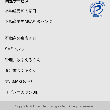
関連サービス
大森本町
2,500万円
大森海岸
徒歩
不動産売却の窓口
大森本町
3,300万円
大森海岸
徒歩
不動産業界M&A相談センタ
大森本町
4,400万円
平和島
徒歩
ー
大森本町
1,600万円
平和島
徒歩
不動産の集客ナビ
SMSハンター
大森本町
2,300万円
平和島
徒歩
管理戸数ふえるくん
大森本町
2,400万円
平和島
徒歩
査定書つくるくん
大森本町
3,700万円
平和島
徒歩
アポMAXひかり
大森本町
2,400万円
平和島
徒歩
リビンマガジンBiz
大森本町
1,700万円
平和島
徒歩
Copyright © Living Technologies Inc. All rights reserved.
大森本町
1,200万円
平和島
徒歩