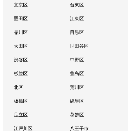
鵜の木
4,500万円
鵜の木
徒歩
文京区
台東区
鵜の木
3,000万円
鵜の木
徒歩
墨田区
江東区
鵜の木
4,000万円
鵜の木
徒歩
品川区
目黒区
鵜の木
2,100万円
鵜の木
徒歩
大田区
世田谷区
鵜の木
4,500万円
鵜の木
徒歩
渋谷区
中野区
鵜の木
5,200万円
鵜の木
徒歩
杉並区
豊島区
鵜の木
2,400万円
鵜の木
徒歩
北区
荒川区
鵜の木
板橋区
6,500万円
練馬区
鵜の木
徒歩
足立区
葛飾区
鵜の木
8,300万円
久が原
徒歩
江戸川区
八王子市
鵜の木
8,000万円
久が原
徒歩