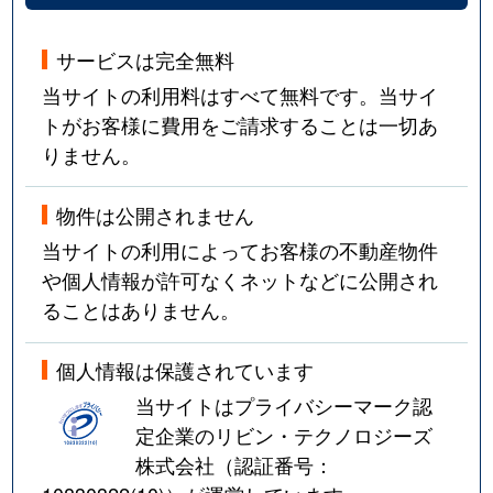
大森西
960万円
平和島
徒歩
サービスは完全無料
大森西
4,900万円
平和島
徒歩
当サイトの利用料はすべて無料です。当サイ
大森西
1,900万円
平和島
徒歩
トがお客様に費用をご請求することは一切あ
りません。
大森西
2,100万円
平和島
徒歩
物件は公開されません
大森西
900万円
平和島
徒歩
当サイトの利用によってお客様の不動産物件
大森東
1,900万円
梅屋敷(東京)
徒歩
や個人情報が許可なくネットなどに公開され
ることはありません。
大森東
2,300万円
梅屋敷(東京)
徒歩
個人情報は保護されています
大森東
2,200万円
梅屋敷(東京)
徒歩
当サイトはプライバシーマーク認
大森東
1,800万円
大森町
徒歩
定企業のリビン・テクノロジーズ
株式会社（認証番号：
大森東
2,300万円
大森町
徒歩