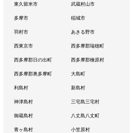
東久留米市
武蔵村山市
大森北
6,600万円
大森(東京)
徒歩
多摩市
稲城市
大森北
3,200万円
大森(東京)
徒歩
羽村市
あきる野市
大森北
5,000万円
大森(東京)
徒歩
西東京市
西多摩郡瑞穂町
大森北
1,300万円
大森(東京)
徒歩
西多摩郡日の出町
西多摩郡檜原村
大森北
980万円
大森(東京)
徒歩
西多摩郡奥多摩町
大島町
大森北
1,800万円
大森(東京)
徒歩
利島村
新島村
大森北
2,100万円
大森(東京)
徒歩
神津島村
三宅島三宅村
大森北
6,700万円
大森(東京)
徒歩
御蔵島村
八丈島八丈町
大森北
1,700万円
大森(東京)
徒歩
青ヶ島村
小笠原村