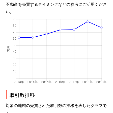
不動産を売買するタイミングなどの参考にご活用くださ
大森北
2,300万円
大森(東京)
徒歩
い。
大森北
2,300万円
大森(東京)
徒歩
大森北
6,900万円
大森(東京)
徒歩
大森北
5,300万円
大森海岸
徒歩
大森北
1,500万円
大森海岸
徒歩
大森北
1,700万円
大森海岸
徒歩
大森北
2,500万円
大森海岸
徒歩
取引数推移
大森北
2,300万円
平和島
徒歩
対象の地域の売買された取引数の推移を表したグラフで
大森北
2,600万円
平和島
徒歩
す。