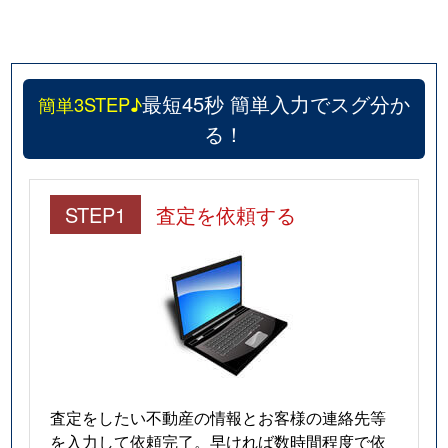
大森中
2,400万円
梅屋敷(東京)
徒歩
大森中
3,900万円
梅屋敷(東京)
徒歩
最短45秒 簡単入力でスグ分か
簡単3STEP♪
大森中
1,800万円
梅屋敷(東京)
徒歩
る！
大森中
3,900万円
梅屋敷(東京)
徒歩
STEP1
査定を依頼する
大森中
2,200万円
梅屋敷(東京)
徒歩
大森中
1,200万円
大森町
徒歩
大森中
3,000万円
大森町
徒歩
大森中
3,200万円
大森町
徒歩
大森中
3,700万円
大森町
徒歩
査定をしたい不動産の情報とお客様の連絡先等
を入力して依頼完了。早ければ数時間程度で依