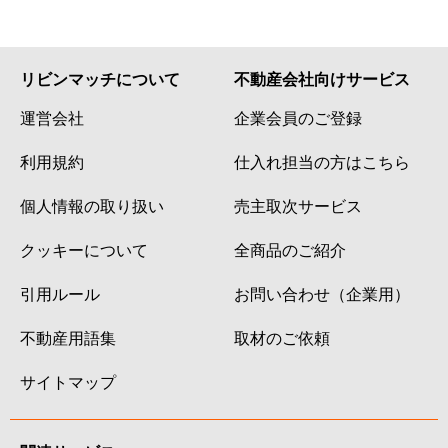
大森本町
4,300万円
大森海岸
徒歩
大森本町
6,300万円
大森海岸
徒歩
リビンマッチについて
不動産会社向けサービス
運営会社
企業会員のご登録
大森本町
2,900万円
大森海岸
徒歩
利用規約
仕入れ担当の方はこちら
大森本町
4,800万円
大森海岸
徒歩
個人情報の取り扱い
売主取次サービス
大森本町
2,300万円
大森海岸
徒歩
クッキーについて
全商品のご紹介
大森本町
3,000万円
大森海岸
徒歩
引用ルール
お問い合わせ（企業用）
大森本町
3,900万円
大森海岸
徒歩
不動産用語集
取材のご依頼
大森本町
5,500万円
大森海岸
徒歩
サイトマップ
大森本町
2,800万円
大森海岸
徒歩