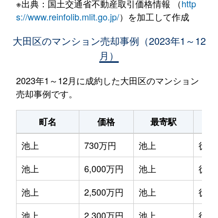
※出典：国土交通省不動産取引価格情報 （
http
s://www.reinfolib.mlit.go.jp/
）を加工して作成
大田区のマンション売却事例（2023年1～12
月）
2023年1～12月に成約した大田区のマンション
売却事例です。
町名
価格
最寄駅
駅
池上
730万円
池上
徒歩
池上
6,000万円
池上
徒歩
池上
2,500万円
池上
徒歩
池上
2,300万円
池上
徒歩