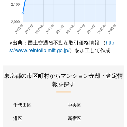
鵜の木
1,400万円
鵜の木
徒歩
鵜の木
2,000万円
鵜の木
徒歩
鵜の木
2,500万円
鵜の木
徒歩
※出典：国土交通省不動産取引価格情報 （
http
鵜の木
7,100万円
鵜の木
徒歩
s://www.reinfolib.mlit.go.jp/
）を加工して作成
鵜の木
4,400万円
鵜の木
徒歩
東京都の市区町村からマンション売却・査定情
鵜の木
3,300万円
鵜の木
徒歩
報を探す
鵜の木
3,900万円
鵜の木
徒歩
鵜の木
4,100万円
鵜の木
徒歩
千代田区
中央区
鵜の木
2,400万円
鵜の木
徒歩
港区
新宿区