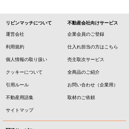
大森本町
4,300万円
大森海岸
徒歩
大森本町
6,300万円
大森海岸
徒歩
リビンマッチについて
不動産会社向けサービス
運営会社
企業会員のご登録
大森本町
2,900万円
大森海岸
徒歩
利用規約
仕入れ担当の方はこちら
大森本町
4,800万円
大森海岸
徒歩
個人情報の取り扱い
売主取次サービス
大森本町
2,300万円
大森海岸
徒歩
クッキーについて
全商品のご紹介
大森本町
3,000万円
大森海岸
徒歩
引用ルール
お問い合わせ（企業用）
大森本町
3,900万円
大森海岸
徒歩
不動産用語集
取材のご依頼
大森本町
5,500万円
大森海岸
徒歩
サイトマップ
大森本町
2,800万円
大森海岸
徒歩