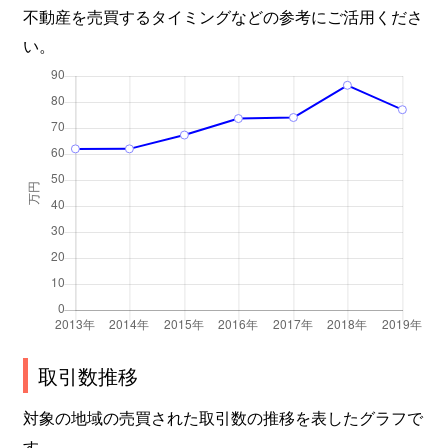
不動産を売買するタイミングなどの参考にご活用くださ
大森北
2,300万円
大森(東京)
徒歩
い。
大森北
2,300万円
大森(東京)
徒歩
大森北
6,900万円
大森(東京)
徒歩
大森北
5,300万円
大森海岸
徒歩
大森北
1,500万円
大森海岸
徒歩
大森北
1,700万円
大森海岸
徒歩
大森北
2,500万円
大森海岸
徒歩
取引数推移
大森北
2,300万円
平和島
徒歩
対象の地域の売買された取引数の推移を表したグラフで
大森北
2,600万円
平和島
徒歩
す。