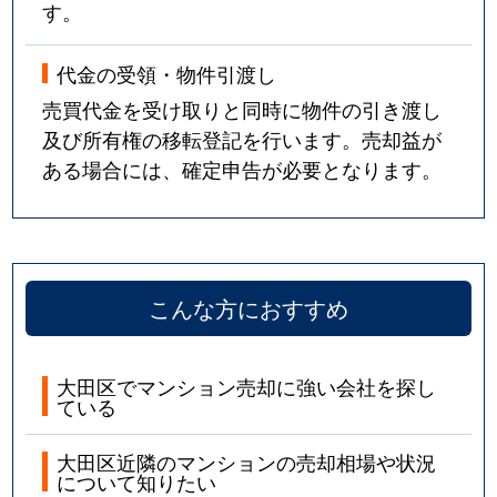
す。
大森西
2,400万円
大森町
徒歩
代金の受領・物件引渡し
大森西
2,500万円
大森町
徒歩
売買代金を受け取りと同時に物件の引き渡し
及び所有権の移転登記を行います。売却益が
大森西
4,500万円
大森町
徒歩
ある場合には、確定申告が必要となります。
大森西
4,100万円
大森町
徒歩
大森西
1,900万円
大森町
徒歩
こんな方におすすめ
大森西
950万円
大森町
徒歩
大森西
1,900万円
大森町
徒歩
大田区でマンション売却に強い会社を探し
ている
大森西
2,200万円
大森町
徒歩
大田区近隣のマンションの売却相場や状況
大森西
2,600万円
大森町
徒歩
について知りたい