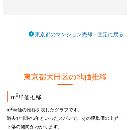
大森北
140万円
大森(東京)
徒歩
大森北
2,300万円
大森(東京)
徒歩
大森北
8,500万円
大森(東京)
徒歩
東京都のマンション売却・査定に戻る
大森北
4,500万円
大森(東京)
徒歩
大森北
8,000万円
大森(東京)
徒歩
大森北
1,600万円
大森(東京)
徒歩
東京都大田区の地価推移
大森北
1,700万円
大森(東京)
徒歩
2
m
単価推移
大森北
1,200万円
大森(東京)
徒歩
2
m
単価の推移を表したグラフです。
大森北
5,900万円
大森(東京)
徒歩
過去1年間や5年といったスパンで、その坪単価の上昇・
下落の傾向がわかります。
大森北
2,500万円
大森(東京)
徒歩