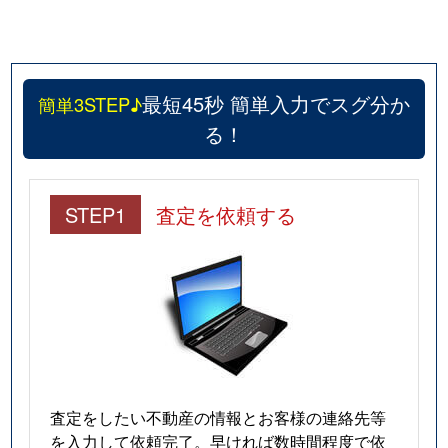
大森中
2,400万円
梅屋敷(東京)
徒歩
大森中
3,900万円
梅屋敷(東京)
徒歩
最短45秒 簡単入力でスグ分か
簡単3STEP♪
大森中
1,800万円
梅屋敷(東京)
徒歩
る！
大森中
3,900万円
梅屋敷(東京)
徒歩
STEP1
査定を依頼する
大森中
2,200万円
梅屋敷(東京)
徒歩
大森中
1,200万円
大森町
徒歩
大森中
3,000万円
大森町
徒歩
大森中
3,200万円
大森町
徒歩
大森中
3,700万円
大森町
徒歩
査定をしたい不動産の情報とお客様の連絡先等
を入力して依頼完了。早ければ数時間程度で依