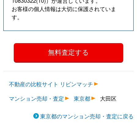
10830322(10)
）が運営しています。
お客様の個人情報は大切に保護されていま
大森東
4,500万円
大森町
徒歩
す。
大森東
600万円
大森町
徒歩
大森東
2,200万円
大森町
徒歩
大森東
1,900万円
大森町
徒歩
大森東
2,800万円
平和島
徒歩
不動産の比較サイト リビンマッチ
大森東
2,500万円
平和島
徒歩
マンション売却・査定
東京都
大田区
大森東
2,700万円
平和島
徒歩
大森東
2,400万円
平和島
徒歩
東京都のマンション売却・査定に戻る
大森東
1,900万円
平和島
徒歩