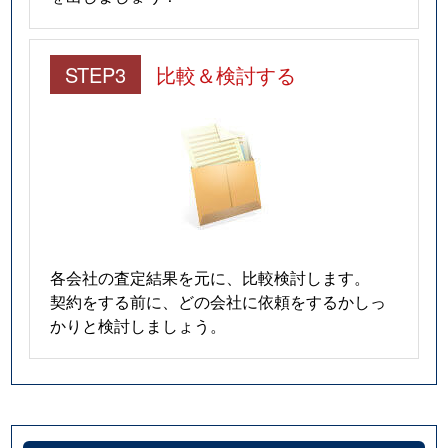
大森西
3,300万円
梅屋敷(東京)
徒歩
STEP3
比較＆検討する
大森西
2,000万円
梅屋敷(東京)
徒歩
大森西
570万円
梅屋敷(東京)
徒歩
大森西
4,700万円
梅屋敷(東京)
徒歩
大森西
3,700万円
梅屋敷(東京)
徒歩
各会社の査定結果を元に、比較検討します。
大森西
7,000万円
梅屋敷(東京)
徒歩
契約をする前に、どの会社に依頼をするかしっ
かりと検討しましょう。
大森西
5,700万円
梅屋敷(東京)
徒歩
大森西
3,900万円
大森(東京)
徒歩
大森西
2,700万円
大森(東京)
徒歩