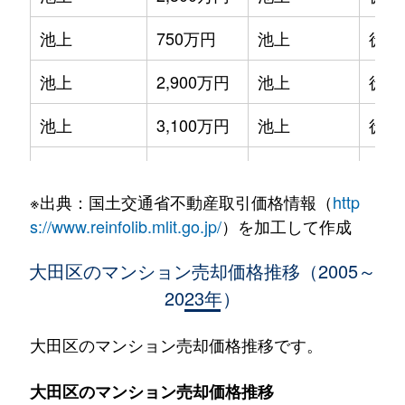
池上
750万円
池上
徒歩
池上
2,900万円
池上
徒歩
池上
3,100万円
池上
徒歩
池上
5,000万円
池上
徒歩
※出典：国土交通省不動産取引価格情報（
http
池上
1,900万円
池上
徒歩
s://www.reinfolib.mlit.go.jp/
）を加工して作成
池上
3,000万円
池上
徒歩
大田区のマンション売却価格推移（2005～
2023年）
池上
2,500万円
池上
徒歩
池上
1,300万円
池上
徒歩
大田区のマンション売却価格推移です。
池上
3,000万円
池上
徒歩
大田区のマンション売却価格推移