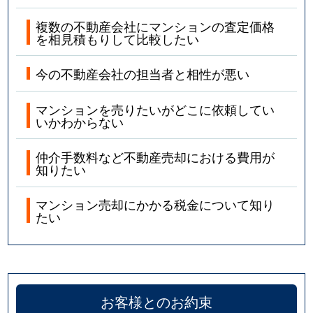
大森西
1,800万円
大森町
徒歩
複数の不動産会社にマンションの査定価格
を相見積もりして比較したい
大森西
2,500万円
蒲田
徒歩
今の不動産会社の担当者と相性が悪い
大森西
5,200万円
蒲田
徒歩
マンションを売りたいがどこに依頼してい
大森西
1,000万円
平和島
徒歩
いかわからない
大森西
2,900万円
平和島
徒歩
仲介手数料など不動産売却における費用が
知りたい
大森西
1,000万円
平和島
徒歩
マンション売却にかかる税金について知り
たい
大森西
1,200万円
平和島
徒歩
大森西
1,500万円
平和島
徒歩
大森西
2,700万円
平和島
徒歩
お客様とのお約束