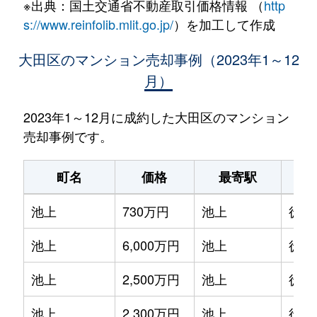
※出典：国土交通省不動産取引価格情報 （
http
s://www.reinfolib.mlit.go.jp/
）を加工して作成
大田区のマンション売却事例（2023年1～12
月）
2023年1～12月に成約した大田区のマンション
売却事例です。
町名
価格
最寄駅
駅
池上
730万円
池上
徒歩
池上
6,000万円
池上
徒歩
池上
2,500万円
池上
徒歩
池上
2,300万円
池上
徒歩