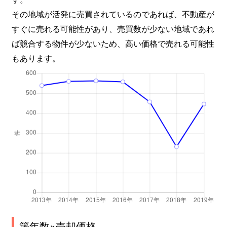
大森北
2,100万円
平和島
徒歩
その地域が活発に売買されているのであれば、不動産が
すぐに売れる可能性があり、売買数が少ない地域であれ
大森北
2,200万円
平和島
徒歩
ば競合する物件が少ないため、高い価格で売れる可能性
もあります。
大森北
1,500万円
平和島
徒歩
大森北
2,300万円
平和島
徒歩
大森北
3,000万円
平和島
徒歩
大森北
2,000万円
平和島
徒歩
大森北
2,200万円
平和島
徒歩
大森北
5,800万円
平和島
徒歩
大森北
4,300万円
平和島
徒歩
築年数×売却価格