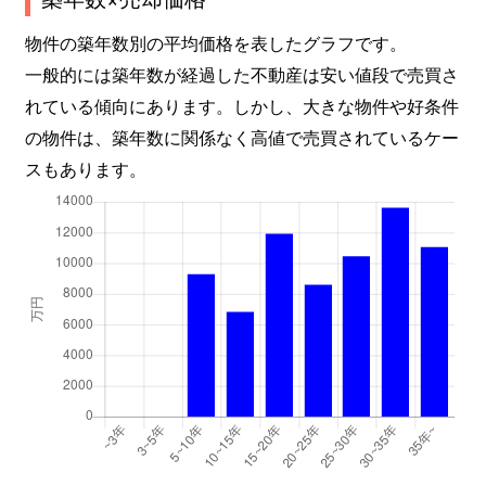
大森北
2,600万円
平和島
徒歩
物件の築年数別の平均価格を表したグラフです。
大森北
2,000万円
平和島
徒歩
一般的には築年数が経過した不動産は安い値段で売買さ
れている傾向にあります。しかし、大きな物件や好条件
大森北
950万円
平和島
徒歩
の物件は、築年数に関係なく高値で売買されているケー
大森北
2,100万円
平和島
徒歩
スもあります。
大森北
1,300万円
平和島
徒歩
大森北
3,100万円
平和島
徒歩
大森北
2,100万円
平和島
徒歩
大森北
2,300万円
平和島
徒歩
大森北
2,700万円
平和島
徒歩
大森北
4,000万円
平和島
徒歩