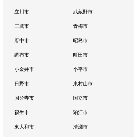
立川市
武蔵野市
鵜の木
7,600万円
久が原
徒歩
三鷹市
青梅市
大森北
5,200万円
大森(東京)
徒歩
府中市
昭島市
大森北
2,700万円
大森(東京)
徒歩
調布市
町田市
大森北
900万円
大森(東京)
徒歩
小金井市
小平市
大森北
1,200万円
大森(東京)
徒歩
日野市
東村山市
大森北
2,200万円
大森(東京)
徒歩
国分寺市
国立市
大森北
2,500万円
大森(東京)
徒歩
福生市
狛江市
大森北
6,500万円
大森(東京)
徒歩
東大和市
清瀬市
大森北
2,200万円
大森(東京)
徒歩