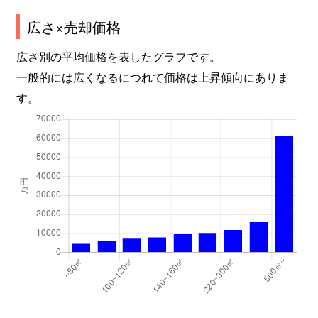
広さ×売却価格
大森北
2,400万円
平和島
徒歩
広さ別の平均価格を表したグラフです。
大森北
4,300万円
平和島
徒歩
一般的には広くなるにつれて価格は上昇傾向にありま
す。
大森北
4,800万円
平和島
徒歩
大森北
2,000万円
平和島
徒歩
大森北
2,000万円
平和島
徒歩
大森中
2,300万円
梅屋敷(東京)
徒歩
大森中
2,200万円
梅屋敷(東京)
徒歩
大森中
2,900万円
梅屋敷(東京)
徒歩
大森中
2,300万円
梅屋敷(東京)
徒歩