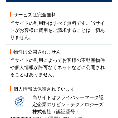
大森西
960万円
平和島
徒歩
サービスは完全無料
大森西
4,900万円
平和島
徒歩
当サイトの利用料はすべて無料です。当サイ
大森西
1,900万円
平和島
徒歩
トがお客様に費用をご請求することは一切あ
りません。
大森西
2,100万円
平和島
徒歩
物件は公開されません
大森西
900万円
平和島
徒歩
当サイトの利用によってお客様の不動産物件
大森東
1,900万円
梅屋敷(東京)
徒歩
や個人情報が許可なくネットなどに公開され
ることはありません。
大森東
2,300万円
梅屋敷(東京)
徒歩
個人情報は保護されています
大森東
2,200万円
梅屋敷(東京)
徒歩
当サイトはプライバシーマーク認
大森東
1,800万円
大森町
徒歩
定企業のリビン・テクノロジーズ
株式会社（認証番号：
大森東
2,300万円
大森町
徒歩