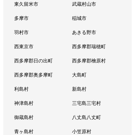
東久留米市
武蔵村山市
大森北
6,600万円
大森(東京)
徒歩
多摩市
稲城市
大森北
3,200万円
大森(東京)
徒歩
羽村市
あきる野市
大森北
5,000万円
大森(東京)
徒歩
西東京市
西多摩郡瑞穂町
大森北
1,300万円
大森(東京)
徒歩
西多摩郡日の出町
西多摩郡檜原村
大森北
980万円
大森(東京)
徒歩
西多摩郡奥多摩町
大島町
大森北
1,800万円
大森(東京)
徒歩
利島村
新島村
大森北
2,100万円
大森(東京)
徒歩
神津島村
三宅島三宅村
大森北
6,700万円
大森(東京)
徒歩
御蔵島村
八丈島八丈町
大森北
1,700万円
大森(東京)
徒歩
青ヶ島村
小笠原村