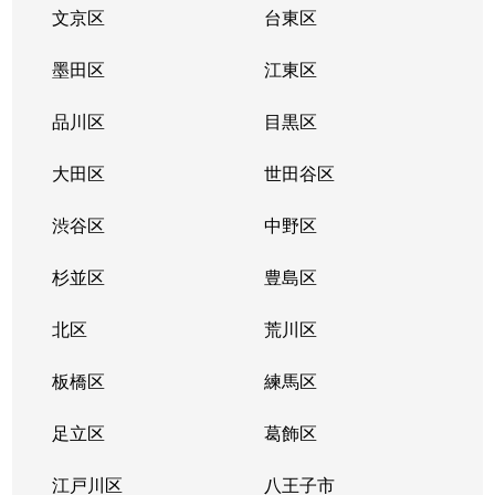
鵜の木
4,500万円
鵜の木
徒歩
文京区
台東区
鵜の木
3,000万円
鵜の木
徒歩
墨田区
江東区
鵜の木
4,000万円
鵜の木
徒歩
品川区
目黒区
鵜の木
2,100万円
鵜の木
徒歩
大田区
世田谷区
鵜の木
4,500万円
鵜の木
徒歩
渋谷区
中野区
鵜の木
5,200万円
鵜の木
徒歩
杉並区
豊島区
鵜の木
2,400万円
鵜の木
徒歩
北区
荒川区
鵜の木
板橋区
6,500万円
練馬区
鵜の木
徒歩
足立区
葛飾区
鵜の木
8,300万円
久が原
徒歩
江戸川区
八王子市
鵜の木
8,000万円
久が原
徒歩