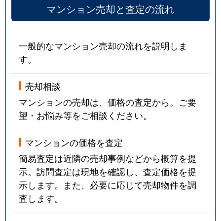
マンション売却と査定の流れ
大森西
2,000万円
大森(東京)
徒歩
大森西
2,400万円
大森町
徒歩
一般的なマンション売却の流れを説明しま
す。
大森西
1,800万円
大森町
徒歩
大森西
4,000万円
大森町
徒歩
売却相談
マンションの売却は、価格の査定から。ご要
大森西
960万円
大森町
徒歩
望・お悩み等をご相談ください。
大森西
5,200万円
大森町
徒歩
マンションの価格を査定
大森西
2,700万円
大森町
徒歩
簡易査定は近隣の売却事例などから概算を提
示。訪問査定は現地を確認し、査定価格を提
大森西
2,300万円
大森町
徒歩
示します。また、必要に応じて売却物件を調
査します。
大森西
2,800万円
大森町
徒歩