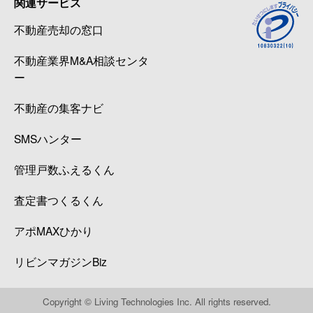
関連サービス
大森本町
2,500万円
大森海岸
徒歩
不動産売却の窓口
大森本町
3,300万円
大森海岸
徒歩
不動産業界M&A相談センタ
大森本町
4,400万円
平和島
徒歩
ー
大森本町
1,600万円
平和島
徒歩
不動産の集客ナビ
SMSハンター
大森本町
2,300万円
平和島
徒歩
管理戸数ふえるくん
大森本町
2,400万円
平和島
徒歩
査定書つくるくん
大森本町
3,700万円
平和島
徒歩
アポMAXひかり
大森本町
2,400万円
平和島
徒歩
リビンマガジンBiz
大森本町
1,700万円
平和島
徒歩
Copyright © Living Technologies Inc. All rights reserved.
大森本町
1,200万円
平和島
徒歩