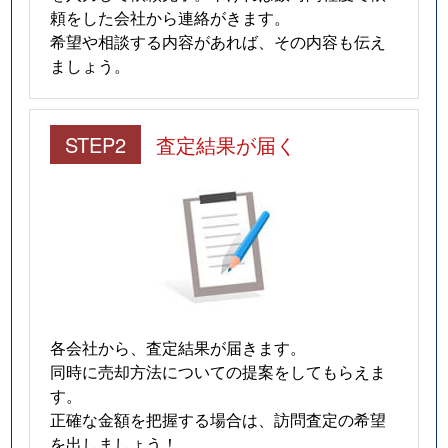
大森中
2,700万円
大森町
徒歩
頼をした会社から連絡がきます。
希望や相談する内容があれば、その内容も伝え
大森中
2,900万円
大森町
徒歩
ましょう。
大森中
2,600万円
大森町
徒歩
STEP2
査定結果が届く
大森中
3,000万円
大森町
徒歩
大森中
2,500万円
大森町
徒歩
大森中
4,500万円
大森町
徒歩
大森中
3,000万円
大森町
徒歩
大森西
2,300万円
梅屋敷(東京)
徒歩
各会社から、査定結果が届きます。
同時に売却方法についての提案をしてもらえま
大森西
5,300万円
梅屋敷(東京)
徒歩
す。
正確な金額を把握する場合は、訪問査定の希望
大森西
850万円
梅屋敷(東京)
徒歩
を出しましょう！