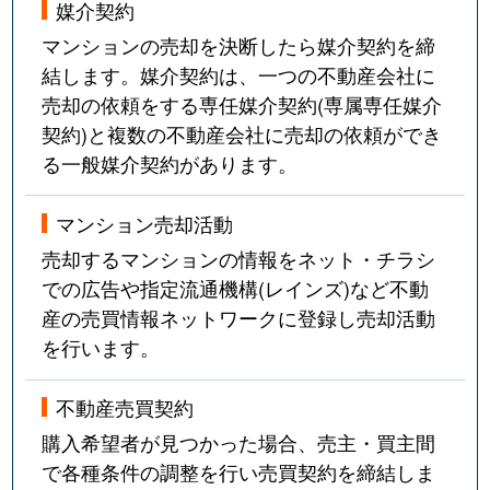
媒介契約
大森西
4,500万円
大森町
徒歩
マンションの売却を決断したら媒介契約を締
大森西
750万円
大森町
徒歩
結します。媒介契約は、一つの不動産会社に
売却の依頼をする専任媒介契約(専属専任媒介
大森西
2,900万円
大森町
徒歩
契約)と複数の不動産会社に売却の依頼ができ
る一般媒介契約があります。
大森西
2,400万円
大森町
徒歩
大森西
2,600万円
大森町
徒歩
マンション売却活動
売却するマンションの情報をネット・チラシ
大森西
2,400万円
大森町
徒歩
での広告や指定流通機構(レインズ)など不動
産の売買情報ネットワークに登録し売却活動
大森西
1,300万円
大森町
徒歩
を行います。
大森西
3,900万円
大森町
徒歩
不動産売買契約
大森西
3,700万円
大森町
徒歩
購入希望者が見つかった場合、売主・買主間
で各種条件の調整を行い売買契約を締結しま
大森西
5,900万円
大森町
徒歩