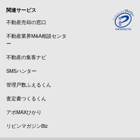
関連サービス
経堂
840万円
経堂
徒歩6
不動産売却の窓口
経堂
5,600万円
経堂
徒歩3
不動産業界M&A相談センタ
経堂
900万円
経堂
徒歩3
ー
経堂
6,500万円
経堂
徒歩1
不動産の集客ナビ
SMSハンター
経堂
8,200万円
経堂
徒歩1
管理戸数ふえるくん
経堂
5,200万円
経堂
徒歩1
査定書つくるくん
経堂
890万円
経堂
徒歩6
アポMAXひかり
経堂
1,200万円
経堂
徒歩4
リビンマガジンBiz
経堂
4,600万円
経堂
徒歩4