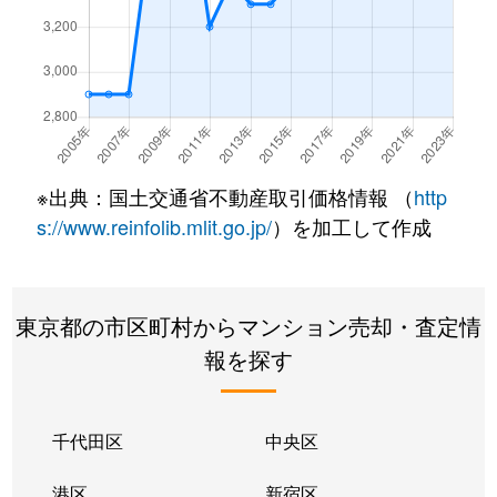
大原
2,100万円
代田橋
徒歩5
大原
3,300万円
代田橋
徒歩4
大原
2,200万円
代田橋
徒歩5
岡本
7,600万円
二子玉川
徒歩2
※出典：国土交通省不動産取引価格情報 （
http
岡本
6,300万円
二子玉川
徒歩2
s://www.reinfolib.mlit.go.jp/
）を加工して作成
岡本
16,000万円
二子玉川
徒歩2
東京都の市区町村からマンション売却・査定情
岡本
3,600万円
用賀
徒歩2
報を探す
奥沢
4,200万円
奥沢
徒歩4
奥沢
2,200万円
奥沢
徒歩9
千代田区
中央区
奥沢
7,900万円
九品仏
徒歩5
港区
新宿区