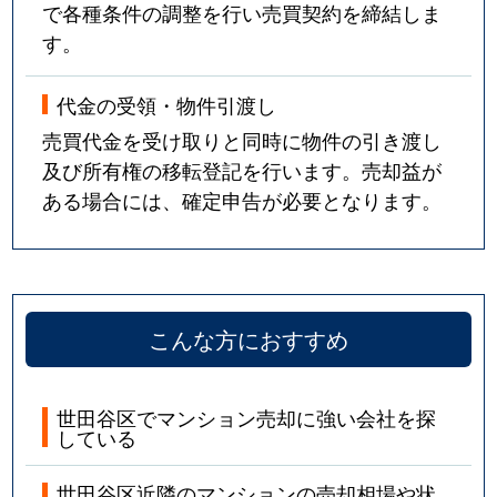
で各種条件の調整を行い売買契約を締結しま
北沢
3,400万円
笹塚
徒歩6
す。
北沢
3,500万円
笹塚
徒歩6
代金の受領・物件引渡し
北沢
3,200万円
笹塚
徒歩6
売買代金を受け取りと同時に物件の引き渡し
及び所有権の移転登記を行います。売却益が
北沢
7,300万円
下北沢
徒歩5
ある場合には、確定申告が必要となります。
北沢
13,000万円
下北沢
徒歩1
北沢
6,500万円
下北沢
徒歩2
こんな方におすすめ
北沢
7,000万円
東北沢
徒歩2
北沢
10,000万円
東北沢
徒歩3
世田谷区でマンション売却に強い会社を探
している
北沢
1,400万円
東北沢
徒歩6
世田谷区近隣のマンションの売却相場や状