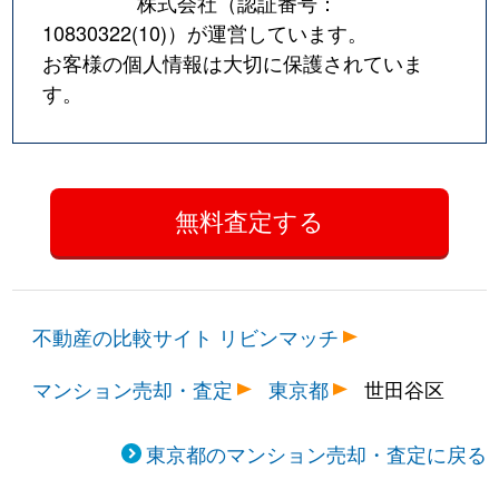
株式会社（認証番号：
砧
6,300万円
祖師ケ谷大蔵
徒歩1
10830322(10)
）が運営しています。
お客様の個人情報は大切に保護されていま
砧
2,000万円
祖師ケ谷大蔵
徒歩8
す。
砧
5,100万円
祖師ケ谷大蔵
徒歩9
砧
7,000万円
祖師ケ谷大蔵
徒歩8
砧
7,200万円
祖師ケ谷大蔵
徒歩1
砧
8,800万円
祖師ケ谷大蔵
徒歩1
不動産の比較サイト リビンマッチ
砧
2,100万円
千歳船橋
徒歩9
マンション売却・査定
東京都
世田谷区
砧
2,700万円
千歳船橋
徒歩8
給田
7,000万円
仙川
徒歩1
東京都のマンション売却・査定に戻る