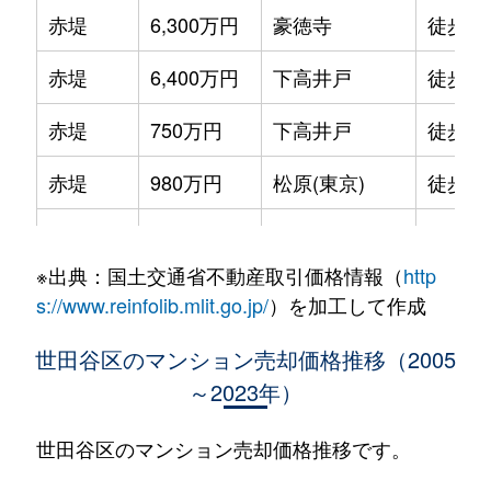
赤堤
6,300万円
豪徳寺
徒歩7
赤堤
6,400万円
下高井戸
徒歩5
赤堤
750万円
下高井戸
徒歩5
赤堤
980万円
松原(東京)
徒歩5
赤堤
5,600万円
松原(東京)
徒歩4
※出典：国土交通省不動産取引価格情報（
http
赤堤
2,300万円
松原(東京)
徒歩2
s://www.reinfolib.mlit.go.jp/
）を加工して作成
池尻
2,300万円
池尻大橋
徒歩4
世田谷区のマンション売却価格推移（2005
～2023年）
池尻
5,800万円
池尻大橋
徒歩0
池尻
6,100万円
池尻大橋
徒歩5
世田谷区のマンション売却価格推移です。