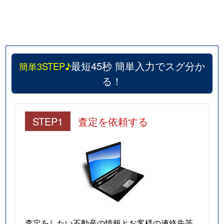
上北沢
2,600万円
八幡山
徒歩9
上北沢
6,300万円
八幡山
徒歩9
上北沢
880万円
八幡山
徒歩4
最短45秒 簡単入力でスグ分か
簡単3STEP♪
上北沢
2,500万円
八幡山
徒歩9
る！
上北沢
2,500万円
八幡山
徒歩9
STEP1
査定を依頼する
上北沢
2,100万円
八幡山
徒歩9
上北沢
2,200万円
八幡山
徒歩4
上祖師谷
6,100万円
仙川
徒歩1
上祖師谷
1,500万円
仙川
徒歩1
上祖師谷
4,500万円
仙川
徒歩9
査定をしたい不動産の情報とお客様の連絡先等