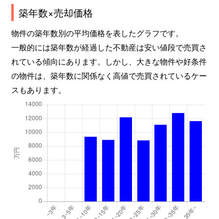
築年数×売却価格
上馬
2,400万円
三軒茶屋
徒歩8
物件の築年数別の平均価格を表したグラフです。
上馬
2,400万円
三軒茶屋
徒歩8
一般的には築年数が経過した不動産は安い値段で売買さ
れている傾向にあります。しかし、大きな物件や好条件
上馬
2,900万円
松陰神社前
徒歩5
の物件は、築年数に関係なく高値で売買されているケー
上馬
2,500万円
松陰神社前
徒歩5
スもあります。
上馬
2,500万円
松陰神社前
徒歩5
上北沢
1,100万円
上北沢
徒歩4
上北沢
5,500万円
上北沢
徒歩4
上北沢
900万円
上北沢
徒歩7
上北沢
1,900万円
上北沢
徒歩4