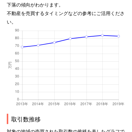
下落の傾向がわかります。
上馬
6,300万円
駒沢大学
徒歩2
不動産を売買するタイミングなどの参考にご活用くださ
上馬
2,100万円
駒沢大学
徒歩6
い。
上馬
3,100万円
駒沢大学
徒歩4
上馬
2,500万円
駒沢大学
徒歩2
上馬
4,500万円
駒沢大学
徒歩8
上馬
4,300万円
駒沢大学
徒歩8
上馬
5,500万円
三軒茶屋
徒歩8
上馬
3,800万円
三軒茶屋
徒歩9
取引数推移
上馬
3,400万円
三軒茶屋
徒歩1
対象の地域の売買された取引数の推移を表したグラフで