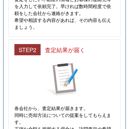
を入力して依頼完了。早ければ数時間程度で依
上祖師谷
4,700万円
仙川
徒歩1
頼をした会社から連絡がきます。
希望や相談する内容があれば、その内容も伝え
上祖師谷
1,400万円
千歳烏山
徒歩4
ましょう。
上祖師谷
6,200万円
千歳烏山
徒歩1
STEP2
査定結果が届く
上祖師谷
1,400万円
千歳烏山
徒歩4
上祖師谷
1,200万円
千歳烏山
徒歩8
上祖師谷
1,700万円
千歳烏山
徒歩4
上祖師谷
6,100万円
千歳烏山
徒歩1
上野毛
2,800万円
上野毛
徒歩6
各会社から、査定結果が届きます。
同時に売却方法についての提案をしてもらえま
上野毛
2,800万円
上野毛
徒歩4
す。
正確な金額を把握する場合は、訪問査定の希望