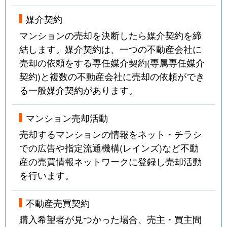
媒介契約
上用賀
3,600万円
千歳船橋
徒歩1
マンションの売却を決断したら媒介契約を締
上用賀
6,400万円
千歳船橋
徒歩1
結します。媒介契約は、一つの不動産会社に
売却の依頼をする専任媒介契約(専属専任媒介
上用賀
10,000万円
用賀
徒歩1
契約)と複数の不動産会社に売却の依頼ができ
る一般媒介契約があります。
上用賀
5,400万円
用賀
徒歩1
北烏山
5,800万円
久我山
徒歩1
マンション売却活動
売却するマンションの情報をネット・チラシ
北烏山
5,900万円
久我山
徒歩1
での広告や指定流通機構(レインズ)など不動
産の売買情報ネットワークに登録し売却活動
北烏山
5,800万円
久我山
徒歩1
を行います。
北烏山
4,900万円
千歳烏山
徒歩1
不動産売買契約
北烏山
4,000万円
千歳烏山
徒歩2
購入希望者が見つかった場合、売主・買主間