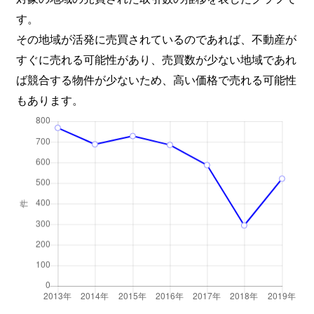
上馬
8,900万円
三軒茶屋
徒歩9
す。
上馬
2,500万円
三軒茶屋
徒歩8
その地域が活発に売買されているのであれば、不動産が
すぐに売れる可能性があり、売買数が少ない地域であれ
上馬
1,700万円
三軒茶屋
徒歩8
ば競合する物件が少ないため、高い価格で売れる可能性
もあります。
上馬
1,500万円
三軒茶屋
徒歩1
上馬
2,200万円
三軒茶屋
徒歩8
上馬
2,500万円
三軒茶屋
徒歩9
上馬
4,000万円
三軒茶屋
徒歩1
上馬
2,000万円
三軒茶屋
徒歩8
上馬
7,800万円
三軒茶屋
徒歩9
上馬
5,200万円
三軒茶屋
徒歩8