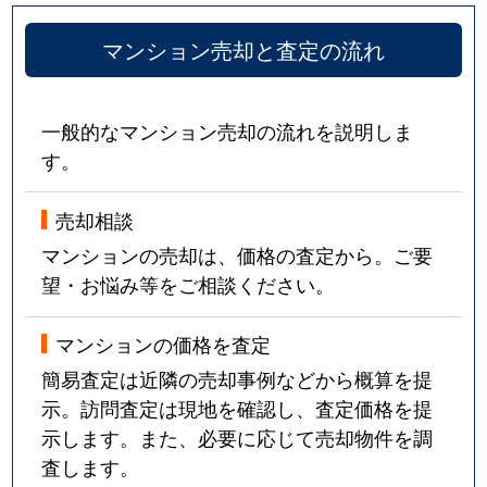
上野毛
4,800万円
上野毛
徒歩7
マンション売却と査定の流れ
上野毛
2,600万円
上野毛
徒歩4
上野毛
2,200万円
上野毛
徒歩4
一般的なマンション売却の流れを説明しま
す。
上野毛
2,300万円
上野毛
徒歩8
上野毛
2,700万円
上野毛
徒歩6
売却相談
マンションの売却は、価格の査定から。ご要
上野毛
7,000万円
上野毛
徒歩5
望・お悩み等をご相談ください。
上野毛
6,000万円
上野毛
徒歩1
マンションの価格を査定
上野毛
4,900万円
上野毛
徒歩5
簡易査定は近隣の売却事例などから概算を提
示。訪問査定は現地を確認し、査定価格を提
上野毛
2,100万円
上野毛
徒歩1
示します。また、必要に応じて売却物件を調
査します。
上野毛
5,500万円
用賀
徒歩1