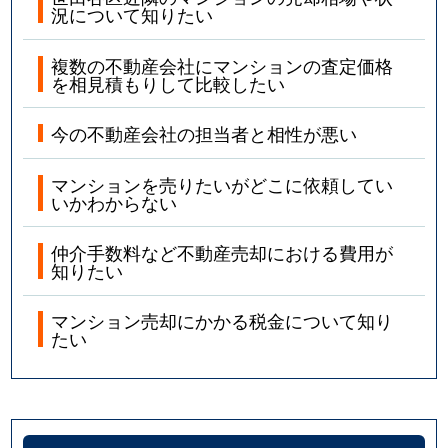
北沢
7,900万円
東北沢
徒歩2
況について知りたい
北沢
5,000万円
東北沢
徒歩2
複数の不動産会社にマンションの査定価格
を相見積もりして比較したい
喜多見
600万円
喜多見
徒歩2
今の不動産会社の担当者と相性が悪い
喜多見
1,000万円
喜多見
徒歩5
マンションを売りたいがどこに依頼してい
喜多見
6,800万円
喜多見
徒歩3
いかわからない
喜多見
4,300万円
喜多見
徒歩4
仲介手数料など不動産売却における費用が
知りたい
喜多見
6,500万円
喜多見
徒歩3
マンション売却にかかる税金について知り
たい
喜多見
4,000万円
成城学園前
徒歩1
砧
950万円
成城学園前
徒歩1
砧
6,300万円
成城学園前
徒歩1