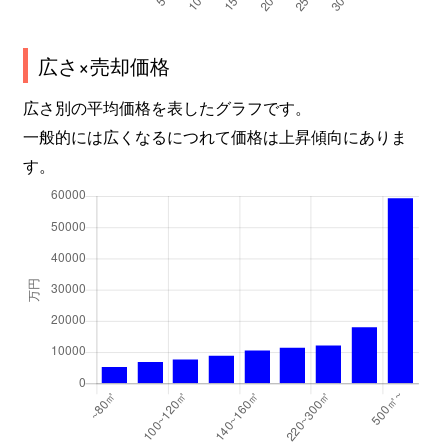
上北沢
7,500万円
上北沢
徒歩1
広さ×売却価格
上北沢
7,500万円
上北沢
徒歩1
広さ別の平均価格を表したグラフです。
上北沢
7,400万円
上北沢
徒歩5
一般的には広くなるにつれて価格は上昇傾向にありま
す。
上北沢
2,700万円
上北沢
徒歩6
上北沢
4,800万円
桜上水
徒歩1
上北沢
4,700万円
桜上水
徒歩1
上北沢
5,700万円
桜上水
徒歩1
上北沢
1,200万円
八幡山
徒歩3
上北沢
2,100万円
八幡山
徒歩4