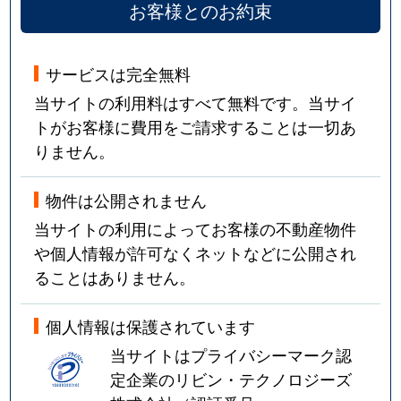
お客様とのお約束
砧
650万円
成城学園前
徒歩1
サービスは完全無料
砧
6,700万円
成城学園前
徒歩1
当サイトの利用料はすべて無料です。当サイ
砧
6,300万円
祖師ケ谷大蔵
徒歩1
トがお客様に費用をご請求することは一切あ
りません。
砧
2,900万円
祖師ケ谷大蔵
徒歩2
物件は公開されません
砧
2,500万円
祖師ケ谷大蔵
徒歩8
当サイトの利用によってお客様の不動産物件
砧
11,000万円
祖師ケ谷大蔵
徒歩1
や個人情報が許可なくネットなどに公開され
ることはありません。
砧
5,600万円
祖師ケ谷大蔵
徒歩1
個人情報は保護されています
砧
10,000万円
祖師ケ谷大蔵
徒歩1
当サイトはプライバシーマーク認
砧
8,800万円
祖師ケ谷大蔵
徒歩8
定企業のリビン・テクノロジーズ