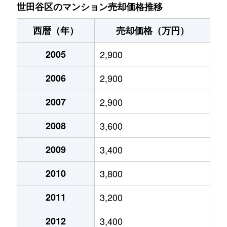
池尻
5,700万円
池尻大橋
徒歩1
世田谷区のマンション売却価格推移
池尻
8,500万円
池尻大橋
徒歩8
西暦（年）
売却価格（万円）
池尻
6,300万円
池尻大橋
徒歩5
2005
2,900
池尻
5,500万円
池尻大橋
徒歩1
2006
2,900
池尻
6,200万円
池尻大橋
徒歩3
2007
2,900
池尻
1,300万円
池尻大橋
徒歩8
2008
3,600
池尻
5,400万円
池尻大橋
徒歩5
2009
3,400
2010
3,800
池尻
5,200万円
池ノ上
徒歩1
2011
3,200
池尻
2,800万円
池ノ上
徒歩9
2012
3,400
池尻
10,000万円
駒場東大前
徒歩8