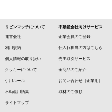
給田
4,900万円
仙川
徒歩1
給田
6,900万円
仙川
徒歩9
給田
2,100万円
千歳烏山
徒歩1
リビンマッチについて
不動産会社向けサービス
運営会社
企業会員のご登録
給田
2,200万円
千歳烏山
徒歩1
利用規約
仕入れ担当の方はこちら
給田
3,400万円
千歳烏山
徒歩1
個人情報の取り扱い
売主取次サービス
給田
1,700万円
千歳烏山
徒歩1
クッキーについて
全商品のご紹介
給田
4,100万円
千歳烏山
徒歩1
引用ルール
お問い合わせ（企業用）
給田
1,800万円
千歳烏山
徒歩1
不動産用語集
取材のご依頼
経堂
2,200万円
経堂
徒歩1
サイトマップ
経堂
3,800万円
経堂
徒歩7