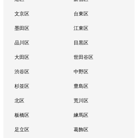
奥沢
3,100万円
九品仏
徒歩4
文京区
台東区
奥沢
6,000万円
自由が丘(東京)
徒歩4
墨田区
江東区
奥沢
3,800万円
自由が丘(東京)
徒歩3
品川区
目黒区
奥沢
3,900万円
自由が丘(東京)
徒歩3
大田区
世田谷区
奥沢
6,900万円
緑が丘(東京)
徒歩9
渋谷区
中野区
尾山台
1,100万円
尾山台
徒歩3
杉並区
豊島区
粕谷
6,400万円
千歳烏山
徒歩1
北区
荒川区
粕谷
板橋区
6,700万円
練馬区
千歳烏山
徒歩1
足立区
葛飾区
粕谷
890万円
千歳烏山
徒歩6