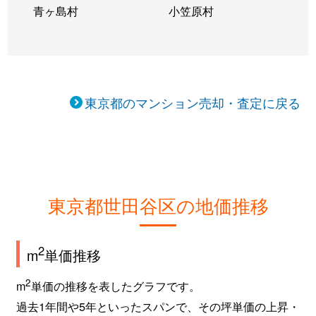
青ヶ島村
小笠原村
上馬
5,300万円
駒沢大学
徒歩2
上馬
4,100万円
駒沢大学
徒歩1
上馬
2,000万円
駒沢大学
徒歩1
東京都のマンション売却・査定に戻る
上馬
4,400万円
駒沢大学
徒歩1
上馬
1,300万円
駒沢大学
徒歩9
上馬
6,000万円
駒沢大学
徒歩2
東京都世田谷区の地価推移
上馬
3,300万円
駒沢大学
徒歩4
2
m
単価推移
上馬
2,100万円
駒沢大学
徒歩2
2
m
単価の推移を表したグラフです。
上馬
2,200万円
駒沢大学
徒歩6
過去1年間や5年といったスパンで、その坪単価の上昇・