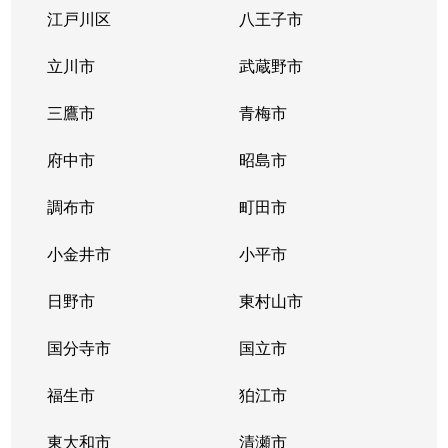
江戸川区
八王子市
粕谷
2,400万円
八幡山
徒歩1
立川市
武蔵野市
粕谷
11,000万円
芦花公園
徒歩6
三鷹市
青梅市
粕谷
7,800万円
芦花公園
徒歩6
府中市
昭島市
粕谷
8,000万円
芦花公園
徒歩6
調布市
町田市
粕谷
8,200万円
芦花公園
徒歩6
小金井市
小平市
鎌田
2,900万円
二子玉川
徒歩2
日野市
東村山市
鎌田
4,500万円
二子玉川
徒歩2
国分寺市
国立市
鎌田
3,800万円
二子玉川
徒歩2
福生市
狛江市
上馬
5,500万円
駒沢大学
徒歩7
東大和市
清瀬市