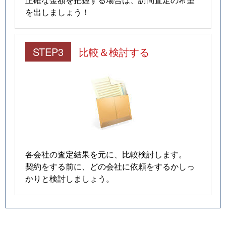
上野毛
1,500万円
上野毛
徒歩2
を出しましょう！
上野毛
2,700万円
上野毛
徒歩4
STEP3
比較＆検討する
上野毛
9,400万円
上野毛
徒歩5
上野毛
5,200万円
上野毛
徒歩6
上野毛
6,900万円
上野毛
徒歩1
上野毛
2,200万円
上野毛
徒歩8
各会社の査定結果を元に、比較検討します。
上野毛
6,500万円
上野毛
徒歩6
契約をする前に、どの会社に依頼をするかしっ
かりと検討しましょう。
上野毛
5,600万円
上野毛
徒歩1
上野毛
2,400万円
上野毛
徒歩8