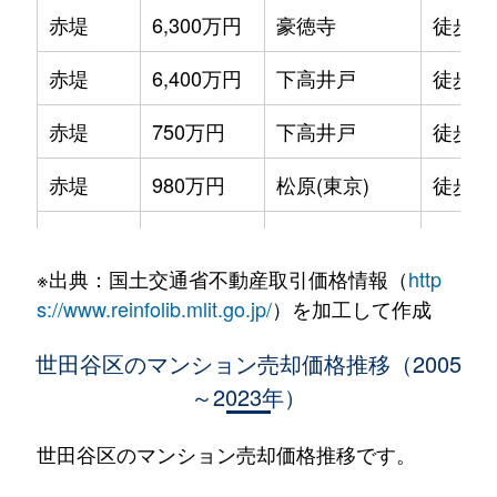
赤堤
6,300万円
豪徳寺
徒歩7
赤堤
6,400万円
下高井戸
徒歩5
赤堤
750万円
下高井戸
徒歩5
赤堤
980万円
松原(東京)
徒歩5
赤堤
5,600万円
松原(東京)
徒歩4
※出典：国土交通省不動産取引価格情報（
http
赤堤
2,300万円
松原(東京)
徒歩2
s://www.reinfolib.mlit.go.jp/
）を加工して作成
池尻
2,300万円
池尻大橋
徒歩4
世田谷区のマンション売却価格推移（2005
～2023年）
池尻
5,800万円
池尻大橋
徒歩0
池尻
6,100万円
池尻大橋
徒歩5
世田谷区のマンション売却価格推移です。