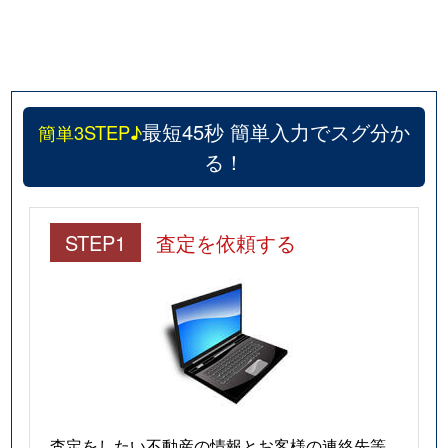
上北沢
2,600万円
八幡山
徒歩9
上北沢
6,300万円
八幡山
徒歩9
上北沢
880万円
八幡山
徒歩4
最短45秒 簡単入力でスグ分か
簡単3STEP♪
上北沢
2,500万円
八幡山
徒歩9
る！
上北沢
2,500万円
八幡山
徒歩9
STEP1
査定を依頼する
上北沢
2,100万円
八幡山
徒歩9
上北沢
2,200万円
八幡山
徒歩4
上祖師谷
6,100万円
仙川
徒歩1
上祖師谷
1,500万円
仙川
徒歩1
上祖師谷
4,500万円
仙川
徒歩9
査定をしたい不動産の情報とお客様の連絡先等