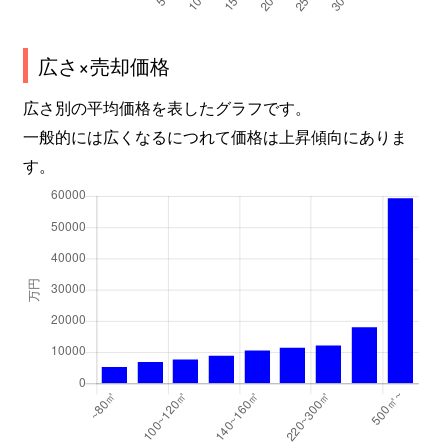
上北沢
7,500万円
上北沢
徒歩1
広さ×売却価格
上北沢
7,500万円
上北沢
徒歩1
広さ別の平均価格を表したグラフです。
上北沢
7,400万円
上北沢
徒歩5
一般的には広くなるにつれて価格は上昇傾向にありま
す。
上北沢
2,700万円
上北沢
徒歩6
上北沢
4,800万円
桜上水
徒歩1
上北沢
4,700万円
桜上水
徒歩1
上北沢
5,700万円
桜上水
徒歩1
上北沢
1,200万円
八幡山
徒歩3
上北沢
2,100万円
八幡山
徒歩4