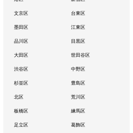
奥沢
3,100万円
九品仏
徒歩4
文京区
台東区
奥沢
6,000万円
自由が丘(東京)
徒歩4
墨田区
江東区
奥沢
3,800万円
自由が丘(東京)
徒歩3
品川区
目黒区
奥沢
3,900万円
自由が丘(東京)
徒歩3
大田区
世田谷区
奥沢
6,900万円
緑が丘(東京)
徒歩9
渋谷区
中野区
尾山台
1,100万円
尾山台
徒歩3
杉並区
豊島区
粕谷
6,400万円
千歳烏山
徒歩1
北区
荒川区
粕谷
板橋区
6,700万円
練馬区
千歳烏山
徒歩1
足立区
葛飾区
粕谷
890万円
千歳烏山
徒歩6