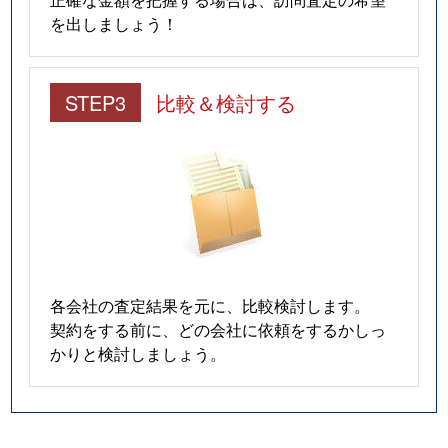
上野毛
1,500万円
上野毛
徒歩2
を出しましょう！
上野毛
2,700万円
上野毛
徒歩4
STEP3
比較＆検討する
上野毛
9,400万円
上野毛
徒歩5
上野毛
5,200万円
上野毛
徒歩6
上野毛
6,900万円
上野毛
徒歩1
上野毛
2,200万円
上野毛
徒歩8
各会社の査定結果を元に、比較検討します。
上野毛
6,500万円
上野毛
徒歩6
契約をする前に、どの会社に依頼をするかしっ
かりと検討しましょう。
上野毛
5,600万円
上野毛
徒歩1
上野毛
2,400万円
上野毛
徒歩8