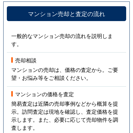
上野毛
4,800万円
上野毛
徒歩7
マンション売却と査定の流れ
上野毛
2,600万円
上野毛
徒歩4
上野毛
2,200万円
上野毛
徒歩4
一般的なマンション売却の流れを説明しま
す。
上野毛
2,300万円
上野毛
徒歩8
上野毛
2,700万円
上野毛
徒歩6
売却相談
マンションの売却は、価格の査定から。ご要
上野毛
7,000万円
上野毛
徒歩5
望・お悩み等をご相談ください。
上野毛
6,000万円
上野毛
徒歩1
マンションの価格を査定
上野毛
4,900万円
上野毛
徒歩5
簡易査定は近隣の売却事例などから概算を提
示。訪問査定は現地を確認し、査定価格を提
上野毛
2,100万円
上野毛
徒歩1
示します。また、必要に応じて売却物件を調
査します。
上野毛
5,500万円
用賀
徒歩1