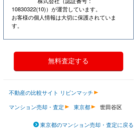
株式会社（認証番号：
砧
6,300万円
祖師ケ谷大蔵
徒歩1
10830322(10)
）が運営しています。
お客様の個人情報は大切に保護されていま
砧
2,000万円
祖師ケ谷大蔵
徒歩8
す。
砧
5,100万円
祖師ケ谷大蔵
徒歩9
砧
7,000万円
祖師ケ谷大蔵
徒歩8
砧
7,200万円
祖師ケ谷大蔵
徒歩1
砧
8,800万円
祖師ケ谷大蔵
徒歩1
不動産の比較サイト リビンマッチ
砧
2,100万円
千歳船橋
徒歩9
マンション売却・査定
東京都
世田谷区
砧
2,700万円
千歳船橋
徒歩8
給田
7,000万円
仙川
徒歩1
東京都のマンション売却・査定に戻る