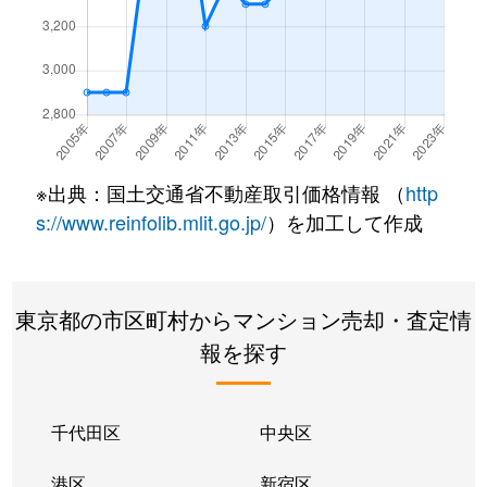
大原
2,100万円
代田橋
徒歩5
大原
3,300万円
代田橋
徒歩4
大原
2,200万円
代田橋
徒歩5
岡本
7,600万円
二子玉川
徒歩2
※出典：国土交通省不動産取引価格情報 （
http
岡本
6,300万円
二子玉川
徒歩2
s://www.reinfolib.mlit.go.jp/
）を加工して作成
岡本
16,000万円
二子玉川
徒歩2
東京都の市区町村からマンション売却・査定情
岡本
3,600万円
用賀
徒歩2
報を探す
奥沢
4,200万円
奥沢
徒歩4
奥沢
2,200万円
奥沢
徒歩9
千代田区
中央区
奥沢
7,900万円
九品仏
徒歩5
港区
新宿区