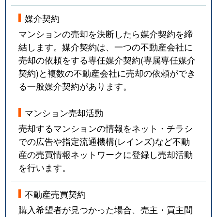
媒介契約
上用賀
3,600万円
千歳船橋
徒歩1
マンションの売却を決断したら媒介契約を締
上用賀
6,400万円
千歳船橋
徒歩1
結します。媒介契約は、一つの不動産会社に
売却の依頼をする専任媒介契約(専属専任媒介
上用賀
10,000万円
用賀
徒歩1
契約)と複数の不動産会社に売却の依頼ができ
る一般媒介契約があります。
上用賀
5,400万円
用賀
徒歩1
北烏山
5,800万円
久我山
徒歩1
マンション売却活動
売却するマンションの情報をネット・チラシ
北烏山
5,900万円
久我山
徒歩1
での広告や指定流通機構(レインズ)など不動
産の売買情報ネットワークに登録し売却活動
北烏山
5,800万円
久我山
徒歩1
を行います。
北烏山
4,900万円
千歳烏山
徒歩1
不動産売買契約
北烏山
4,000万円
千歳烏山
徒歩2
購入希望者が見つかった場合、売主・買主間