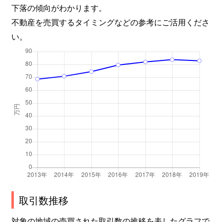
下落の傾向がわかります。
上馬
6,300万円
駒沢大学
徒歩2
不動産を売買するタイミングなどの参考にご活用くださ
上馬
2,100万円
駒沢大学
徒歩6
い。
上馬
3,100万円
駒沢大学
徒歩4
上馬
2,500万円
駒沢大学
徒歩2
上馬
4,500万円
駒沢大学
徒歩8
上馬
4,300万円
駒沢大学
徒歩8
上馬
5,500万円
三軒茶屋
徒歩8
上馬
3,800万円
三軒茶屋
徒歩9
取引数推移
上馬
3,400万円
三軒茶屋
徒歩1
対象の地域の売買された取引数の推移を表したグラフで