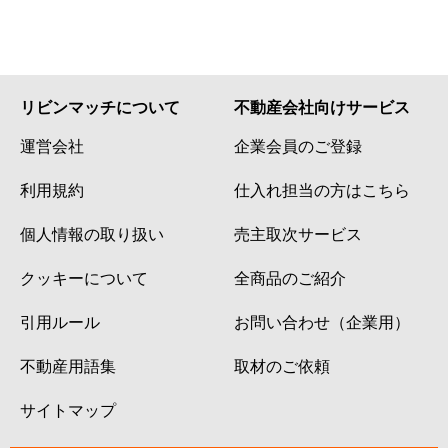
給田
4,900万円
仙川
徒歩1
給田
6,900万円
仙川
徒歩9
給田
2,100万円
千歳烏山
徒歩1
リビンマッチについて
不動産会社向けサービス
運営会社
企業会員のご登録
給田
2,200万円
千歳烏山
徒歩1
利用規約
仕入れ担当の方はこちら
給田
3,400万円
千歳烏山
徒歩1
個人情報の取り扱い
売主取次サービス
給田
1,700万円
千歳烏山
徒歩1
クッキーについて
全商品のご紹介
給田
4,100万円
千歳烏山
徒歩1
引用ルール
お問い合わせ（企業用）
給田
1,800万円
千歳烏山
徒歩1
不動産用語集
取材のご依頼
経堂
2,200万円
経堂
徒歩1
サイトマップ
経堂
3,800万円
経堂
徒歩7