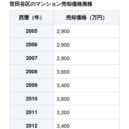
池尻
5,700万円
池尻大橋
徒歩1
世田谷区のマンション売却価格推移
池尻
8,500万円
池尻大橋
徒歩8
西暦（年）
売却価格（万円）
池尻
6,300万円
池尻大橋
徒歩5
2005
2,900
池尻
5,500万円
池尻大橋
徒歩1
2006
2,900
池尻
6,200万円
池尻大橋
徒歩3
2007
2,900
池尻
1,300万円
池尻大橋
徒歩8
2008
3,600
池尻
5,400万円
池尻大橋
徒歩5
2009
3,400
2010
3,800
池尻
5,200万円
池ノ上
徒歩1
2011
3,200
池尻
2,800万円
池ノ上
徒歩9
2012
3,400
池尻
10,000万円
駒場東大前
徒歩8