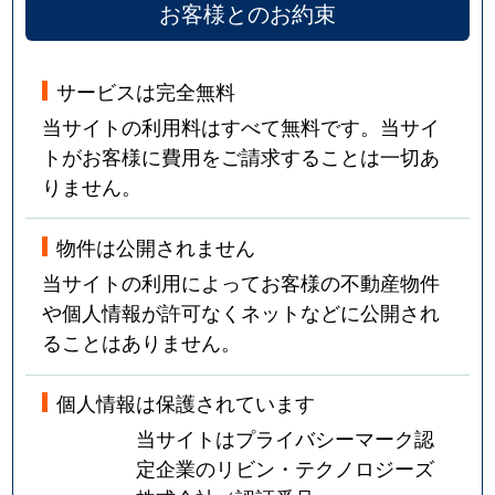
お客様とのお約束
砧
650万円
成城学園前
徒歩1
サービスは完全無料
砧
6,700万円
成城学園前
徒歩1
当サイトの利用料はすべて無料です。当サイ
砧
6,300万円
祖師ケ谷大蔵
徒歩1
トがお客様に費用をご請求することは一切あ
りません。
砧
2,900万円
祖師ケ谷大蔵
徒歩2
物件は公開されません
砧
2,500万円
祖師ケ谷大蔵
徒歩8
当サイトの利用によってお客様の不動産物件
砧
11,000万円
祖師ケ谷大蔵
徒歩1
や個人情報が許可なくネットなどに公開され
ることはありません。
砧
5,600万円
祖師ケ谷大蔵
徒歩1
個人情報は保護されています
砧
10,000万円
祖師ケ谷大蔵
徒歩1
当サイトはプライバシーマーク認
砧
8,800万円
祖師ケ谷大蔵
徒歩8
定企業のリビン・テクノロジーズ