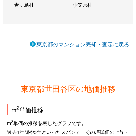
青ヶ島村
小笠原村
上馬
5,300万円
駒沢大学
徒歩2
上馬
4,100万円
駒沢大学
徒歩1
上馬
2,000万円
駒沢大学
徒歩1
東京都のマンション売却・査定に戻る
上馬
4,400万円
駒沢大学
徒歩1
上馬
1,300万円
駒沢大学
徒歩9
上馬
6,000万円
駒沢大学
徒歩2
東京都世田谷区の地価推移
上馬
3,300万円
駒沢大学
徒歩4
2
m
単価推移
上馬
2,100万円
駒沢大学
徒歩2
2
m
単価の推移を表したグラフです。
上馬
2,200万円
駒沢大学
徒歩6
過去1年間や5年といったスパンで、その坪単価の上昇・