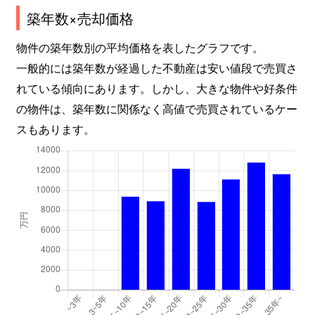
築年数×売却価格
上馬
2,400万円
三軒茶屋
徒歩8
物件の築年数別の平均価格を表したグラフです。
上馬
2,400万円
三軒茶屋
徒歩8
一般的には築年数が経過した不動産は安い値段で売買さ
れている傾向にあります。しかし、大きな物件や好条件
上馬
2,900万円
松陰神社前
徒歩5
の物件は、築年数に関係なく高値で売買されているケー
上馬
2,500万円
松陰神社前
徒歩5
スもあります。
上馬
2,500万円
松陰神社前
徒歩5
上北沢
1,100万円
上北沢
徒歩4
上北沢
5,500万円
上北沢
徒歩4
上北沢
900万円
上北沢
徒歩7
上北沢
1,900万円
上北沢
徒歩4