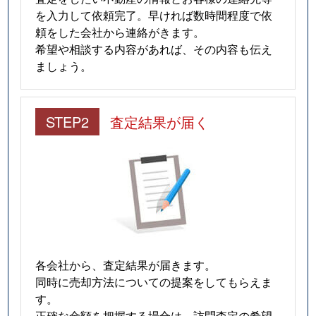
を入力して依頼完了。早ければ数時間程度で依
上祖師谷
4,700万円
仙川
徒歩1
頼をした会社から連絡がきます。
希望や相談する内容があれば、その内容も伝え
上祖師谷
1,400万円
千歳烏山
徒歩4
ましょう。
上祖師谷
6,200万円
千歳烏山
徒歩1
STEP2
査定結果が届く
上祖師谷
1,400万円
千歳烏山
徒歩4
上祖師谷
1,200万円
千歳烏山
徒歩8
上祖師谷
1,700万円
千歳烏山
徒歩4
上祖師谷
6,100万円
千歳烏山
徒歩1
上野毛
2,800万円
上野毛
徒歩6
各会社から、査定結果が届きます。
同時に売却方法についての提案をしてもらえま
上野毛
2,800万円
上野毛
徒歩4
す。
正確な金額を把握する場合は、訪問査定の希望