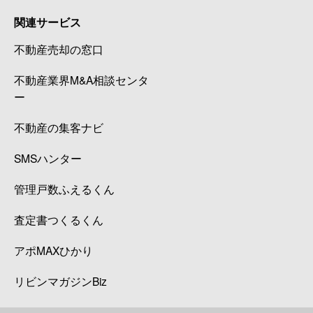
関連サービス
経堂
840万円
経堂
徒歩6
不動産売却の窓口
経堂
5,600万円
経堂
徒歩3
不動産業界M&A相談センタ
経堂
900万円
経堂
徒歩3
ー
経堂
6,500万円
経堂
徒歩1
不動産の集客ナビ
SMSハンター
経堂
8,200万円
経堂
徒歩1
管理戸数ふえるくん
経堂
5,200万円
経堂
徒歩1
査定書つくるくん
経堂
890万円
経堂
徒歩6
アポMAXひかり
経堂
1,200万円
経堂
徒歩4
リビンマガジンBiz
経堂
4,600万円
経堂
徒歩4