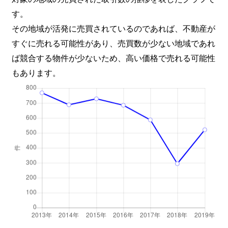
上馬
8,900万円
三軒茶屋
徒歩9
す。
上馬
2,500万円
三軒茶屋
徒歩8
その地域が活発に売買されているのであれば、不動産が
すぐに売れる可能性があり、売買数が少ない地域であれ
上馬
1,700万円
三軒茶屋
徒歩8
ば競合する物件が少ないため、高い価格で売れる可能性
もあります。
上馬
1,500万円
三軒茶屋
徒歩1
上馬
2,200万円
三軒茶屋
徒歩8
上馬
2,500万円
三軒茶屋
徒歩9
上馬
4,000万円
三軒茶屋
徒歩1
上馬
2,000万円
三軒茶屋
徒歩8
上馬
7,800万円
三軒茶屋
徒歩9
上馬
5,200万円
三軒茶屋
徒歩8