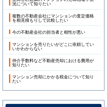
北沢
7,900万円
東北沢
徒歩2
況について知りたい
北沢
5,000万円
東北沢
徒歩2
複数の不動産会社にマンションの査定価格
を相見積もりして比較したい
喜多見
600万円
喜多見
徒歩2
今の不動産会社の担当者と相性が悪い
喜多見
1,000万円
喜多見
徒歩5
マンションを売りたいがどこに依頼してい
喜多見
6,800万円
喜多見
徒歩3
いかわからない
喜多見
4,300万円
喜多見
徒歩4
仲介手数料など不動産売却における費用が
知りたい
喜多見
6,500万円
喜多見
徒歩3
マンション売却にかかる税金について知り
たい
喜多見
4,000万円
成城学園前
徒歩1
砧
950万円
成城学園前
徒歩1
砧
6,300万円
成城学園前
徒歩1