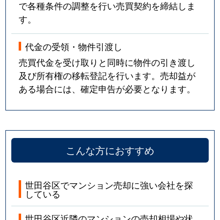
で各種条件の調整を行い売買契約を締結しま
北沢
3,400万円
笹塚
徒歩6
す。
北沢
3,500万円
笹塚
徒歩6
代金の受領・物件引渡し
北沢
3,200万円
笹塚
徒歩6
売買代金を受け取りと同時に物件の引き渡し
及び所有権の移転登記を行います。売却益が
北沢
7,300万円
下北沢
徒歩5
ある場合には、確定申告が必要となります。
北沢
13,000万円
下北沢
徒歩1
北沢
6,500万円
下北沢
徒歩2
こんな方におすすめ
北沢
7,000万円
東北沢
徒歩2
北沢
10,000万円
東北沢
徒歩3
世田谷区でマンション売却に強い会社を探
している
北沢
1,400万円
東北沢
徒歩6
世田谷区近隣のマンションの売却相場や状