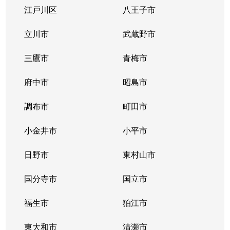
江戸川区
八王子市
粕谷
2,400万円
八幡山
徒歩1
立川市
武蔵野市
粕谷
11,000万円
芦花公園
徒歩6
三鷹市
青梅市
粕谷
7,800万円
芦花公園
徒歩6
府中市
昭島市
粕谷
8,000万円
芦花公園
徒歩6
調布市
町田市
粕谷
8,200万円
芦花公園
徒歩6
小金井市
小平市
鎌田
2,900万円
二子玉川
徒歩2
日野市
東村山市
鎌田
4,500万円
二子玉川
徒歩2
国分寺市
国立市
鎌田
3,800万円
二子玉川
徒歩2
福生市
狛江市
上馬
5,500万円
駒沢大学
徒歩7
東大和市
清瀬市