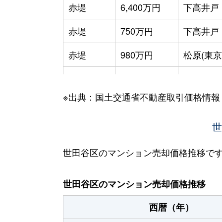
赤堤
6,400万円
下高井戸
赤堤
750万円
下高井戸
赤堤
980万円
松原(東京
赤堤
5,600万円
松原(東京
※出典：国土交通省不動産取引価格情報
赤堤
2,300万円
松原(東京
池尻
2,300万円
池尻大橋
世
池尻
5,800万円
池尻大橋
世田谷区のマンション売却価格推移で
池尻
6,100万円
池尻大橋
世田谷区のマンション売却価格推移
池尻
5,700万円
池尻大橋
西暦（年）
池尻
8,500万円
池尻大橋