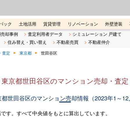
ーズ株式会社（東証グロース上
初めての方へ
ビスです 証券コード：4445
バック
土地活用
賃貸管理
リノベーション
外壁塗装
ライン講座
リビンマガジンBiz
不動産売却ご相談デスク
別売却事例
査定利用者データ
シミュレーション 戸建て
住み替え・買い替え
不動産売買
不動産仲介
・査定
東京都
世田谷区
東京都世田谷区のマンション売却・査定
京都世田谷区のマンション売却情報（2023年1～12
場です。すべて中央値をもとに算出しています。