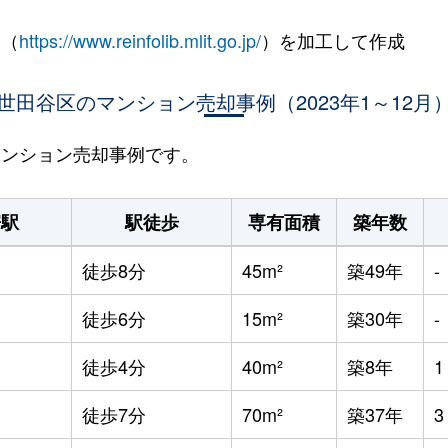
 （
https://www.reinfolib.mlit.go.jp/
）を加工して作成
世田谷区のマンション売却事例（2023年1～12月
のマンション売却事例です。
寄駅
駅徒歩
専有面積
築年数
徒歩8分
45m²
築49年
-
徒歩6分
15m²
築30年
-
徒歩4分
40m²
築8年
徒歩7分
70m²
築37年