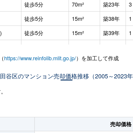
徒歩5分
70m²
築23年
徒歩5分
15m²
築38年
1
)
徒歩5分
15m²
築39年
1
)
徒歩4分
65m²
-
（
https://www.reinfolib.mlit.go.jp/
）を加工して作成
)
徒歩2分
20m²
築14年
1
田谷区のマンション売却価格推移（2005～2023
徒歩4分
20m²
築21年
1
徒歩0分
65m²
築54年
す。
徒歩5分
45m²
築7年
徒歩11分
85m²
築51年
売却価格
徒歩8分
50m²
築11年