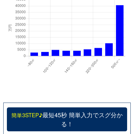
最短45秒 簡単入力でスグ分か
簡単3STEP♪
る！