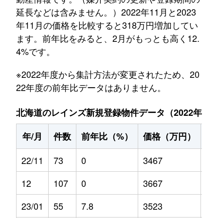
延長などは含みません。）2022年11月と2023
年11月の価格を比較すると318万円増加してい
ます。前年比をみると、2月がもっとも高く12.
4%です。
※2022年度から集計方法が変更されたため、20
22年度の前年比データはありません。
北海道のレインズ新規登録物件データ（2022年11月～
年/月
件数
前年比（%）
価格（万円）
前
22/11
73
0
3467
0
12
107
0
3667
0
23/01
55
7.8
3523
-0.