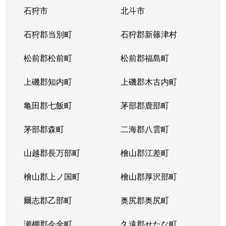
石狩市
北斗市
石狩郡当別町
石狩郡新篠津村
松前郡松前町
松前郡福島町
上磯郡知内町
上磯郡木古内町
亀田郡七飯町
茅部郡鹿部町
茅部郡森町
二海郡八雲町
山越郡長万部町
檜山郡江差町
檜山郡上ノ国町
檜山郡厚沢部町
爾志郡乙部町
奥尻郡奥尻町
瀬棚郡今金町
久遠郡せたな町