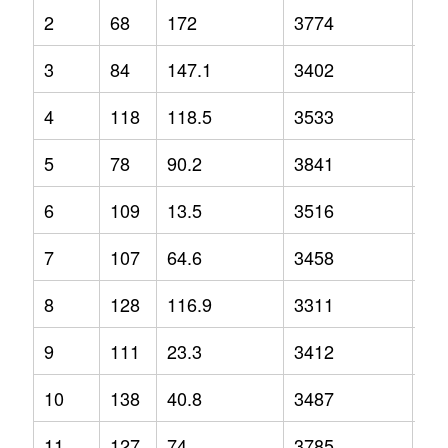
2
68
172
3774
12
3
84
147.1
3402
3.2
4
118
118.5
3533
-2.
5
78
90.2
3841
1.3
6
109
13.5
3516
-1.
7
107
64.6
3458
2.1
8
128
116.9
3311
-6.
9
111
23.3
3412
-6.
10
138
40.8
3487
-1.
11
127
74
3785
9.2