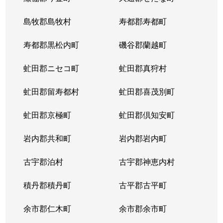
島牧郡島牧村
寿都郡寿都町
寿都郡黒松内町
磯谷郡蘭越町
虻田郡ニセコ町
虻田郡真狩村
虻田郡留寿都村
虻田郡喜茂別町
虻田郡京極町
虻田郡倶知安町
岩内郡共和町
岩内郡岩内町
古宇郡泊村
古宇郡神恵内村
積丹郡積丹町
古平郡古平町
余市郡仁木町
余市郡余市町