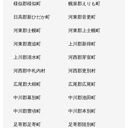
様似郡様似町
幌泉郡えりも町
日高郡新ひだか町
河東郡音更町
河東郡士幌町
河東郡上士幌町
河東郡鹿追町
上川郡新得町
上川郡清水町
河西郡芽室町
河西郡中札内村
河西郡更別村
広尾郡大樹町
広尾郡広尾町
中川郡幕別町
中川郡池田町
中川郡豊頃町
中川郡本別町
足寄郡足寄町
足寄郡陸別町