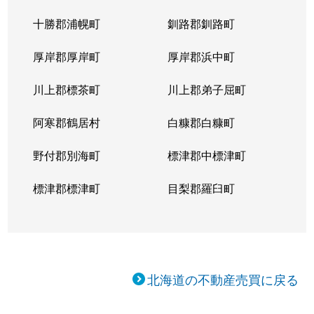
十勝郡浦幌町
釧路郡釧路町
厚岸郡厚岸町
厚岸郡浜中町
川上郡標茶町
川上郡弟子屈町
阿寒郡鶴居村
白糠郡白糠町
野付郡別海町
標津郡中標津町
標津郡標津町
目梨郡羅臼町
北海道の不動産売買に戻る