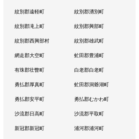
紋別郡遠軽町
紋別郡湧別町
紋別郡滝上町
紋別郡興部町
紋別郡西興部村
紋別郡雄武町
網走郡大空町
虻田郡豊浦町
有珠郡壮瞥町
白老郡白老町
勇払郡厚真町
虻田郡洞爺湖町
勇払郡安平町
勇払郡むかわ町
沙流郡日高町
沙流郡平取町
新冠郡新冠町
浦河郡浦河町