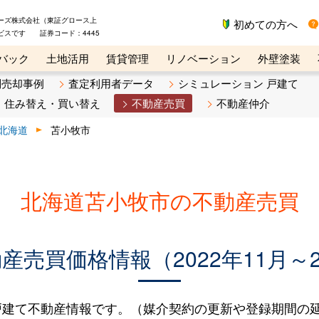
ーズ株式会社（東証グロース上
初めての方へ
ビスです 証券コード：4445
バック
土地活用
賃貸管理
リノベーション
外壁塗装
ライン講座
リビンマガジンBiz
不動産売却ご相談デスク
別売却事例
査定利用者データ
シミュレーション 戸建て
住み替え・買い替え
不動産売買
不動産仲介
北海道
苫小牧市
北海道苫小牧市の不動産売買
売買価格情報（2022年11月～2
建て不動産情報です。（媒介契約の更新や登録期間の延長