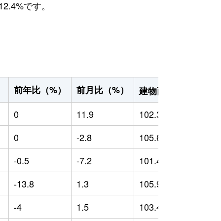
2.4%です。
2
前年比（%）
前月比（%）
）
建物面積（m
）
0
11.9
102.39
0
0
-2.8
105.65
0
-0.5
-7.2
101.41
-
-13.8
1.3
105.9
-
-4
1.5
103.42
-