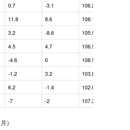
0.7
-3.1
106.25
-
11.8
8.6
108.12
-
3.2
-8.6
105.96
3
4.5
4.7
106.58
4
-4.6
0
108.52
5
-1.2
3.2
103.83
0
6.2
-1.4
102.03
-
-7
-2
107.23
4