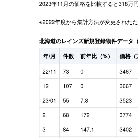
2023年11月の価格を比較すると318
※2022年度から集計方法が変更された
北海道のレインズ新規登録物件データ（20
年/月
件数
前年比（%）
価格（
22/11
73
0
3467
12
107
0
3667
23/01
55
7.8
3523
2
68
172
3774
3
84
147.1
3402