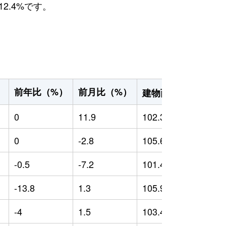
2.4%です。
2
前年比（%）
前月比（%）
）
建物面積（m
）
0
11.9
102.39
0
0
-2.8
105.65
0
-0.5
-7.2
101.41
-
-13.8
1.3
105.9
-
-4
1.5
103.42
-