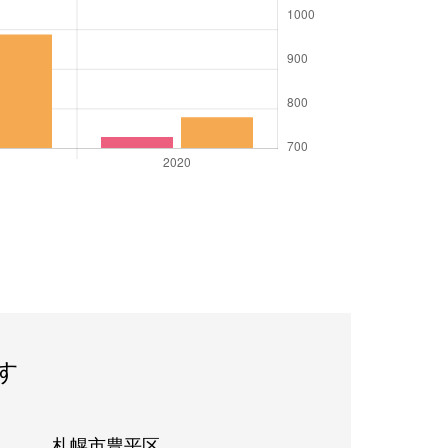
す
札幌市豊平区