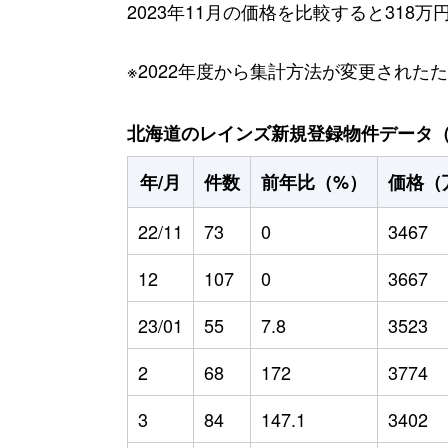
2023年11月の価格を比較すると318
※2022年度から集計方法が変更された
北海道のレインズ新規登録物件データ（20
年/月
件数
前年比（%）
価格（
22/11
73
0
3467
12
107
0
3667
23/01
55
7.8
3523
2
68
172
3774
3
84
147.1
3402