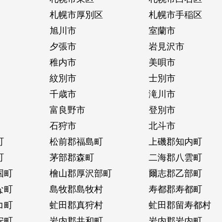
札幌市厚別区
札幌市手稲区
旭川市
室蘭市
夕張市
岩見沢市
稚内市
美唄市
紋別市
士別市
千歳市
滝川市
富良野市
登別市
石狩市
北斗市
町
松前郡福島町
上磯郡知内町
町
茅部郡森町
二海郡八雲町
国町
檜山郡厚沢部町
爾志郡乙部町
な町
島牧郡島牧村
寿都郡寿都町
コ町
虻田郡真狩村
虻田郡留寿都村
安町
岩内郡共和町
岩内郡岩内町