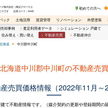
ーズ株式会社（東証グロース上
初めての方へ
ビスです 証券コード：4445
バック
土地活用
賃貸管理
リノベーション
外壁塗装
ライン講座
リビンマガジンBiz
不動産売却ご相談デスク
別売却事例
査定利用者データ
シミュレーション 戸建て
住み替え・買い替え
不動産売買
不動産仲介
北海道
中川郡中川町
北海道中川郡中川町の不動産売
売買価格情報（2022年11月～2
建て不動産情報です。（媒介契約の更新や登録期間の延長