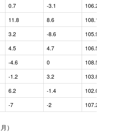
0.7
-3.1
106.25
-
11.8
8.6
108.12
-
3.2
-8.6
105.96
3
4.5
4.7
106.58
4
-4.6
0
108.52
5
-1.2
3.2
103.83
0
6.2
-1.4
102.03
-
-7
-2
107.23
4