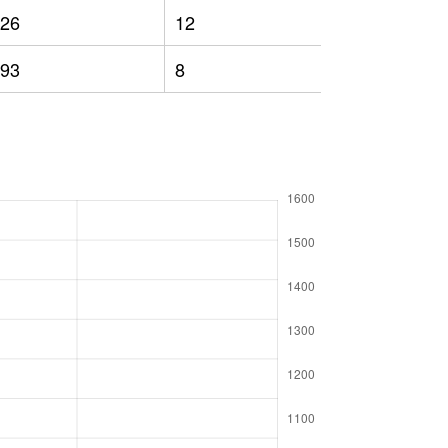
26
12
897
93
8
822