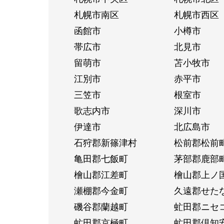
札幌市南区
札幌市西区
函館市
小樽市
帯広市
北見市
留萌市
苫小牧市
江別市
赤平市
三笠市
根室市
歌志内市
深川市
伊達市
北広島市
石狩郡新篠津村
松前郡松前
亀田郡七飯町
茅部郡鹿部
檜山郡江差町
檜山郡上ノ
瀬棚郡今金町
久遠郡せた
磯谷郡蘭越町
虻田郡ニセ
虻田郡京極町
虻田郡倶知