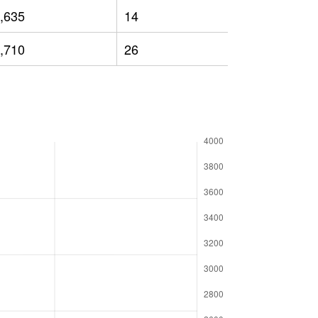
,635
14
1,913
,710
26
2,044