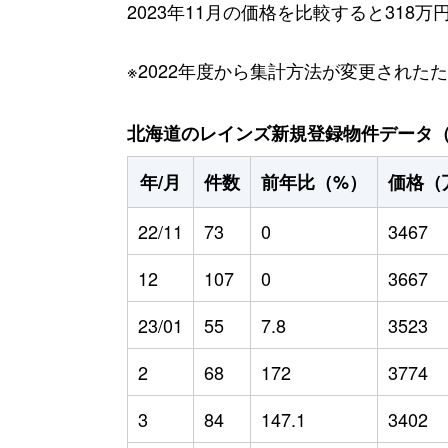
2023年11月の価格を比較すると318
※2022年度から集計方法が変更された
北海道のレインズ新規登録物件データ（20
年/月
件数
前年比（%）
価格（
22/11
73
0
3467
12
107
0
3667
23/01
55
7.8
3523
2
68
172
3774
3
84
147.1
3402