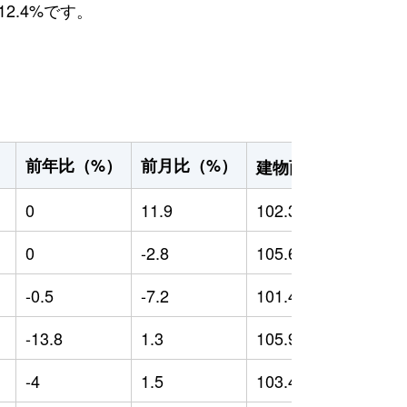
2.4%です。
2
前年比（%）
前月比（%）
）
建物面積（m
）
0
11.9
102.39
0
0
-2.8
105.65
0
-0.5
-7.2
101.41
-
-13.8
1.3
105.9
-
-4
1.5
103.42
-