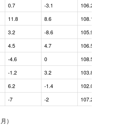
0.7
-3.1
106.25
-
11.8
8.6
108.12
-
3.2
-8.6
105.96
3
4.5
4.7
106.58
4
-4.6
0
108.52
5
-1.2
3.2
103.83
0
6.2
-1.4
102.03
-
-7
-2
107.23
4