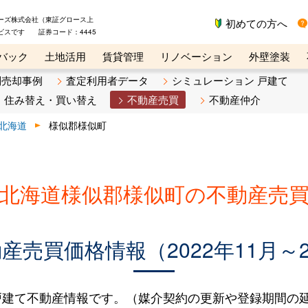
ーズ株式会社（東証グロース上
初めての方へ
ビスです 証券コード：4445
バック
土地活用
賃貸管理
リノベーション
外壁塗装
ライン講座
リビンマガジンBiz
不動産売却ご相談デスク
別売却事例
査定利用者データ
シミュレーション 戸建て
住み替え・買い替え
不動産売買
不動産仲介
北海道
様似郡様似町
北海道様似郡様似町の不動産売
売買価格情報（2022年11月～2
建て不動産情報です。（媒介契約の更新や登録期間の延長