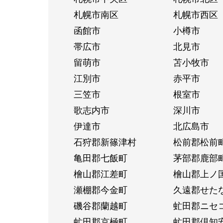
札幌市南区
札幌市西区
函館市
小樽市
帯広市
北見市
留萌市
苫小牧市
江別市
赤平市
三笠市
根室市
歌志内市
深川市
伊達市
北広島市
石狩郡新篠津村
松前郡松前
亀田郡七飯町
茅部郡鹿部
檜山郡江差町
檜山郡上ノ
瀬棚郡今金町
久遠郡せた
磯谷郡蘭越町
虻田郡ニセ
虻田郡京極町
虻田郡倶知