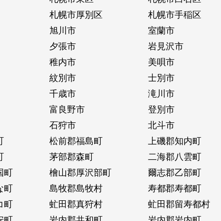
札幌市厚別区
札幌市手稲区
旭川市
室蘭市
夕張市
岩見沢市
稚内市
美唄市
紋別市
士別市
千歳市
滝川市
富良野市
登別市
石狩市
北斗市
町
松前郡福島町
上磯郡知内町
町
茅部郡森町
二海郡八雲町
国町
檜山郡厚沢部町
爾志郡乙部町
な町
島牧郡島牧村
寿都郡寿都町
コ町
虻田郡真狩村
虻田郡留寿都村
安町
岩内郡共和町
岩内郡岩内町