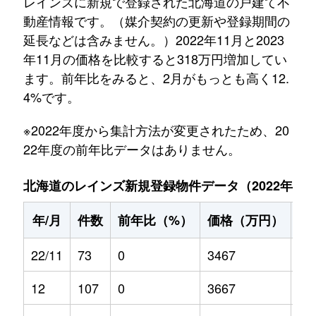
レインズに新規で登録された北海道の戸建て不
動産情報です。（媒介契約の更新や登録期間の
延長などは含みません。）2022年11月と2023
年11月の価格を比較すると318万円増加してい
ます。前年比をみると、2月がもっとも高く12.
4%です。
※2022年度から集計方法が変更されたため、20
22年度の前年比データはありません。
北海道のレインズ新規登録物件データ（2022年11月～
年/月
件数
前年比（%）
価格（万円）
前
22/11
73
0
3467
0
12
107
0
3667
0