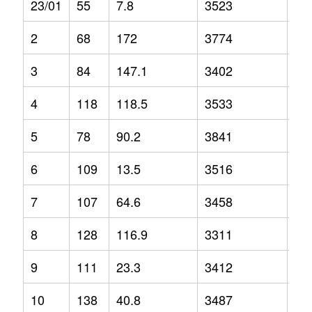
23/01
55
7.8
3523
-0.
2
68
172
3774
12
3
84
147.1
3402
3.2
4
118
118.5
3533
-2.
5
78
90.2
3841
1.3
6
109
13.5
3516
-1.
7
107
64.6
3458
2.1
8
128
116.9
3311
-6.
9
111
23.3
3412
-6.
10
138
40.8
3487
-1.