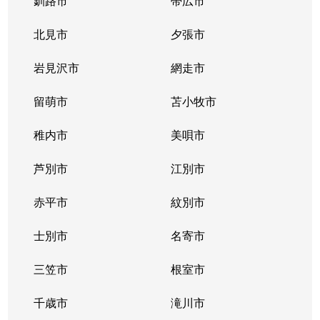
釧路市
帯広市
北見市
夕張市
岩見沢市
網走市
留萌市
苫小牧市
稚内市
美唄市
芦別市
江別市
赤平市
紋別市
士別市
名寄市
三笠市
根室市
千歳市
滝川市