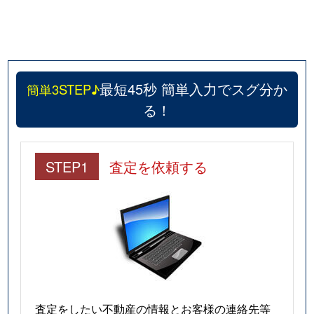
最短45秒 簡単入力でスグ分か
簡単3STEP♪
る！
STEP1
査定を依頼する
査定をしたい不動産の情報とお客様の連絡先等