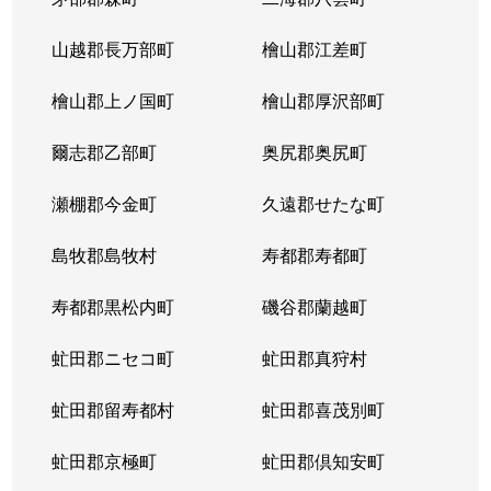
山越郡長万部町
檜山郡江差町
檜山郡上ノ国町
檜山郡厚沢部町
爾志郡乙部町
奥尻郡奥尻町
瀬棚郡今金町
久遠郡せたな町
島牧郡島牧村
寿都郡寿都町
寿都郡黒松内町
磯谷郡蘭越町
虻田郡ニセコ町
虻田郡真狩村
虻田郡留寿都村
虻田郡喜茂別町
虻田郡京極町
虻田郡倶知安町