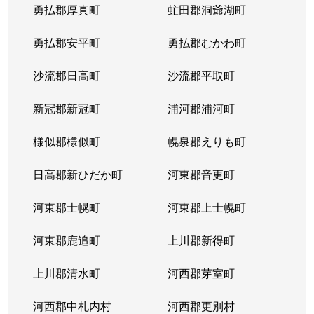
勇払郡厚真町
虻田郡洞爺湖町
勇払郡安平町
勇払郡むかわ町
沙流郡日高町
沙流郡平取町
新冠郡新冠町
浦河郡浦河町
様似郡様似町
幌泉郡えりも町
日高郡新ひだか町
河東郡音更町
河東郡士幌町
河東郡上士幌町
河東郡鹿追町
上川郡新得町
上川郡清水町
河西郡芽室町
河西郡中札内村
河西郡更別村