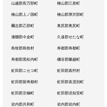
山越郡長万部町
檜山郡江差町
檜山郡上ノ国町
檜山郡厚沢部町
爾志郡乙部町
奥尻郡奥尻町
瀬棚郡今金町
久遠郡せたな町
島牧郡島牧村
寿都郡寿都町
寿都郡黒松内町
磯谷郡蘭越町
虻田郡ニセコ町
虻田郡真狩村
虻田郡留寿都村
虻田郡喜茂別町
虻田郡京極町
虻田郡倶知安町
岩内郡共和町
岩内郡岩内町