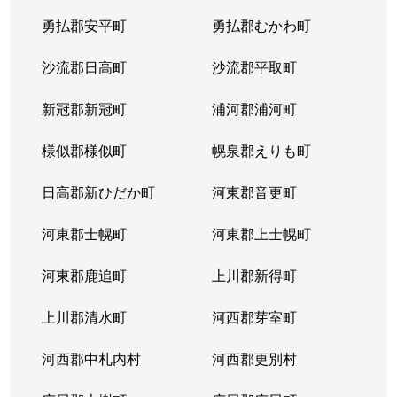
勇払郡安平町
勇払郡むかわ町
沙流郡日高町
沙流郡平取町
新冠郡新冠町
浦河郡浦河町
様似郡様似町
幌泉郡えりも町
日高郡新ひだか町
河東郡音更町
河東郡士幌町
河東郡上士幌町
河東郡鹿追町
上川郡新得町
上川郡清水町
河西郡芽室町
河西郡中札内村
河西郡更別村