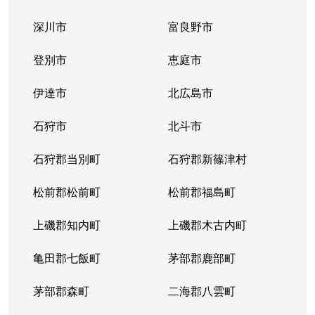
深川市
富良野市
登別市
恵庭市
伊達市
北広島市
石狩市
北斗市
石狩郡当別町
石狩郡新篠津村
松前郡松前町
松前郡福島町
上磯郡知内町
上磯郡木古内町
亀田郡七飯町
茅部郡鹿部町
茅部郡森町
二海郡八雲町