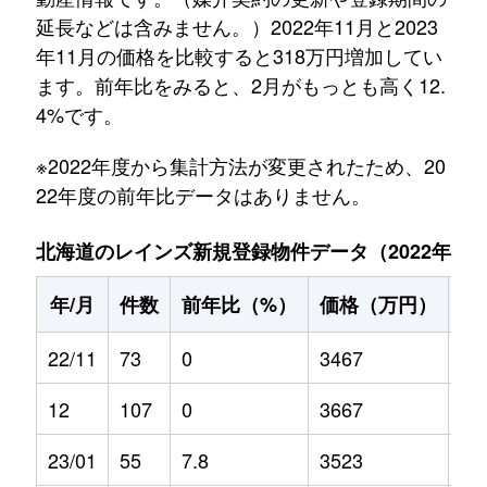
延長などは含みません。）2022年11月と2023
年11月の価格を比較すると318万円増加してい
ます。前年比をみると、2月がもっとも高く12.
4%です。
※2022年度から集計方法が変更されたため、20
22年度の前年比データはありません。
北海道のレインズ新規登録物件データ（2022年11月～
年/月
件数
前年比（%）
価格（万円）
前
22/11
73
0
3467
0
12
107
0
3667
0
23/01
55
7.8
3523
-0.