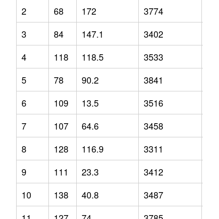
2
68
172
3774
12
3
84
147.1
3402
3.2
4
118
118.5
3533
-2.
5
78
90.2
3841
1.3
6
109
13.5
3516
-1.
7
107
64.6
3458
2.1
8
128
116.9
3311
-6.
9
111
23.3
3412
-6.
10
138
40.8
3487
-1.
11
127
74
3785
9.2