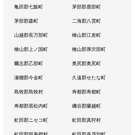
亀田郡七飯町
茅部郡鹿部町
茅部郡森町
二海郡八雲町
山越郡長万部町
檜山郡江差町
檜山郡上ノ国町
檜山郡厚沢部町
爾志郡乙部町
奥尻郡奥尻町
瀬棚郡今金町
久遠郡せたな町
島牧郡島牧村
寿都郡寿都町
寿都郡黒松内町
磯谷郡蘭越町
虻田郡ニセコ町
虻田郡真狩村
虻田郡留寿都村
虻田郡喜茂別町