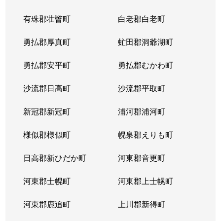
有珠郡壮瞥町
白老郡白老町
勇払郡厚真町
虻田郡洞爺湖町
勇払郡安平町
勇払郡むかわ町
沙流郡日高町
沙流郡平取町
新冠郡新冠町
浦河郡浦河町
様似郡様似町
幌泉郡えりも町
日高郡新ひだか町
河東郡音更町
河東郡士幌町
河東郡上士幌町
河東郡鹿追町
上川郡新得町