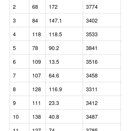
2
68
172
3774
12
3
84
147.1
3402
3.2
4
118
118.5
3533
-2.
5
78
90.2
3841
1.3
6
109
13.5
3516
-1.
7
107
64.6
3458
2.1
8
128
116.9
3311
-6.
9
111
23.3
3412
-6.
10
138
40.8
3487
-1.
11
127
74
3785
9.2