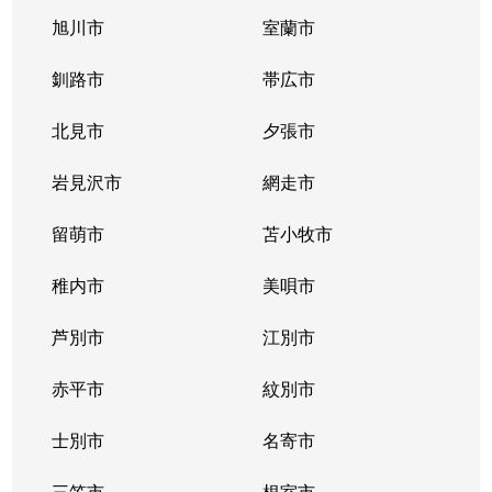
旭川市
室蘭市
釧路市
帯広市
北見市
夕張市
岩見沢市
網走市
留萌市
苫小牧市
稚内市
美唄市
芦別市
江別市
赤平市
紋別市
士別市
名寄市
三笠市
根室市