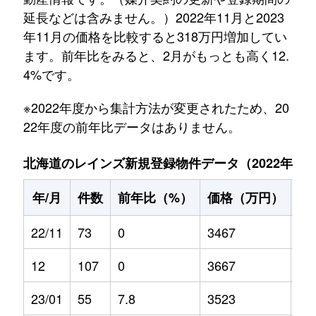
延長などは含みません。）2022年11月と2023
年11月の価格を比較すると318万円増加してい
ます。前年比をみると、2月がもっとも高く12.
4%です。
※2022年度から集計方法が変更されたため、20
22年度の前年比データはありません。
北海道のレインズ新規登録物件データ（2022年11月～
年/月
件数
前年比（%）
価格（万円）
前
22/11
73
0
3467
0
12
107
0
3667
0
23/01
55
7.8
3523
-0.