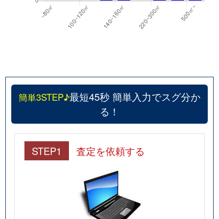
最短45秒 簡単入力でスグ分か
簡単3STEP♪
る！
STEP1
査定を依頼する