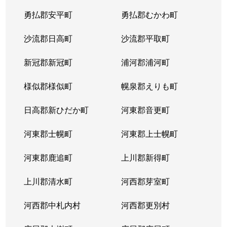
勇払郡安平町
勇払郡むかわ町
沙流郡日高町
沙流郡平取町
新冠郡新冠町
浦河郡浦河町
様似郡様似町
幌泉郡えりも町
日高郡新ひだか町
河東郡音更町
河東郡士幌町
河東郡上士幌町
河東郡鹿追町
上川郡新得町
上川郡清水町
河西郡芽室町
河西郡中札内村
河西郡更別村