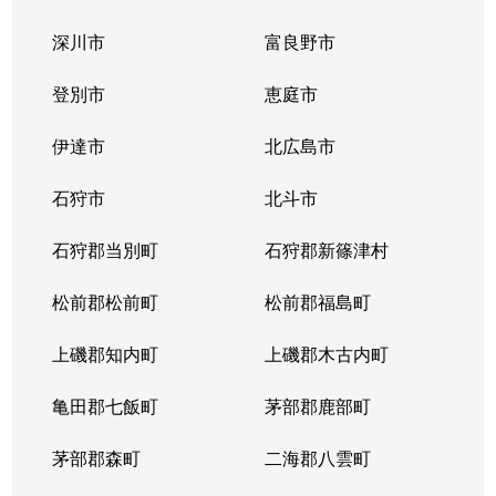
深川市
富良野市
登別市
恵庭市
伊達市
北広島市
石狩市
北斗市
石狩郡当別町
石狩郡新篠津村
松前郡松前町
松前郡福島町
上磯郡知内町
上磯郡木古内町
亀田郡七飯町
茅部郡鹿部町
茅部郡森町
二海郡八雲町