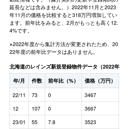
延長などは含みません。）2022年11月と2023
年11月の価格を比較すると318万円増加してい
ます。前年比をみると、2月がもっとも高く12.
4%です。
※2022年度から集計方法が変更されたため、20
22年度の前年比データはありません。
北海道のレインズ新規登録物件データ（2022年11月～
年/月
件数
前年比（%）
価格（万円）
前
22/11
73
0
3467
0
12
107
0
3667
0
23/01
55
7.8
3523
-0.