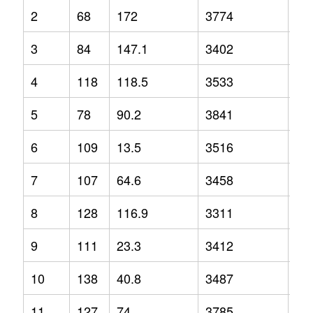
2
68
172
3774
12
3
84
147.1
3402
3.2
4
118
118.5
3533
-2.
5
78
90.2
3841
1.3
6
109
13.5
3516
-1.
7
107
64.6
3458
2.1
8
128
116.9
3311
-6.
9
111
23.3
3412
-6.
10
138
40.8
3487
-1.
11
127
74
3785
9.2