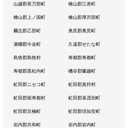
山越郡長万部町
檜山郡江差町
檜山郡上ノ国町
檜山郡厚沢部町
爾志郡乙部町
奥尻郡奥尻町
瀬棚郡今金町
久遠郡せたな町
島牧郡島牧村
寿都郡寿都町
寿都郡黒松内町
磯谷郡蘭越町
虻田郡ニセコ町
虻田郡真狩村
虻田郡留寿都村
虻田郡喜茂別町
虻田郡京極町
虻田郡倶知安町
岩内郡共和町
岩内郡岩内町