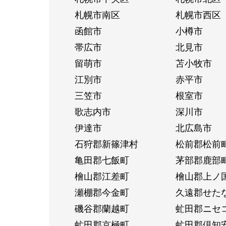
札幌市南区
札幌市西区
函館市
小樽市
帯広市
北見市
留萌市
苫小牧市
江別市
赤平市
三笠市
根室市
歌志内市
深川市
伊達市
北広島市
石狩郡新篠津村
松前郡松前
亀田郡七飯町
茅部郡鹿部
檜山郡江差町
檜山郡上ノ
瀬棚郡今金町
久遠郡せた
磯谷郡蘭越町
虻田郡ニセ
虻田郡京極町
虻田郡倶知