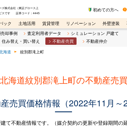
ーズ株式会社（東証グロース上
初めての方へ
ビスです 証券コード：4445
バック
土地活用
賃貸管理
リノベーション
外壁塗装
ライン講座
リビンマガジンBiz
不動産売却ご相談デスク
別売却事例
査定利用者データ
シミュレーション 戸建て
住み替え・買い替え
不動産売買
不動産仲介
北海道
紋別郡滝上町
北海道紋別郡滝上町の不動産売
売買価格情報（2022年11月～2
建て不動産情報です。（媒介契約の更新や登録期間の延長