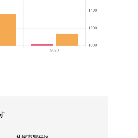
す
札幌市豊平区