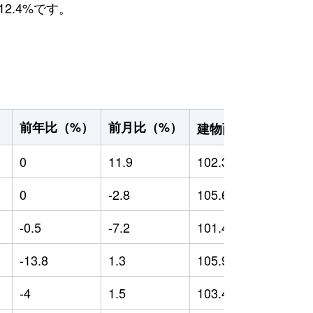
2.4%です。
2
前年比（%）
前月比（%）
）
建物面積（m
）
0
11.9
102.39
0
0
-2.8
105.65
0
-0.5
-7.2
101.41
-
-13.8
1.3
105.9
-
-4
1.5
103.42
-