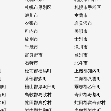
札幌市厚別区
札幌市手稲区
旭川市
室蘭市
夕張市
岩見沢市
稚内市
美唄市
紋別市
士別市
千歳市
滝川市
富良野市
登別市
石狩市
北斗市
町
松前郡福島町
上磯郡知内町
町
茅部郡森町
二海郡八雲町
国町
檜山郡厚沢部町
爾志郡乙部町
な町
島牧郡島牧村
寿都郡寿都町
コ町
虻田郡真狩村
虻田郡留寿都村
安町
岩内郡共和町
岩内郡岩内町