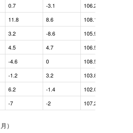
0.7
-3.1
106.25
-
11.8
8.6
108.12
-
3.2
-8.6
105.96
3
4.5
4.7
106.58
4
-4.6
0
108.52
5
-1.2
3.2
103.83
0
6.2
-1.4
102.03
-
-7
-2
107.23
4