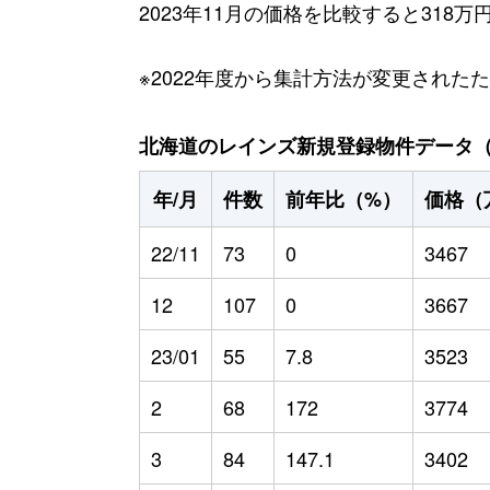
2023年11月の価格を比較すると318
※2022年度から集計方法が変更された
北海道のレインズ新規登録物件データ（20
年/月
件数
前年比（%）
価格（
22/11
73
0
3467
12
107
0
3667
23/01
55
7.8
3523
2
68
172
3774
3
84
147.1
3402