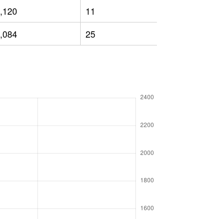
,120
11
1,295
,084
25
1,201