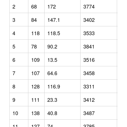
2
68
172
3774
12
3
84
147.1
3402
3.2
4
118
118.5
3533
-2.
5
78
90.2
3841
1.3
6
109
13.5
3516
-1.
7
107
64.6
3458
2.1
8
128
116.9
3311
-6.
9
111
23.3
3412
-6.
10
138
40.8
3487
-1.
11
127
74
3785
9.2