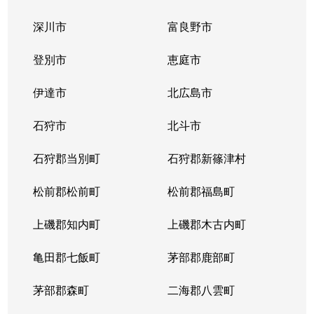
深川市
富良野市
登別市
恵庭市
伊達市
北広島市
石狩市
北斗市
石狩郡当別町
石狩郡新篠津村
松前郡松前町
松前郡福島町
上磯郡知内町
上磯郡木古内町
亀田郡七飯町
茅部郡鹿部町
茅部郡森町
二海郡八雲町