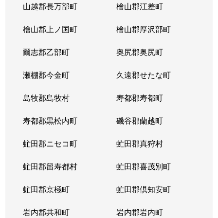
山越郡長万部町
檜山郡江差町
檜山郡上ノ国町
檜山郡厚沢部町
爾志郡乙部町
奥尻郡奥尻町
瀬棚郡今金町
久遠郡せたな町
島牧郡島牧村
寿都郡寿都町
寿都郡黒松内町
磯谷郡蘭越町
虻田郡ニセコ町
虻田郡真狩村
虻田郡留寿都村
虻田郡喜茂別町
虻田郡京極町
虻田郡倶知安町
岩内郡共和町
岩内郡岩内町