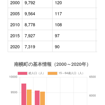
2000
9,792
120
2,0
2005
9,564
117
1,5
2010
8,778
108
1,0
2015
7,927
97
73
2020
7,319
90
69