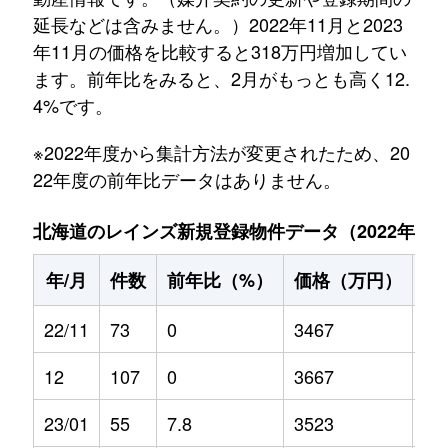
延長などは含みません。）2022年11月と2023
年11月の価格を比較すると318万円増加してい
ます。前年比をみると、2月がもっとも高く12.
4%です。
※2022年度から集計方法が変更されたため、20
22年度の前年比データはありません。
北海道のレインズ新規登録物件データ（2022年11月～
年/月
件数
前年比（%）
価格（万円）
前
22/11
73
0
3467
0
12
107
0
3667
0
23/01
55
7.8
3523
-0.