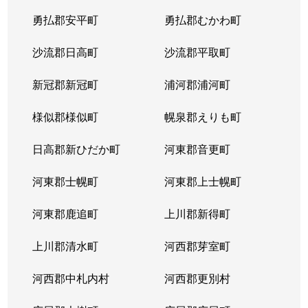
勇払郡安平町
勇払郡むかわ町
沙流郡日高町
沙流郡平取町
新冠郡新冠町
浦河郡浦河町
様似郡様似町
幌泉郡えりも町
日高郡新ひだか町
河東郡音更町
河東郡士幌町
河東郡上士幌町
河東郡鹿追町
上川郡新得町
上川郡清水町
河西郡芽室町
河西郡中札内村
河西郡更別村