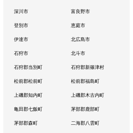
深川市
富良野市
登別市
恵庭市
伊達市
北広島市
石狩市
北斗市
石狩郡当別町
石狩郡新篠津村
松前郡松前町
松前郡福島町
上磯郡知内町
上磯郡木古内町
亀田郡七飯町
茅部郡鹿部町
茅部郡森町
二海郡八雲町