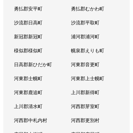
勇払郡安平町
勇払郡むかわ町
沙流郡日高町
沙流郡平取町
新冠郡新冠町
浦河郡浦河町
様似郡様似町
幌泉郡えりも町
日高郡新ひだか町
河東郡音更町
河東郡士幌町
河東郡上士幌町
河東郡鹿追町
上川郡新得町
上川郡清水町
河西郡芽室町
河西郡中札内村
河西郡更別村