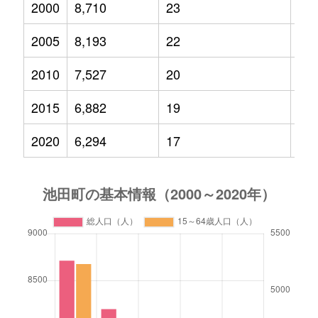
2000
8,710
23
1,2
2005
8,193
22
1,0
2010
7,527
20
82
2015
6,882
19
62
2020
6,294
17
52