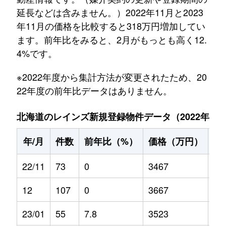
延長などは含みません。）2022年11月と2023
年11月の価格を比較すると318万円増加してい
ます。前年比をみると、2月がもっとも高く12.
4%です。
※2022年度から集計方法が変更されたため、20
22年度の前年比データはありません。
北海道のレインズ新規登録物件データ（2022年11月～
年/月
件数
前年比（%）
価格（万円）
前
22/11
73
0
3467
0
12
107
0
3667
0
23/01
55
7.8
3523
-0.