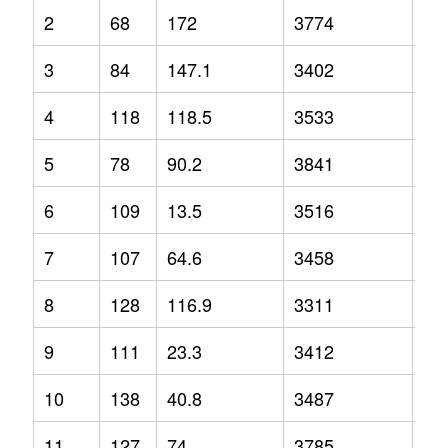
2
68
172
3774
12
3
84
147.1
3402
3.2
4
118
118.5
3533
-2.
5
78
90.2
3841
1.3
6
109
13.5
3516
-1.
7
107
64.6
3458
2.1
8
128
116.9
3311
-6.
9
111
23.3
3412
-6.
10
138
40.8
3487
-1.
11
127
74
3785
9.2