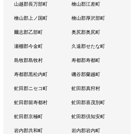
山越郡長万部町
檜山郡江差町
檜山郡上ノ国町
檜山郡厚沢部町
爾志郡乙部町
奥尻郡奥尻町
瀬棚郡今金町
久遠郡せたな町
島牧郡島牧村
寿都郡寿都町
寿都郡黒松内町
磯谷郡蘭越町
虻田郡ニセコ町
虻田郡真狩村
虻田郡留寿都村
虻田郡喜茂別町
虻田郡京極町
虻田郡倶知安町
岩内郡共和町
岩内郡岩内町