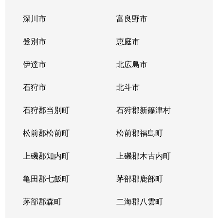
深川市
富良野市
登別市
恵庭市
伊達市
北広島市
石狩市
北斗市
石狩郡当別町
石狩郡新篠津村
松前郡松前町
松前郡福島町
上磯郡知内町
上磯郡木古内町
亀田郡七飯町
茅部郡鹿部町
茅部郡森町
二海郡八雲町