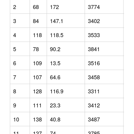
2
68
172
3774
12
3
84
147.1
3402
3.2
4
118
118.5
3533
-2.
5
78
90.2
3841
1.3
6
109
13.5
3516
-1.
7
107
64.6
3458
2.1
8
128
116.9
3311
-6.
9
111
23.3
3412
-6.
10
138
40.8
3487
-1.
11
127
74
3785
9.2