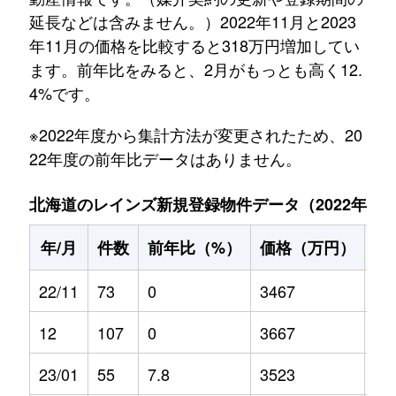
延長などは含みません。）2022年11月と2023
年11月の価格を比較すると318万円増加してい
ます。前年比をみると、2月がもっとも高く12.
4%です。
※2022年度から集計方法が変更されたため、20
22年度の前年比データはありません。
北海道のレインズ新規登録物件データ（2022年11月～
年/月
件数
前年比（%）
価格（万円）
前
22/11
73
0
3467
0
12
107
0
3667
0
23/01
55
7.8
3523
-0.