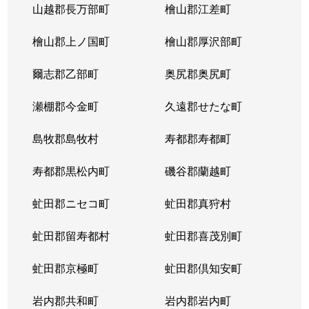
山越郡長万部町
檜山郡江差町
檜山郡上ノ国町
檜山郡厚沢部町
爾志郡乙部町
奥尻郡奥尻町
瀬棚郡今金町
久遠郡せたな町
島牧郡島牧村
寿都郡寿都町
寿都郡黒松内町
磯谷郡蘭越町
虻田郡ニセコ町
虻田郡真狩村
虻田郡留寿都村
虻田郡喜茂別町
虻田郡京極町
虻田郡倶知安町
岩内郡共和町
岩内郡岩内町