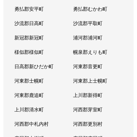
勇払郡安平町
勇払郡むかわ町
沙流郡日高町
沙流郡平取町
新冠郡新冠町
浦河郡浦河町
様似郡様似町
幌泉郡えりも町
日高郡新ひだか町
河東郡音更町
河東郡士幌町
河東郡上士幌町
河東郡鹿追町
上川郡新得町
上川郡清水町
河西郡芽室町
河西郡中札内村
河西郡更別村