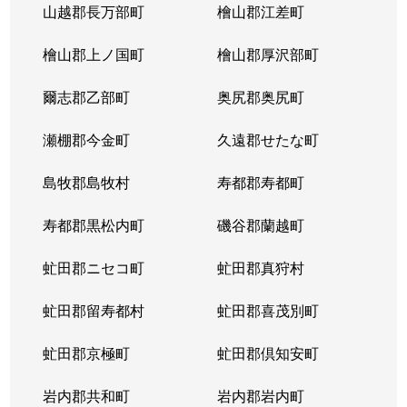
山越郡長万部町
檜山郡江差町
檜山郡上ノ国町
檜山郡厚沢部町
爾志郡乙部町
奥尻郡奥尻町
瀬棚郡今金町
久遠郡せたな町
島牧郡島牧村
寿都郡寿都町
寿都郡黒松内町
磯谷郡蘭越町
虻田郡ニセコ町
虻田郡真狩村
虻田郡留寿都村
虻田郡喜茂別町
虻田郡京極町
虻田郡倶知安町
岩内郡共和町
岩内郡岩内町