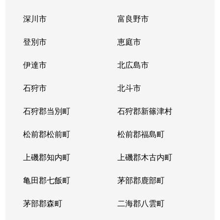
深川市
富良野市
登別市
恵庭市
伊達市
北広島市
石狩市
北斗市
石狩郡当別町
石狩郡新篠津村
松前郡松前町
松前郡福島町
上磯郡知内町
上磯郡木古内町
亀田郡七飯町
茅部郡鹿部町
茅部郡森町
二海郡八雲町