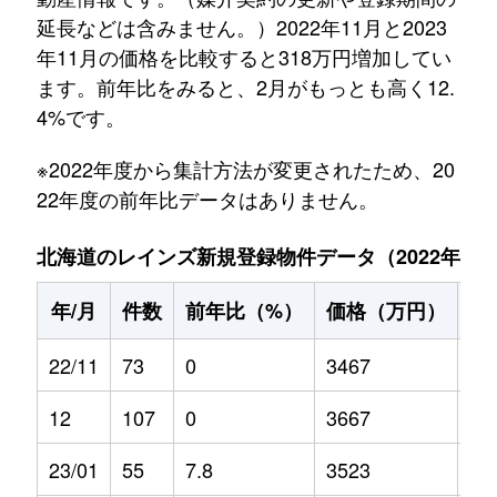
延長などは含みません。）2022年11月と2023
年11月の価格を比較すると318万円増加してい
ます。前年比をみると、2月がもっとも高く12.
4%です。
※2022年度から集計方法が変更されたため、20
22年度の前年比データはありません。
北海道のレインズ新規登録物件データ（2022年11月～
年/月
件数
前年比（%）
価格（万円）
前
22/11
73
0
3467
0
12
107
0
3667
0
23/01
55
7.8
3523
-0.