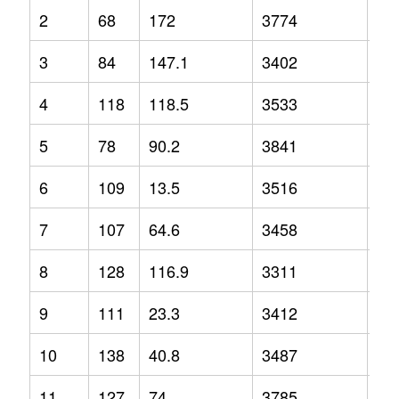
2
68
172
3774
12
3
84
147.1
3402
3.2
4
118
118.5
3533
-2.
5
78
90.2
3841
1.3
6
109
13.5
3516
-1.
7
107
64.6
3458
2.1
8
128
116.9
3311
-6.
9
111
23.3
3412
-6.
10
138
40.8
3487
-1.
11
127
74
3785
9.2