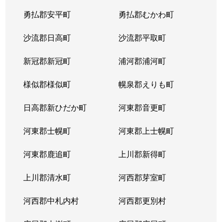
勇払郡安平町
勇払郡むかわ町
沙流郡日高町
沙流郡平取町
新冠郡新冠町
浦河郡浦河町
様似郡様似町
幌泉郡えりも町
日高郡新ひだか町
河東郡音更町
河東郡士幌町
河東郡上士幌町
河東郡鹿追町
上川郡新得町
上川郡清水町
河西郡芽室町
河西郡中札内村
河西郡更別村