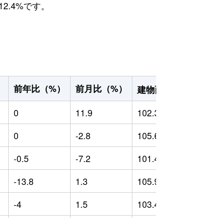
2.4%です。
2
前年比（%）
前月比（%）
）
建物面積（m
）
0
11.9
102.39
0
0
-2.8
105.65
0
-0.5
-7.2
101.41
-
-13.8
1.3
105.9
-
-4
1.5
103.42
-