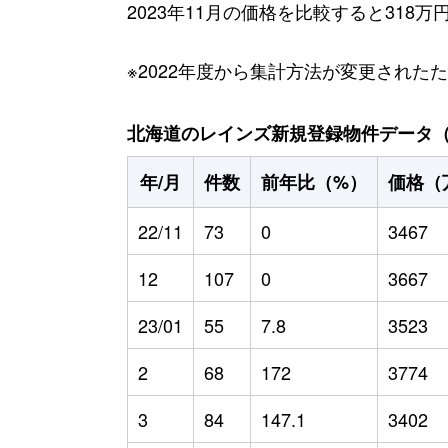
2023年11月の価格を比較すると318
※2022年度から集計方法が変更された
北海道のレインズ新規登録物件データ（20
年/月
件数
前年比（%）
価格（
22/11
73
0
3467
12
107
0
3667
23/01
55
7.8
3523
2
68
172
3774
3
84
147.1
3402