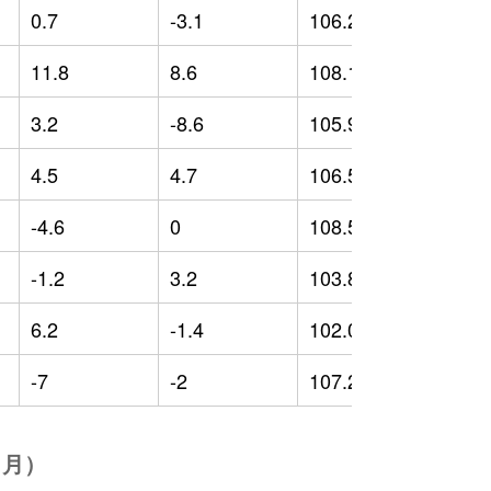
0.7
-3.1
106.25
-
11.8
8.6
108.12
-
3.2
-8.6
105.96
3
4.5
4.7
106.58
4
-4.6
0
108.52
5
-1.2
3.2
103.83
0
6.2
-1.4
102.03
-
-7
-2
107.23
4