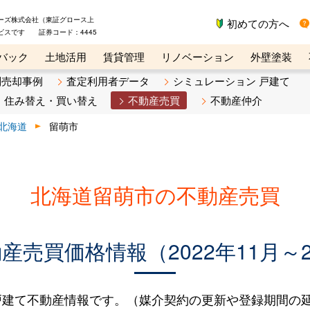
ーズ株式会社（東証グロース上
初めての方へ
ビスです 証券コード：4445
バック
土地活用
賃貸管理
リノベーション
外壁塗装
ライン講座
リビンマガジンBiz
不動産売却ご相談デスク
別売却事例
査定利用者データ
シミュレーション 戸建て
住み替え・買い替え
不動産売買
不動産仲介
北海道
留萌市
北海道留萌市の不動産売買
売買価格情報（2022年11月～2
建て不動産情報です。（媒介契約の更新や登録期間の延長