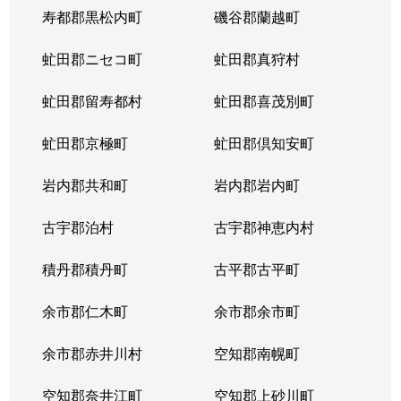
寿都郡黒松内町
磯谷郡蘭越町
虻田郡ニセコ町
虻田郡真狩村
虻田郡留寿都村
虻田郡喜茂別町
虻田郡京極町
虻田郡倶知安町
岩内郡共和町
岩内郡岩内町
古宇郡泊村
古宇郡神恵内村
積丹郡積丹町
古平郡古平町
余市郡仁木町
余市郡余市町
余市郡赤井川村
空知郡南幌町
空知郡奈井江町
空知郡上砂川町