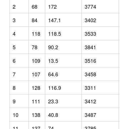
2
68
172
3774
12
3
84
147.1
3402
3.2
4
118
118.5
3533
-2.
5
78
90.2
3841
1.3
6
109
13.5
3516
-1.
7
107
64.6
3458
2.1
8
128
116.9
3311
-6.
9
111
23.3
3412
-6.
10
138
40.8
3487
-1.
11
127
74
3785
9.2