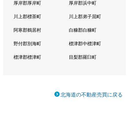
厚岸郡厚岸町
厚岸郡浜中町
川上郡標茶町
川上郡弟子屈町
阿寒郡鶴居村
白糠郡白糠町
野付郡別海町
標津郡中標津町
標津郡標津町
目梨郡羅臼町
北海道の不動産売買に戻る