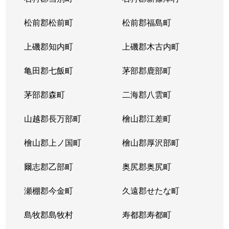
松前郡松前町
松前郡福島町
上磯郡知内町
上磯郡木古内町
亀田郡七飯町
茅部郡鹿部町
茅部郡森町
二海郡八雲町
山越郡長万部町
檜山郡江差町
檜山郡上ノ国町
檜山郡厚沢部町
爾志郡乙部町
奥尻郡奥尻町
瀬棚郡今金町
久遠郡せたな町
島牧郡島牧村
寿都郡寿都町