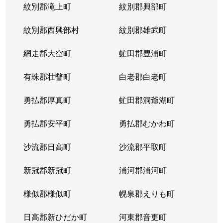
紋別郡滝上町
紋別郡興部町
紋別郡西興部村
紋別郡雄武町
網走郡大空町
虻田郡豊浦町
有珠郡壮瞥町
白老郡白老町
勇払郡厚真町
虻田郡洞爺湖町
勇払郡安平町
勇払郡むかわ町
沙流郡日高町
沙流郡平取町
新冠郡新冠町
浦河郡浦河町
様似郡様似町
幌泉郡えりも町
日高郡新ひだか町
河東郡音更町