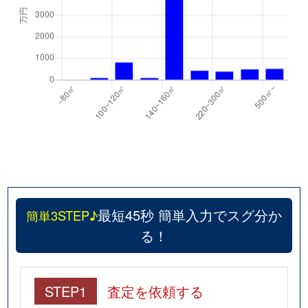
最短45秒 簡単入力でスグ分か
簡単3STEP♪
る！
STEP1
査定を依頼する