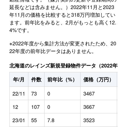
延長などは含みません。）2022年11月と2023
年11月の価格を比較すると318万円増加してい
ます。前年比をみると、2月がもっとも高く12.
4%です。
※2022年度から集計方法が変更されたため、20
22年度の前年比データはありません。
北海道のレインズ新規登録物件データ（2022年11月～
年/月
件数
前年比（%）
価格（万円）
前
22/11
73
0
3467
0
12
107
0
3667
0
23/01
55
7.8
3523
-0.