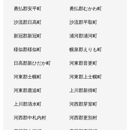
勇払郡安平町
勇払郡むかわ町
沙流郡日高町
沙流郡平取町
新冠郡新冠町
浦河郡浦河町
様似郡様似町
幌泉郡えりも町
日高郡新ひだか町
河東郡音更町
河東郡士幌町
河東郡上士幌町
河東郡鹿追町
上川郡新得町
上川郡清水町
河西郡芽室町
河西郡中札内村
河西郡更別村