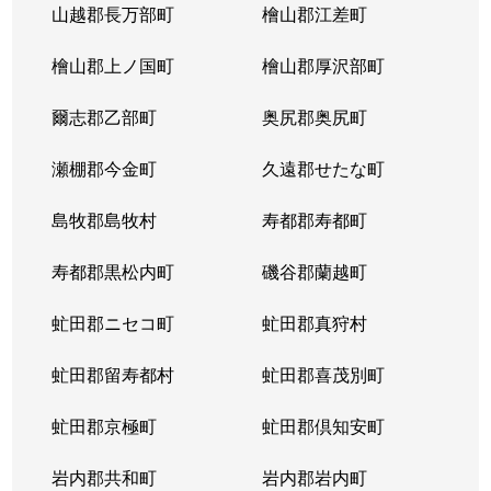
山越郡長万部町
檜山郡江差町
檜山郡上ノ国町
檜山郡厚沢部町
爾志郡乙部町
奥尻郡奥尻町
瀬棚郡今金町
久遠郡せたな町
島牧郡島牧村
寿都郡寿都町
寿都郡黒松内町
磯谷郡蘭越町
虻田郡ニセコ町
虻田郡真狩村
虻田郡留寿都村
虻田郡喜茂別町
虻田郡京極町
虻田郡倶知安町
岩内郡共和町
岩内郡岩内町