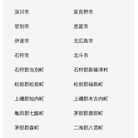
深川市
富良野市
登別市
恵庭市
伊達市
北広島市
石狩市
北斗市
石狩郡当別町
石狩郡新篠津村
松前郡松前町
松前郡福島町
上磯郡知内町
上磯郡木古内町
亀田郡七飯町
茅部郡鹿部町
茅部郡森町
二海郡八雲町