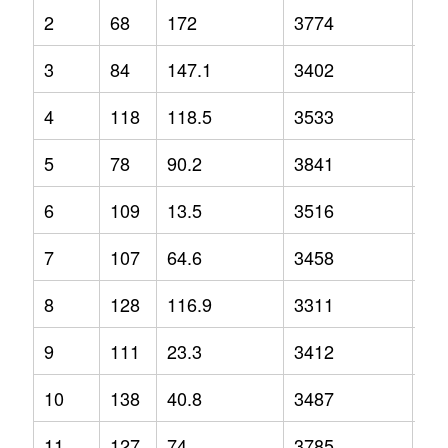
2
68
172
3774
12
3
84
147.1
3402
3.2
4
118
118.5
3533
-2.
5
78
90.2
3841
1.3
6
109
13.5
3516
-1.
7
107
64.6
3458
2.1
8
128
116.9
3311
-6.
9
111
23.3
3412
-6.
10
138
40.8
3487
-1.
11
127
74
3785
9.2