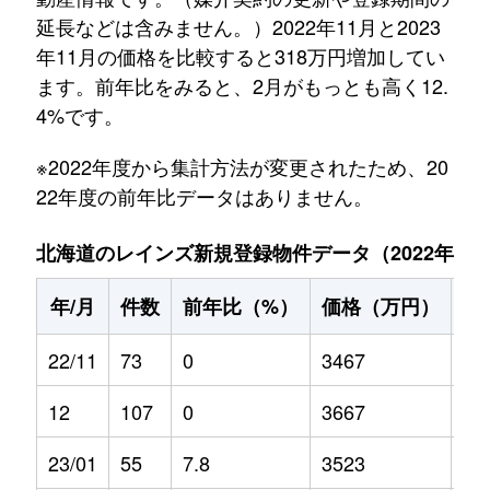
延長などは含みません。）2022年11月と2023
年11月の価格を比較すると318万円増加してい
ます。前年比をみると、2月がもっとも高く12.
4%です。
※2022年度から集計方法が変更されたため、20
22年度の前年比データはありません。
北海道のレインズ新規登録物件データ（2022年11月～
年/月
件数
前年比（%）
価格（万円）
前
22/11
73
0
3467
0
12
107
0
3667
0
23/01
55
7.8
3523
-0.