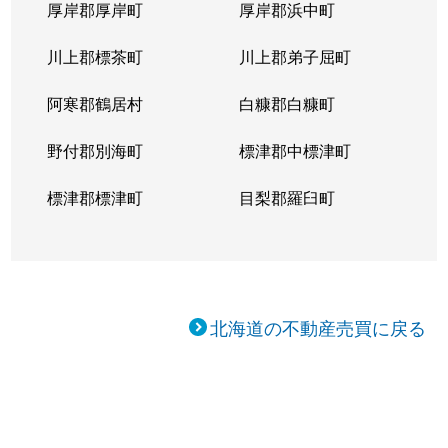
厚岸郡厚岸町
厚岸郡浜中町
川上郡標茶町
川上郡弟子屈町
阿寒郡鶴居村
白糠郡白糠町
野付郡別海町
標津郡中標津町
標津郡標津町
目梨郡羅臼町
北海道の不動産売買に戻る