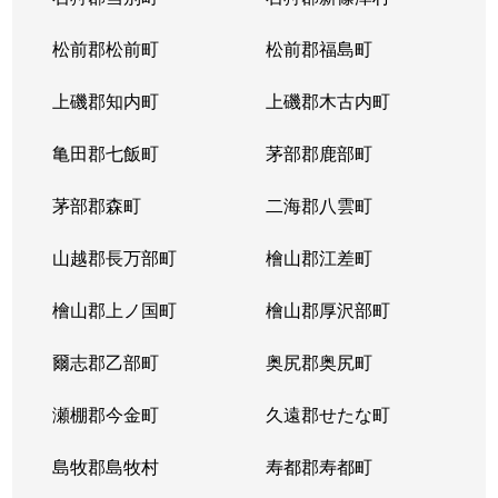
松前郡松前町
松前郡福島町
上磯郡知内町
上磯郡木古内町
亀田郡七飯町
茅部郡鹿部町
茅部郡森町
二海郡八雲町
山越郡長万部町
檜山郡江差町
檜山郡上ノ国町
檜山郡厚沢部町
爾志郡乙部町
奥尻郡奥尻町
瀬棚郡今金町
久遠郡せたな町
島牧郡島牧村
寿都郡寿都町