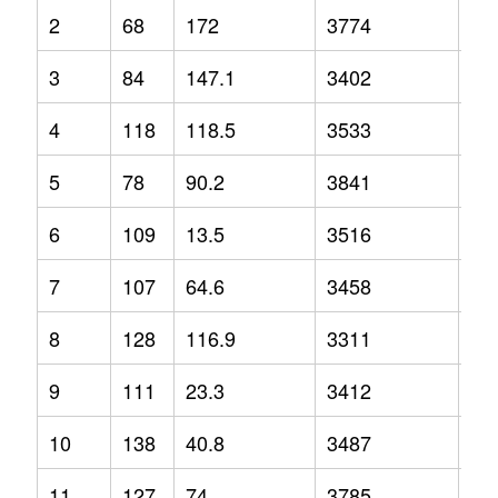
2
68
172
3774
12
3
84
147.1
3402
3.2
4
118
118.5
3533
-2.
5
78
90.2
3841
1.3
6
109
13.5
3516
-1.
7
107
64.6
3458
2.1
8
128
116.9
3311
-6.
9
111
23.3
3412
-6.
10
138
40.8
3487
-1.
11
127
74
3785
9.2