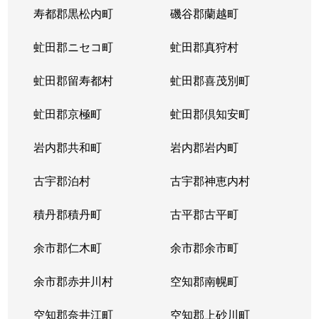
寿都郡黒松内町
磯谷郡蘭越町
虻田郡ニセコ町
虻田郡真狩村
虻田郡留寿都村
虻田郡喜茂別町
虻田郡京極町
虻田郡倶知安町
岩内郡共和町
岩内郡岩内町
古宇郡泊村
古宇郡神恵内村
積丹郡積丹町
古平郡古平町
余市郡仁木町
余市郡余市町
余市郡赤井川村
空知郡南幌町
空知郡奈井江町
空知郡上砂川町