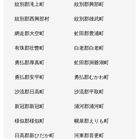
紋別郡滝上町
紋別郡興部町
紋別郡西興部村
紋別郡雄武町
網走郡大空町
虻田郡豊浦町
有珠郡壮瞥町
白老郡白老町
勇払郡厚真町
虻田郡洞爺湖町
勇払郡安平町
勇払郡むかわ町
沙流郡日高町
沙流郡平取町
新冠郡新冠町
浦河郡浦河町
様似郡様似町
幌泉郡えりも町
日高郡新ひだか町
河東郡音更町