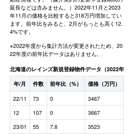
延長などは含みません。）2022年11月と2023
年11月の価格を比較すると318万円増加してい
ます。前年比をみると、2月がもっとも高く12.
4%です。
※2022年度から集計方法が変更されたため、20
22年度の前年比データはありません。
北海道のレインズ新規登録物件データ（2022年11月～
年/月
件数
前年比（%）
価格（万円）
前
22/11
73
0
3467
0
12
107
0
3667
0
23/01
55
7.8
3523
-0.