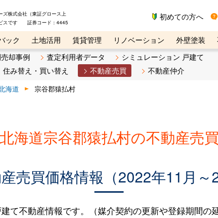
ーズ株式会社（東証グロース上
初めての方へ
ビスです 証券コード：4445
バック
土地活用
賃貸管理
リノベーション
外壁塗装
ライン講座
リビンマガジンBiz
不動産売却ご相談デスク
別売却事例
査定利用者データ
シミュレーション 戸建て
住み替え・買い替え
不動産売買
不動産仲介
北海道
宗谷郡猿払村
北海道宗谷郡猿払村の不動産売
売買価格情報（2022年11月～2
建て不動産情報です。（媒介契約の更新や登録期間の延長