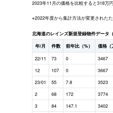
2023年11月の価格を比較すると318
※2022年度から集計方法が変更された
北海道のレインズ新規登録物件データ（20
年/月
件数
前年比（%）
価格（
22/11
73
0
3467
12
107
0
3667
23/01
55
7.8
3523
2
68
172
3774
3
84
147.1
3402