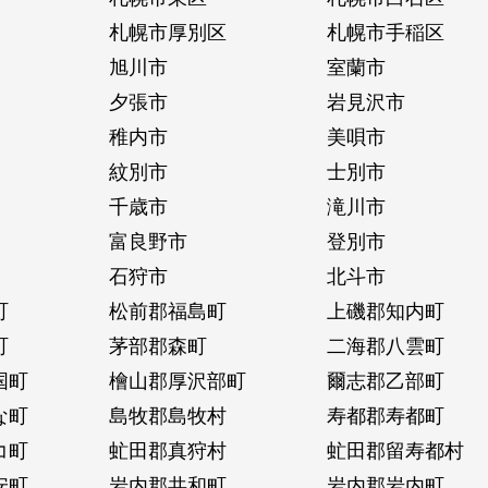
札幌市厚別区
札幌市手稲区
旭川市
室蘭市
夕張市
岩見沢市
稚内市
美唄市
紋別市
士別市
千歳市
滝川市
富良野市
登別市
石狩市
北斗市
町
松前郡福島町
上磯郡知内町
町
茅部郡森町
二海郡八雲町
国町
檜山郡厚沢部町
爾志郡乙部町
な町
島牧郡島牧村
寿都郡寿都町
コ町
虻田郡真狩村
虻田郡留寿都村
安町
岩内郡共和町
岩内郡岩内町