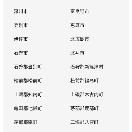
深川市
富良野市
登別市
恵庭市
伊達市
北広島市
石狩市
北斗市
石狩郡当別町
石狩郡新篠津村
松前郡松前町
松前郡福島町
上磯郡知内町
上磯郡木古内町
亀田郡七飯町
茅部郡鹿部町
茅部郡森町
二海郡八雲町