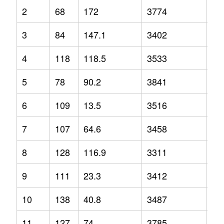
2
68
172
3774
12
3
84
147.1
3402
3.2
4
118
118.5
3533
-2.
5
78
90.2
3841
1.3
6
109
13.5
3516
-1.
7
107
64.6
3458
2.1
8
128
116.9
3311
-6.
9
111
23.3
3412
-6.
10
138
40.8
3487
-1.
11
127
74
3785
9.2