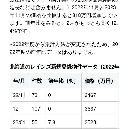
延長などは含みません。）2022年11月と2023
年11月の価格を比較すると318万円増加してい
ます。前年比をみると、2月がもっとも高く12.
4%です。
※2022年度から集計方法が変更されたため、20
22年度の前年比データはありません。
北海道のレインズ新規登録物件データ（2022年11月～
年/月
件数
前年比（%）
価格（万円）
前
22/11
73
0
3467
0
12
107
0
3667
0
23/01
55
7.8
3523
-0.