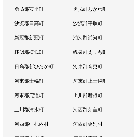
勇払郡安平町
勇払郡むかわ町
沙流郡日高町
沙流郡平取町
新冠郡新冠町
浦河郡浦河町
様似郡様似町
幌泉郡えりも町
日高郡新ひだか町
河東郡音更町
河東郡士幌町
河東郡上士幌町
河東郡鹿追町
上川郡新得町
上川郡清水町
河西郡芽室町
河西郡中札内村
河西郡更別村