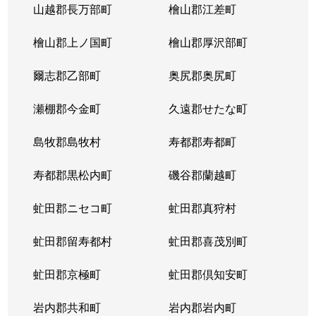
山越郡長万部町
檜山郡江差町
檜山郡上ノ国町
檜山郡厚沢部町
爾志郡乙部町
奥尻郡奥尻町
瀬棚郡今金町
久遠郡せたな町
島牧郡島牧村
寿都郡寿都町
寿都郡黒松内町
磯谷郡蘭越町
虻田郡ニセコ町
虻田郡真狩村
虻田郡留寿都村
虻田郡喜茂別町
虻田郡京極町
虻田郡倶知安町
岩内郡共和町
岩内郡岩内町