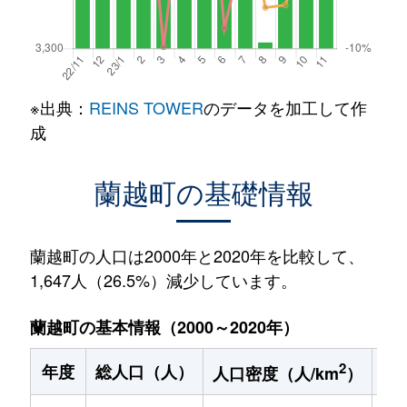
※出典：
REINS TOWER
のデータを加工して作
成
蘭越町の基礎情報
蘭越町の人口は2000年と2020年を比較して、
1,647人（26.5%）減少しています。
蘭越町の基本情報（2000～2020年）
2
年度
総人口（人）
1
人口密度（人/km
）