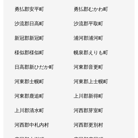
勇払郡安平町
勇払郡むかわ町
沙流郡日高町
沙流郡平取町
新冠郡新冠町
浦河郡浦河町
様似郡様似町
幌泉郡えりも町
日高郡新ひだか町
河東郡音更町
河東郡士幌町
河東郡上士幌町
河東郡鹿追町
上川郡新得町
上川郡清水町
河西郡芽室町
河西郡中札内村
河西郡更別村