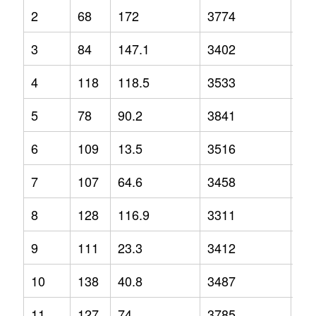
2
68
172
3774
12
3
84
147.1
3402
3.2
4
118
118.5
3533
-2.
5
78
90.2
3841
1.3
6
109
13.5
3516
-1.
7
107
64.6
3458
2.1
8
128
116.9
3311
-6.
9
111
23.3
3412
-6.
10
138
40.8
3487
-1.
11
127
74
3785
9.2