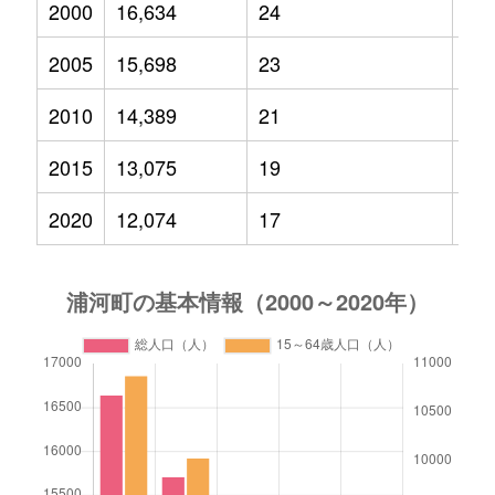
2000
16,634
24
2,5
2005
15,698
23
2,2
2010
14,389
21
1,7
2015
13,075
19
1,5
2020
12,074
17
1,2