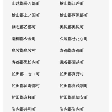
山越郡長万部町
檜山郡江差町
檜山郡上ノ国町
檜山郡厚沢部町
爾志郡乙部町
奥尻郡奥尻町
瀬棚郡今金町
久遠郡せたな町
島牧郡島牧村
寿都郡寿都町
寿都郡黒松内町
磯谷郡蘭越町
虻田郡ニセコ町
虻田郡真狩村
虻田郡留寿都村
虻田郡喜茂別町
虻田郡京極町
虻田郡倶知安町
岩内郡共和町
岩内郡岩内町