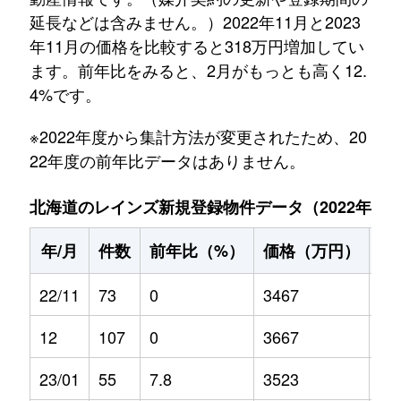
延長などは含みません。）2022年11月と2023
年11月の価格を比較すると318万円増加してい
ます。前年比をみると、2月がもっとも高く12.
4%です。
※2022年度から集計方法が変更されたため、20
22年度の前年比データはありません。
北海道のレインズ新規登録物件データ（2022年11月～
年/月
件数
前年比（%）
価格（万円）
前
22/11
73
0
3467
0
12
107
0
3667
0
23/01
55
7.8
3523
-0.