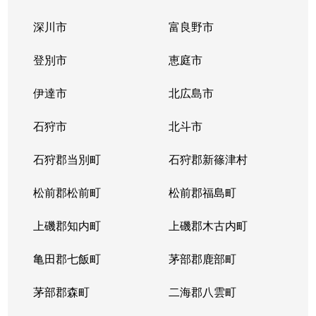
深川市
富良野市
登別市
恵庭市
伊達市
北広島市
石狩市
北斗市
石狩郡当別町
石狩郡新篠津村
松前郡松前町
松前郡福島町
上磯郡知内町
上磯郡木古内町
亀田郡七飯町
茅部郡鹿部町
茅部郡森町
二海郡八雲町