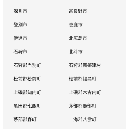
深川市
富良野市
登別市
恵庭市
伊達市
北広島市
石狩市
北斗市
石狩郡当別町
石狩郡新篠津村
松前郡松前町
松前郡福島町
上磯郡知内町
上磯郡木古内町
亀田郡七飯町
茅部郡鹿部町
茅部郡森町
二海郡八雲町