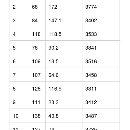
2
68
172
3774
12
3
84
147.1
3402
3.2
4
118
118.5
3533
-2.
5
78
90.2
3841
1.3
6
109
13.5
3516
-1.
7
107
64.6
3458
2.1
8
128
116.9
3311
-6.
9
111
23.3
3412
-6.
10
138
40.8
3487
-1.
11
127
74
3785
9.2