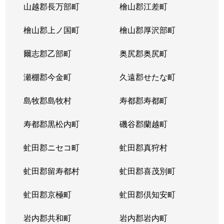
山越郡長万部町
檜山郡江差町
檜山郡上ノ国町
檜山郡厚沢部町
爾志郡乙部町
奥尻郡奥尻町
瀬棚郡今金町
久遠郡せたな町
島牧郡島牧村
寿都郡寿都町
寿都郡黒松内町
磯谷郡蘭越町
虻田郡ニセコ町
虻田郡真狩村
虻田郡留寿都村
虻田郡喜茂別町
虻田郡京極町
虻田郡倶知安町
岩内郡共和町
岩内郡岩内町