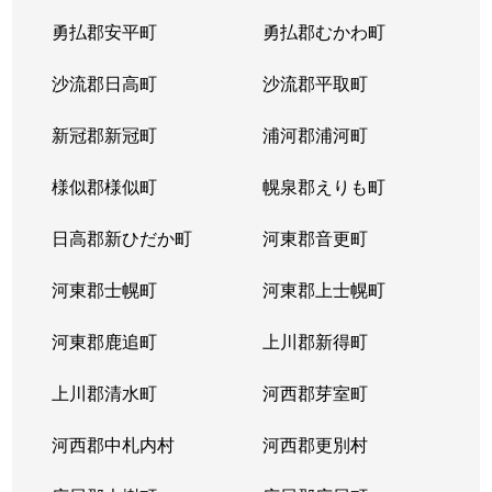
勇払郡安平町
勇払郡むかわ町
沙流郡日高町
沙流郡平取町
新冠郡新冠町
浦河郡浦河町
様似郡様似町
幌泉郡えりも町
日高郡新ひだか町
河東郡音更町
河東郡士幌町
河東郡上士幌町
河東郡鹿追町
上川郡新得町
上川郡清水町
河西郡芽室町
河西郡中札内村
河西郡更別村