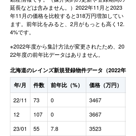
延長などは含みません。）2022年11月と2023
年11月の価格を比較すると318万円増加してい
ます。前年比をみると、2月がもっとも高く12.
4%です。
※2022年度から集計方法が変更されたため、20
22年度の前年比データはありません。
北海道のレインズ新規登録物件データ（2022年11月～
年/月
件数
前年比（%）
価格（万円）
前
22/11
73
0
3467
0
12
107
0
3667
0
23/01
55
7.8
3523
-0.