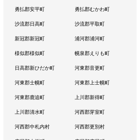
勇払郡安平町
勇払郡むかわ町
沙流郡日高町
沙流郡平取町
新冠郡新冠町
浦河郡浦河町
様似郡様似町
幌泉郡えりも町
日高郡新ひだか町
河東郡音更町
河東郡士幌町
河東郡上士幌町
河東郡鹿追町
上川郡新得町
上川郡清水町
河西郡芽室町
河西郡中札内村
河西郡更別村