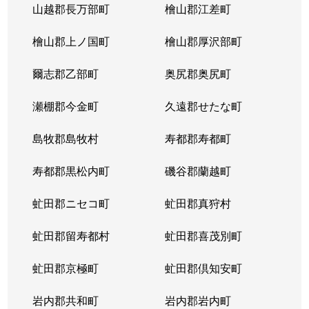
山越郡長万部町
檜山郡江差町
檜山郡上ノ国町
檜山郡厚沢部町
爾志郡乙部町
奥尻郡奥尻町
瀬棚郡今金町
久遠郡せたな町
島牧郡島牧村
寿都郡寿都町
寿都郡黒松内町
磯谷郡蘭越町
虻田郡ニセコ町
虻田郡真狩村
虻田郡留寿都村
虻田郡喜茂別町
虻田郡京極町
虻田郡倶知安町
岩内郡共和町
岩内郡岩内町