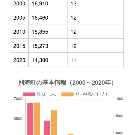
2000
16,910
13
3,0
2005
16,460
12
2,6
2010
15,855
12
2,5
2015
15,273
12
2,3
2020
14,380
11
1,8