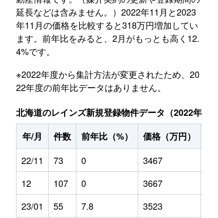
延長などは含みません。）2022年11月と2023
年11月の価格を比較すると318万円増加してい
ます。前年比をみると、2月がもっとも高く12.
4%です。
※2022年度から集計方法が変更されたため、20
22年度の前年比データはありません。
北海道のレインズ新規登録物件データ（2022年11月～
年/月
件数
前年比（%）
価格（万円）
前
22/11
73
0
3467
0
12
107
0
3667
0
23/01
55
7.8
3523
-0.