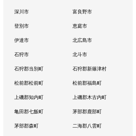
深川市
富良野市
登別市
恵庭市
伊達市
北広島市
石狩市
北斗市
石狩郡当別町
石狩郡新篠津村
松前郡松前町
松前郡福島町
上磯郡知内町
上磯郡木古内町
亀田郡七飯町
茅部郡鹿部町
茅部郡森町
二海郡八雲町