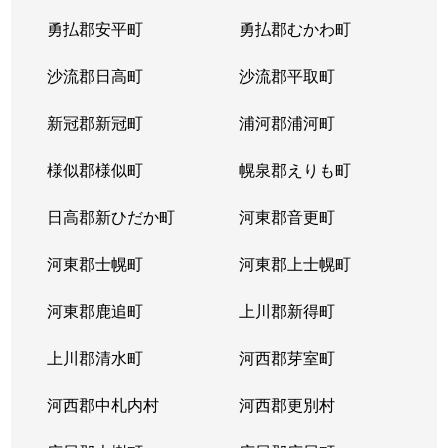
勇払郡安平町
勇払郡むかわ町
沙流郡日高町
沙流郡平取町
新冠郡新冠町
浦河郡浦河町
様似郡様似町
幌泉郡えりも町
日高郡新ひだか町
河東郡音更町
河東郡士幌町
河東郡上士幌町
河東郡鹿追町
上川郡新得町
上川郡清水町
河西郡芽室町
河西郡中札内村
河西郡更別村