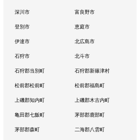
深川市
富良野市
登別市
恵庭市
伊達市
北広島市
石狩市
北斗市
石狩郡当別町
石狩郡新篠津村
松前郡松前町
松前郡福島町
上磯郡知内町
上磯郡木古内町
亀田郡七飯町
茅部郡鹿部町
茅部郡森町
二海郡八雲町