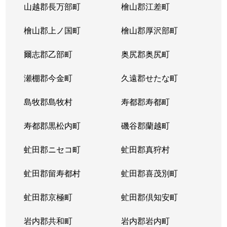
山越郡長万部町
檜山郡江差町
檜山郡上ノ国町
檜山郡厚沢部町
爾志郡乙部町
奥尻郡奥尻町
瀬棚郡今金町
久遠郡せたな町
島牧郡島牧村
寿都郡寿都町
寿都郡黒松内町
磯谷郡蘭越町
虻田郡ニセコ町
虻田郡真狩村
虻田郡留寿都村
虻田郡喜茂別町
虻田郡京極町
虻田郡倶知安町
岩内郡共和町
岩内郡岩内町