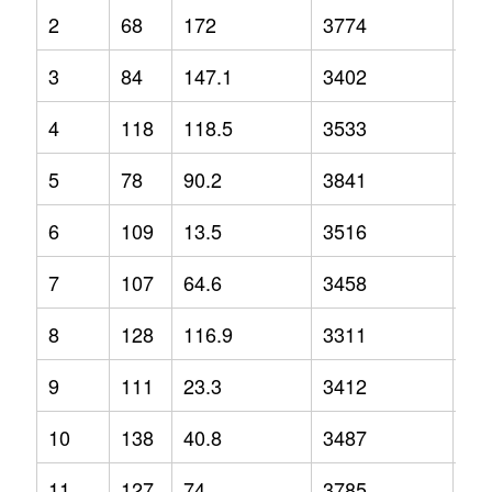
2
68
172
3774
12
3
84
147.1
3402
3.2
4
118
118.5
3533
-2.
5
78
90.2
3841
1.3
6
109
13.5
3516
-1.
7
107
64.6
3458
2.1
8
128
116.9
3311
-6.
9
111
23.3
3412
-6.
10
138
40.8
3487
-1.
11
127
74
3785
9.2