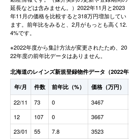
延長などは含みません。）2022年11月と2023
年11月の価格を比較すると318万円増加してい
ます。前年比をみると、2月がもっとも高く12.
4%です。
※2022年度から集計方法が変更されたため、20
22年度の前年比データはありません。
北海道のレインズ新規登録物件データ（2022年11月～
年/月
件数
前年比（%）
価格（万円）
前
22/11
73
0
3467
0
12
107
0
3667
0
23/01
55
7.8
3523
-0.