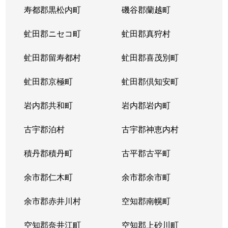
寿都郡黒松内町
磯谷郡蘭越町
虻田郡ニセコ町
虻田郡真狩村
虻田郡留寿都村
虻田郡喜茂別町
虻田郡京極町
虻田郡倶知安町
岩内郡共和町
岩内郡岩内町
古宇郡泊村
古宇郡神恵内村
積丹郡積丹町
古平郡古平町
余市郡仁木町
余市郡余市町
余市郡赤井川村
空知郡南幌町
空知郡奈井江町
空知郡上砂川町