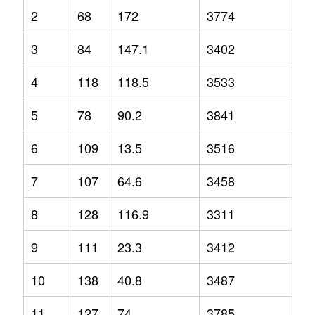
2
68
172
3774
12
3
84
147.1
3402
3.2
4
118
118.5
3533
-2.
5
78
90.2
3841
1.3
6
109
13.5
3516
-1.
7
107
64.6
3458
2.1
8
128
116.9
3311
-6.
9
111
23.3
3412
-6.
10
138
40.8
3487
-1.
11
127
74
3785
9.2