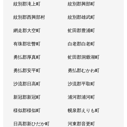
紋別郡滝上町
紋別郡興部町
紋別郡西興部村
紋別郡雄武町
網走郡大空町
虻田郡豊浦町
有珠郡壮瞥町
白老郡白老町
勇払郡厚真町
虻田郡洞爺湖町
勇払郡安平町
勇払郡むかわ町
沙流郡日高町
沙流郡平取町
新冠郡新冠町
浦河郡浦河町
様似郡様似町
幌泉郡えりも町
日高郡新ひだか町
河東郡音更町