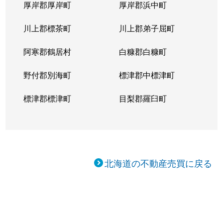
厚岸郡厚岸町
厚岸郡浜中町
川上郡標茶町
川上郡弟子屈町
阿寒郡鶴居村
白糠郡白糠町
野付郡別海町
標津郡中標津町
標津郡標津町
目梨郡羅臼町
北海道の不動産売買に戻る