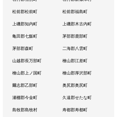
松前郡松前町
松前郡福島町
上磯郡知内町
上磯郡木古内町
亀田郡七飯町
茅部郡鹿部町
茅部郡森町
二海郡八雲町
山越郡長万部町
檜山郡江差町
檜山郡上ノ国町
檜山郡厚沢部町
爾志郡乙部町
奥尻郡奥尻町
瀬棚郡今金町
久遠郡せたな町
島牧郡島牧村
寿都郡寿都町