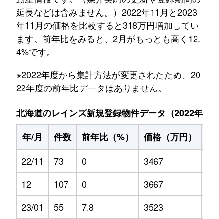
延長などは含みません。）2022年11月と2023
年11月の価格を比較すると318万円増加してい
ます。前年比をみると、2月がもっとも高く12.
4%です。
※2022年度から集計方法が変更されたため、20
22年度の前年比データはありません。
北海道のレインズ新規登録物件データ（2022年11月～
年/月
件数
前年比（%）
価格（万円）
前
22/11
73
0
3467
0
12
107
0
3667
0
23/01
55
7.8
3523
-0.