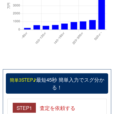
最短45秒 簡単入力でスグ分か
簡単3STEP♪
る！
STEP1
査定を依頼する