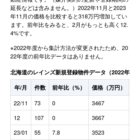
延長などは含みません。）2022年11月と2023
年11月の価格を比較すると318万円増加してい
ます。前年比をみると、2月がもっとも高く12.
4%です。
※2022年度から集計方法が変更されたため、20
22年度の前年比データはありません。
北海道のレインズ新規登録物件データ（2022年11月～
年/月
件数
前年比（%）
価格（万円）
前
22/11
73
0
3467
0
12
107
0
3667
0
23/01
55
7.8
3523
-0.