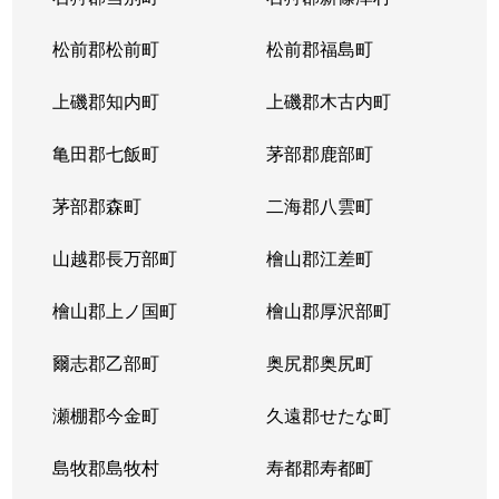
松前郡松前町
松前郡福島町
上磯郡知内町
上磯郡木古内町
亀田郡七飯町
茅部郡鹿部町
茅部郡森町
二海郡八雲町
山越郡長万部町
檜山郡江差町
檜山郡上ノ国町
檜山郡厚沢部町
爾志郡乙部町
奥尻郡奥尻町
瀬棚郡今金町
久遠郡せたな町
島牧郡島牧村
寿都郡寿都町