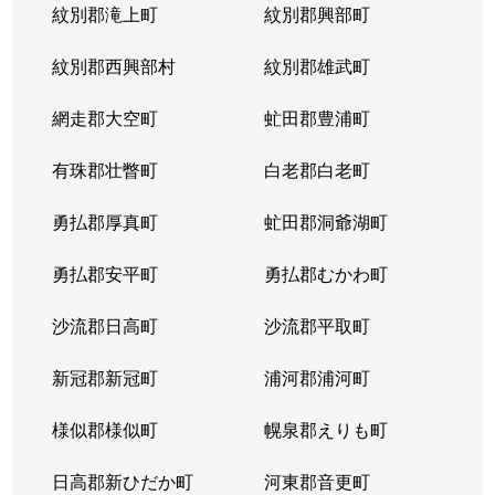
紋別郡滝上町
紋別郡興部町
紋別郡西興部村
紋別郡雄武町
網走郡大空町
虻田郡豊浦町
有珠郡壮瞥町
白老郡白老町
勇払郡厚真町
虻田郡洞爺湖町
勇払郡安平町
勇払郡むかわ町
沙流郡日高町
沙流郡平取町
新冠郡新冠町
浦河郡浦河町
様似郡様似町
幌泉郡えりも町
日高郡新ひだか町
河東郡音更町