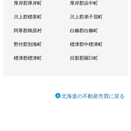
厚岸郡厚岸町
厚岸郡浜中町
川上郡標茶町
川上郡弟子屈町
阿寒郡鶴居村
白糠郡白糠町
野付郡別海町
標津郡中標津町
標津郡標津町
目梨郡羅臼町
北海道の不動産売買に戻る