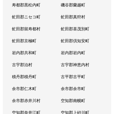
寿都郡黒松内町
磯谷郡蘭越町
虻田郡ニセコ町
虻田郡真狩村
虻田郡留寿都村
虻田郡喜茂別町
虻田郡京極町
虻田郡倶知安町
岩内郡共和町
岩内郡岩内町
古宇郡泊村
古宇郡神恵内村
積丹郡積丹町
古平郡古平町
余市郡仁木町
余市郡余市町
余市郡赤井川村
空知郡南幌町
空知郡奈井江町
空知郡上砂川町