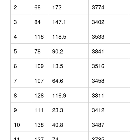
2
68
172
3774
12
3
84
147.1
3402
3.2
4
118
118.5
3533
-2.
5
78
90.2
3841
1.3
6
109
13.5
3516
-1.
7
107
64.6
3458
2.1
8
128
116.9
3311
-6.
9
111
23.3
3412
-6.
10
138
40.8
3487
-1.
11
127
74
3785
9.2