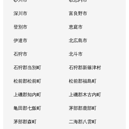
深川市
富良野市
登別市
恵庭市
伊達市
北広島市
石狩市
北斗市
石狩郡当別町
石狩郡新篠津村
松前郡松前町
松前郡福島町
上磯郡知内町
上磯郡木古内町
亀田郡七飯町
茅部郡鹿部町
茅部郡森町
二海郡八雲町