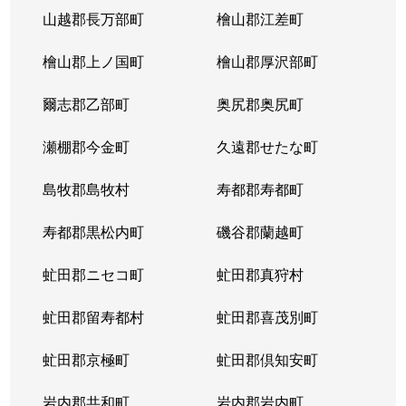
山越郡長万部町
檜山郡江差町
檜山郡上ノ国町
檜山郡厚沢部町
爾志郡乙部町
奥尻郡奥尻町
瀬棚郡今金町
久遠郡せたな町
島牧郡島牧村
寿都郡寿都町
寿都郡黒松内町
磯谷郡蘭越町
虻田郡ニセコ町
虻田郡真狩村
虻田郡留寿都村
虻田郡喜茂別町
虻田郡京極町
虻田郡倶知安町
岩内郡共和町
岩内郡岩内町