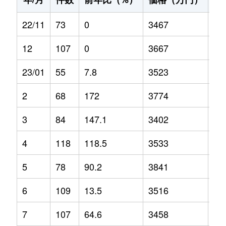
22/11
73
0
3467
0
12
107
0
3667
0
23/01
55
7.8
3523
-0.
2
68
172
3774
12
3
84
147.1
3402
3.2
4
118
118.5
3533
-2.
5
78
90.2
3841
1.3
6
109
13.5
3516
-1.
7
107
64.6
3458
2.1