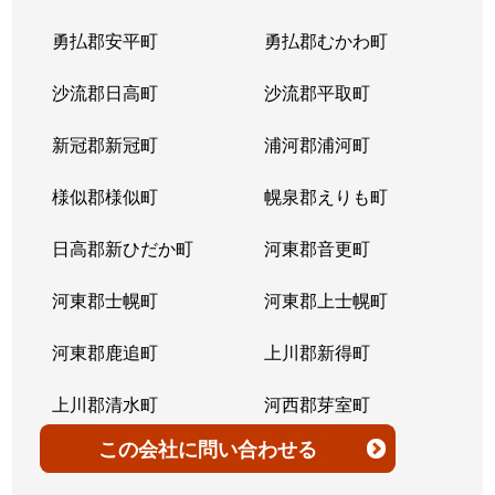
勇払郡安平町
勇払郡むかわ町
沙流郡日高町
沙流郡平取町
新冠郡新冠町
浦河郡浦河町
様似郡様似町
幌泉郡えりも町
日高郡新ひだか町
河東郡音更町
河東郡士幌町
河東郡上士幌町
河東郡鹿追町
上川郡新得町
上川郡清水町
河西郡芽室町
この会社
に問い合わせる
河西郡中札内村
河西郡更別村