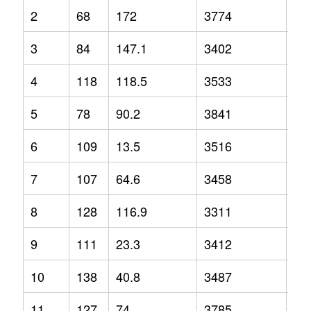
2
68
172
3774
12
3
84
147.1
3402
3.2
4
118
118.5
3533
-2.
5
78
90.2
3841
1.3
6
109
13.5
3516
-1.
7
107
64.6
3458
2.1
8
128
116.9
3311
-6.
9
111
23.3
3412
-6.
10
138
40.8
3487
-1.
11
127
74
3785
9.2