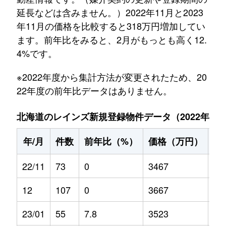
延長などは含みません。）2022年11月と2023
年11月の価格を比較すると318万円増加してい
ます。前年比をみると、2月がもっとも高く12.
4%です。
※2022年度から集計方法が変更されたため、20
22年度の前年比データはありません。
北海道のレインズ新規登録物件データ（2022年11月～
年/月
件数
前年比（%）
価格（万円）
前
22/11
73
0
3467
0
12
107
0
3667
0
23/01
55
7.8
3523
-0.