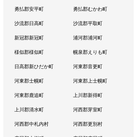
勇払郡安平町
勇払郡むかわ町
沙流郡日高町
沙流郡平取町
新冠郡新冠町
浦河郡浦河町
様似郡様似町
幌泉郡えりも町
日高郡新ひだか町
河東郡音更町
河東郡士幌町
河東郡上士幌町
河東郡鹿追町
上川郡新得町
上川郡清水町
河西郡芽室町
河西郡中札内村
河西郡更別村