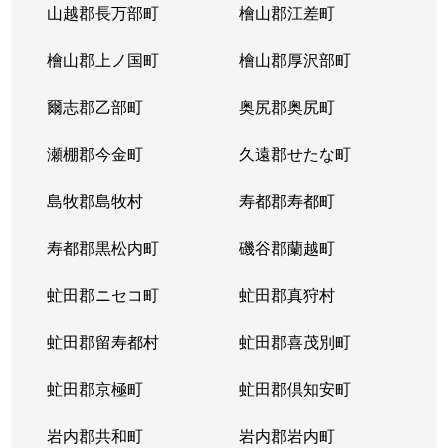
山越郡長万部町
檜山郡江差町
檜山郡上ノ国町
檜山郡厚沢部町
爾志郡乙部町
奥尻郡奥尻町
瀬棚郡今金町
久遠郡せたな町
島牧郡島牧村
寿都郡寿都町
寿都郡黒松内町
磯谷郡蘭越町
虻田郡ニセコ町
虻田郡真狩村
虻田郡留寿都村
虻田郡喜茂別町
虻田郡京極町
虻田郡倶知安町
岩内郡共和町
岩内郡岩内町