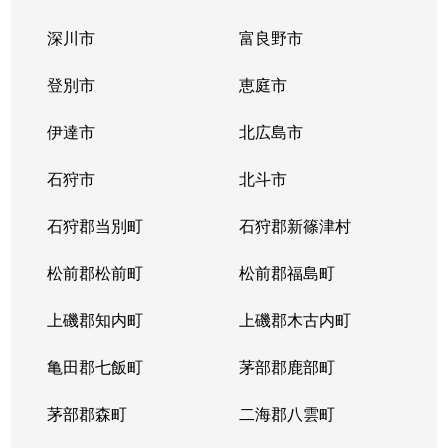
深川市
富良野市
登別市
恵庭市
伊達市
北広島市
石狩市
北斗市
石狩郡当別町
石狩郡新篠津村
松前郡松前町
松前郡福島町
上磯郡知内町
上磯郡木古内町
亀田郡七飯町
茅部郡鹿部町
茅部郡森町
二海郡八雲町