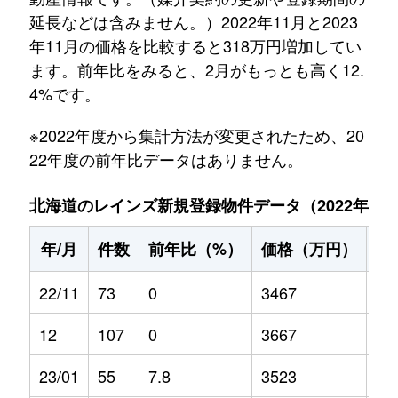
延長などは含みません。）2022年11月と2023
年11月の価格を比較すると318万円増加してい
ます。前年比をみると、2月がもっとも高く12.
4%です。
※2022年度から集計方法が変更されたため、20
22年度の前年比データはありません。
北海道のレインズ新規登録物件データ（2022年11月～
年/月
件数
前年比（%）
価格（万円）
前
22/11
73
0
3467
0
12
107
0
3667
0
23/01
55
7.8
3523
-0.