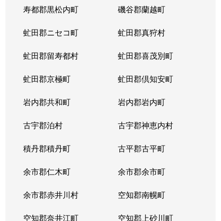
寿都郡黒松内町
磯谷郡蘭越町
虻田郡ニセコ町
虻田郡真狩村
虻田郡留寿都村
虻田郡喜茂別町
虻田郡京極町
虻田郡倶知安町
岩内郡共和町
岩内郡岩内町
古宇郡泊村
古宇郡神恵内村
積丹郡積丹町
古平郡古平町
余市郡仁木町
余市郡余市町
余市郡赤井川村
空知郡南幌町
空知郡奈井江町
空知郡上砂川町