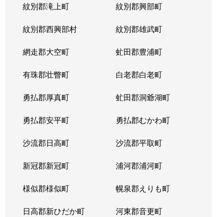
紋別郡滝上町
紋別郡興部町
紋別郡西興部村
紋別郡雄武町
網走郡大空町
虻田郡豊浦町
有珠郡壮瞥町
白老郡白老町
勇払郡厚真町
虻田郡洞爺湖町
勇払郡安平町
勇払郡むかわ町
沙流郡日高町
沙流郡平取町
新冠郡新冠町
浦河郡浦河町
様似郡様似町
幌泉郡えりも町
日高郡新ひだか町
河東郡音更町