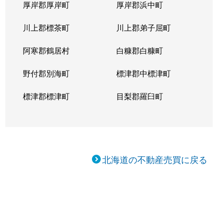
厚岸郡厚岸町
厚岸郡浜中町
川上郡標茶町
川上郡弟子屈町
阿寒郡鶴居村
白糠郡白糠町
野付郡別海町
標津郡中標津町
標津郡標津町
目梨郡羅臼町
北海道の不動産売買に戻る