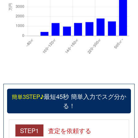
最短45秒 簡単入力でスグ分か
簡単3STEP♪
る！
STEP1
査定を依頼する