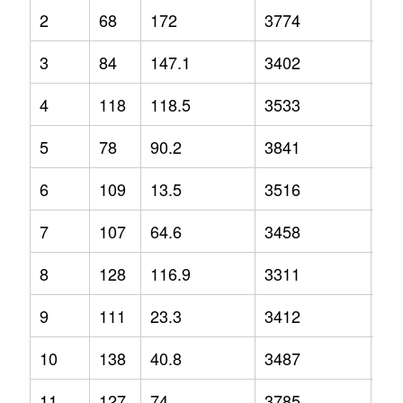
2
68
172
3774
12
3
84
147.1
3402
3.2
4
118
118.5
3533
-2.
5
78
90.2
3841
1.3
6
109
13.5
3516
-1.
7
107
64.6
3458
2.1
8
128
116.9
3311
-6.
9
111
23.3
3412
-6.
10
138
40.8
3487
-1.
11
127
74
3785
9.2