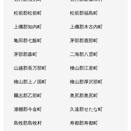
松前郡松前町
松前郡福島町
上磯郡知内町
上磯郡木古内町
亀田郡七飯町
茅部郡鹿部町
茅部郡森町
二海郡八雲町
山越郡長万部町
檜山郡江差町
檜山郡上ノ国町
檜山郡厚沢部町
爾志郡乙部町
奥尻郡奥尻町
瀬棚郡今金町
久遠郡せたな町
島牧郡島牧村
寿都郡寿都町