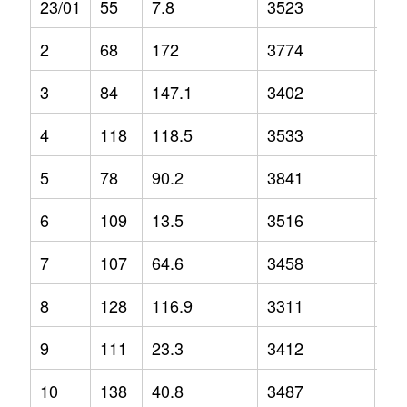
23/01
55
7.8
3523
-0.
2
68
172
3774
12
3
84
147.1
3402
3.2
4
118
118.5
3533
-2.
5
78
90.2
3841
1.3
6
109
13.5
3516
-1.
7
107
64.6
3458
2.1
8
128
116.9
3311
-6.
9
111
23.3
3412
-6.
10
138
40.8
3487
-1.