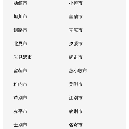
函館市
小樽市
旭川市
室蘭市
釧路市
帯広市
北見市
夕張市
岩見沢市
網走市
留萌市
苫小牧市
稚内市
美唄市
芦別市
江別市
赤平市
紋別市
士別市
名寄市