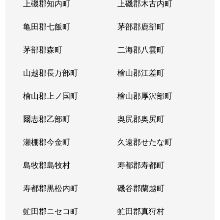
上磯郡知内町
上磯郡木古内町
亀田郡七飯町
茅部郡鹿部町
茅部郡森町
二海郡八雲町
山越郡長万部町
檜山郡江差町
檜山郡上ノ国町
檜山郡厚沢部町
爾志郡乙部町
奥尻郡奥尻町
瀬棚郡今金町
久遠郡せたな町
島牧郡島牧村
寿都郡寿都町
寿都郡黒松内町
磯谷郡蘭越町
虻田郡ニセコ町
虻田郡真狩村