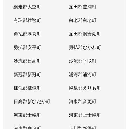
網走郡大空町
虻田郡豊浦町
有珠郡壮瞥町
白老郡白老町
勇払郡厚真町
虻田郡洞爺湖町
勇払郡安平町
勇払郡むかわ町
沙流郡日高町
沙流郡平取町
新冠郡新冠町
浦河郡浦河町
様似郡様似町
幌泉郡えりも町
日高郡新ひだか町
河東郡音更町
河東郡士幌町
河東郡上士幌町
河東郡鹿追町
上川郡新得町