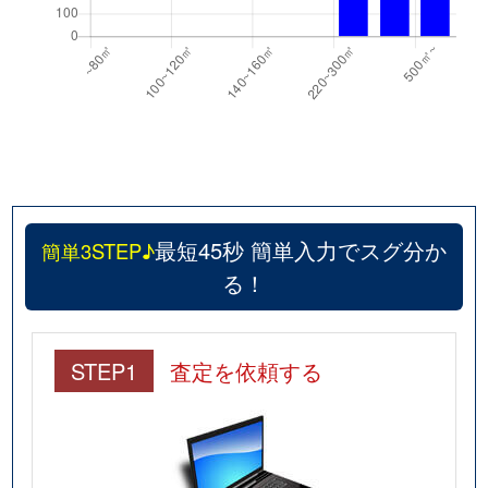
最短45秒 簡単入力でスグ分か
簡単3STEP♪
る！
STEP1
査定を依頼する