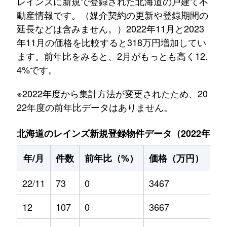
レインズに新規で登録された北海道の戸建て不
動産情報です。（媒介契約の更新や登録期間の
延長などは含みません。）2022年11月と2023
年11月の価格を比較すると318万円増加してい
ます。前年比をみると、2月がもっとも高く12.
4%です。
※2022年度から集計方法が変更されたため、20
22年度の前年比データはありません。
北海道のレインズ新規登録物件データ（2022年11月～
年/月
件数
前年比（%）
価格（万円）
前
22/11
73
0
3467
0
12
107
0
3667
0