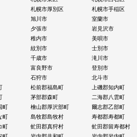
札幌市厚別区
札幌市手稲区
旭川市
室蘭市
夕張市
岩見沢市
稚内市
美唄市
紋別市
士別市
千歳市
滝川市
富良野市
登別市
石狩市
北斗市
町
松前郡福島町
上磯郡知内町
町
茅部郡森町
二海郡八雲町
国町
檜山郡厚沢部町
爾志郡乙部町
な町
島牧郡島牧村
寿都郡寿都町
コ町
虻田郡真狩村
虻田郡留寿都村
安町
岩内郡共和町
岩内郡岩内町