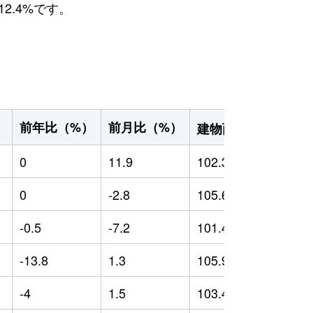
2.4%です。
2
前年比（%）
前月比（%）
）
建物面積（m
）
0
11.9
102.39
0
0
-2.8
105.65
0
-0.5
-7.2
101.41
-
-13.8
1.3
105.9
-
-4
1.5
103.42
-