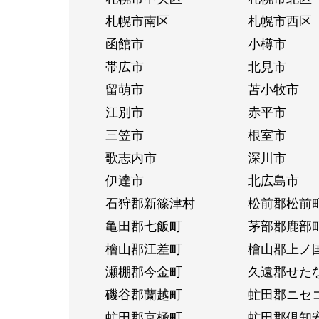
札幌市南区
札幌市西区
函館市
小樽市
帯広市
北見市
留萌市
苫小牧市
江別市
赤平市
三笠市
根室市
歌志内市
深川市
伊達市
北広島市
石狩郡新篠津村
松前郡松前
亀田郡七飯町
茅部郡鹿部
檜山郡江差町
檜山郡上ノ
瀬棚郡今金町
久遠郡せた
磯谷郡蘭越町
虻田郡ニセ
虻田郡京極町
虻田郡倶知