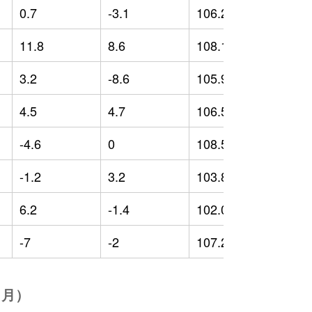
0.7
-3.1
106.25
-
11.8
8.6
108.12
-
3.2
-8.6
105.96
3
4.5
4.7
106.58
4
-4.6
0
108.52
5
-1.2
3.2
103.83
0
6.2
-1.4
102.03
-
-7
-2
107.23
4