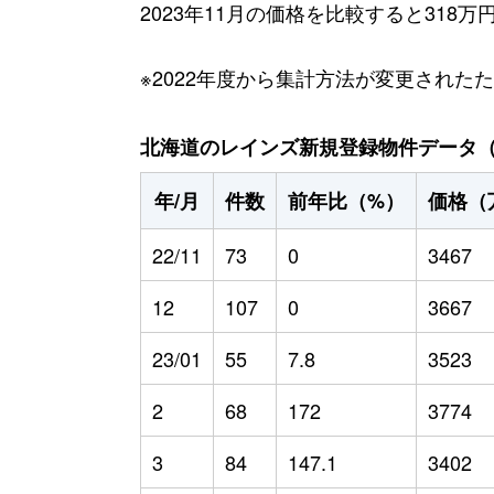
2023年11月の価格を比較すると318
※2022年度から集計方法が変更された
北海道のレインズ新規登録物件データ（20
年/月
件数
前年比（%）
価格（
22/11
73
0
3467
12
107
0
3667
23/01
55
7.8
3523
2
68
172
3774
3
84
147.1
3402