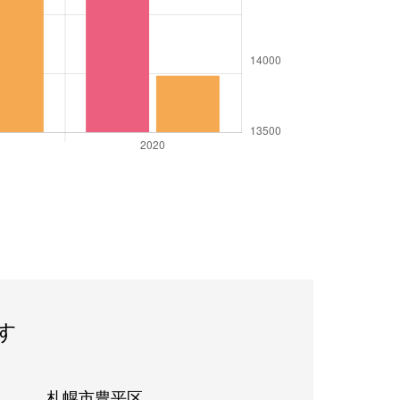
す
札幌市豊平区