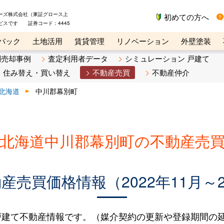
ーズ株式会社（東証グロース上
初めての方へ
ビスです 証券コード：4445
バック
土地活用
賃貸管理
リノベーション
外壁塗装
ライン講座
リビンマガジンBiz
不動産売却ご相談デスク
別売却事例
査定利用者データ
シミュレーション 戸建て
住み替え・買い替え
不動産売買
不動産仲介
北海道
中川郡幕別町
北海道中川郡幕別町の不動産売
売買価格情報（2022年11月～2
建て不動産情報です。（媒介契約の更新や登録期間の延長