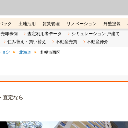
ーズ株式会社（東証グロース上
初めての方へ
ビスです 証券コード：4445
バック
土地活用
賃貸管理
リノベーション
外壁塗装
ライン講座
リビンマガジンBiz
不動産売却ご相談デスク
別売却事例
査定利用者データ
シミュレーション 戸建て
住み替え・買い替え
不動産売買
不動産仲介
・査定
北海道
札幌市西区
・査定なら