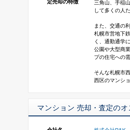
定売却の特徴
三角山、手稲
して多くの人
また、交通の
札幌市営地下鉄
く、通勤通学
公園や大型商
プの住宅への
そんな札幌市
西区のマンショ
マンション 売却・査定の
会社名
株式会社R&K