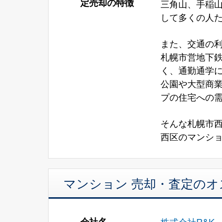
定売却の特徴
三角山、手稲
して多くの人
また、交通の
札幌市営地下鉄
く、通勤通学
公園や大型商
プの住宅への
そんな札幌市
西区のマンショ
マンション 売却・査定の
会社名
株式会社R&K