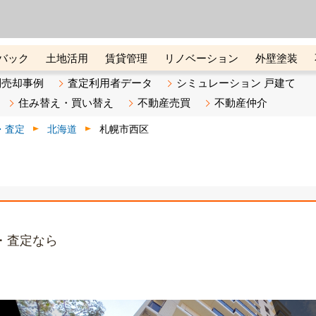
ーズ株式会社（東証グロース上
初めての方へ
ビスです 証券コード：4445
バック
土地活用
賃貸管理
リノベーション
外壁塗装
ライン講座
リビンマガジンBiz
不動産売却ご相談デスク
別売却事例
査定利用者データ
シミュレーション 戸建て
住み替え・買い替え
不動産売買
不動産仲介
・査定
北海道
札幌市西区
・査定なら