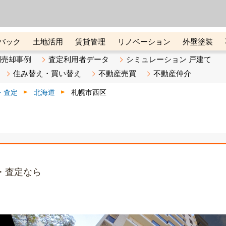
ーズ株式会社（東証グロース上
初めての方へ
ビスです 証券コード：4445
バック
土地活用
賃貸管理
リノベーション
外壁塗装
ライン講座
リビンマガジンBiz
不動産売却ご相談デスク
別売却事例
査定利用者データ
シミュレーション 戸建て
住み替え・買い替え
不動産売買
不動産仲介
・査定
北海道
札幌市西区
・査定なら