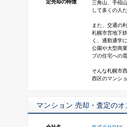
定売却の特徴
三角山、手稲
して多くの人
また、交通の
札幌市営地下鉄
く、通勤通学
公園や大型商
プの住宅への
そんな札幌市
西区のマンショ
マンション 売却・査定の
会社名
株式会社R&K